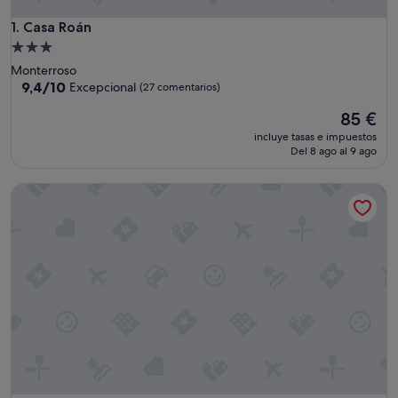
Casa Roán
1. Casa Roán
Alojamiento
de
Monterroso
3.0 estrellas
9.4
9,4/10
Excepcional
(27 comentarios)
sobre
El
85 €
10,
precio
Excepcional,
incluye tasas e impuestos
actual
(27 comentarios)
Del 8 ago al 9 ago
es
de
FOGAR DE LECER
85 €