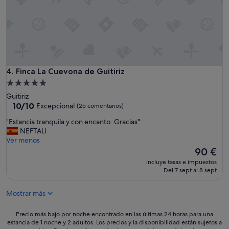
s
e
p
l
e
o
c
q
t
u
a
e
c
p
u
e
Finca La Cuevona de Guitiriz
4. Finca La Cuevona de Guitiriz
l
d
a
Alojamiento
í
r
de
Guitiriz
y
"
5.0 estrellas
10.0
10/10
Excepcional
(25 comentarios)
e
sobre
l
"
"Estancia tranquila y con encanto. Gracias"
10,
d
E
NEFTALI
Excepcional,
u
s
Ver menos
(25 comentarios)
e
t
El
90 €
ñ
a
precio
o
incluye tasas e impuestos
n
actual
Del 7 sept al 8 sept
d
c
es
e
i
de
l
Mostrar más
a
90 €
h
t
o
r
Precio
Precio más bajo por noche encontrado en las últimas 24 horas para una
t
a
estancia de 1 noche y 2 adultos. Los precios y la disponibilidad están sujetos a
más
e