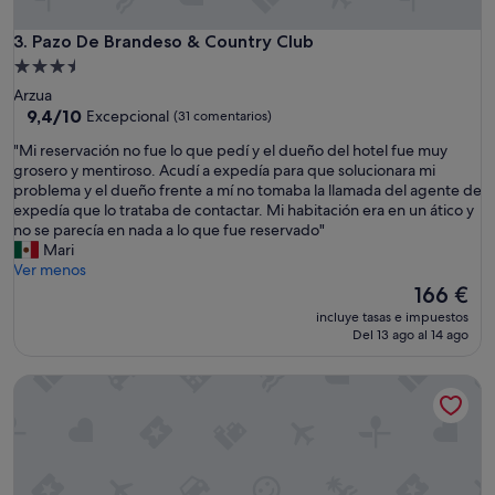
c
r
Pazo De Brandeso & Country Club
3. Pazo De Brandeso & Country Club
e
Alojamiento
í
de
Arzua
b
3.5 estrellas
9.4
9,4/10
Excepcional
(31 comentarios)
l
sobre
e
"
"Mi reservación no fue lo que pedí y el dueño del hotel fue muy
10,
l
M
grosero y mentiroso. Acudí a expedía para que solucionara mi
Excepcional,
a
i
problema y el dueño frente a mí no tomaba la llamada del agente de
(31 comentarios)
a
r
expedía que lo trataba de contactar. Mi habitación era en un ático y
t
e
no se parecía en nada a lo que fue reservado"
e
s
Mari
n
e
Ver menos
c
r
El
166 €
i
v
precio
ó
incluye tasas e impuestos
a
actual
Del 13 ago al 14 ago
n
c
es
,
i
de
l
Finca La Cuevona de Guitiriz
ó
166 €
u
n
g
n
a
o
r
f
e
u