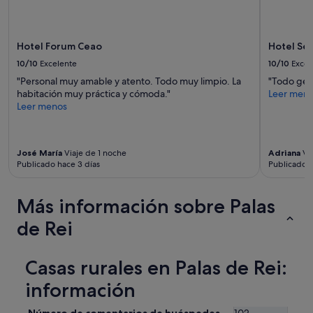
"
aplicarse
A
términos
c
y
u
condiciones
Hotel Forum Ceao
Hotel Se
d
adicionales.
í
10/10
Excelente
10/10
Excel
a
"Personal muy amable y atento. Todo muy limpio. La
"Todo geni
e
habitación muy práctica y cómoda."
Leer men
x
Leer menos
p
e
d
í
José María
Viaje de 1 noche
Adriana
Via
a
Publicado hace 3 días
Publicado h
p
a
r
Más información sobre Palas
a
de Rei
q
u
e
s
Casas rurales en Palas de Rei:
o
información
l
u
c