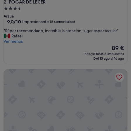
FOGAR DE LECER
2. FOGAR DE LECER
Alojamiento
de
Arzua
3.5 estrellas
9.0
9,0/10
Impresionante
(8 comentarios)
sobre
"
"Súper recomendado, increíble la atención, lugar espectacular"
10,
S
Rafael
Impresionante,
ú
Ver menos
(8 comentarios)
p
El
89 €
e
precio
incluye tasas e impuestos
r
actual
Del 15 ago al 16 ago
r
es
e
de
Pazo De Brandeso & Country Club
c
89 €
o
m
e
n
d
a
d
o
,
i
n