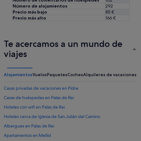
Número de comentarios de huéspedes
102
i
Número de alojamientos
292
o
Precio más bajo
85 €
n
Precio más alto
166 €
a
r
a
m
Te acercamos a un mundo de
i
p
viajes
r
o
b
l
Alojamientos
Vuelos
Paquetes
Coches
Alquileres de vacaciones
e
m
Casas privadas de vacaciones en Pidre
a
y
Casas de huéspedes en Palas de Rei
e
Hoteles con wifi en Palas de Rei
l
d
Hoteles cerca de Iglesia de San Julián del Camino
u
e
Albergues en Palas de Rei
ñ
Apartamentos en Mellid
o