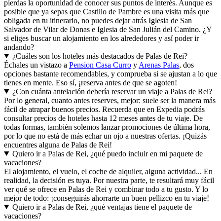
pierdas la oportunidad de conocer sus puntos de interés. Aunque es
posible que ya sepas que Castillo de Pambre es una visita más que
obligada en tu itinerario, no puedes dejar atrás Iglesia de San
Salvador de Vilar de Donas e Iglesia de San Julián del Camino. ¿Y
si eliges buscar un alojamiento en los alrededores y así poder ir
andando?
¿Cuáles son los hoteles más destacados de Palas de Rei?
Échales un vistazo a
Pension Casa Curro
y
Arenas Palas
, dos
opciones bastante recomendables, y comprueba si se ajustan a lo que
tienes en mente. Eso sí, ¡reserva antes de que se agoten!
¿Con cuánta antelación debería reservar un viaje a Palas de Rei?
Por lo general, cuanto antes reserves, mejor: suele ser la manera más
fácil de atrapar buenos precios. Recuerda que en Expedia podrás
consultar precios de hoteles hasta 12 meses antes de tu viaje. De
todas formas, también solemos lanzar promociones de última hora,
por lo que no está de más echar un ojo a nuestras ofertas. ¡Quizás
encuentres alguna de Palas de Rei!
Quiero ir a Palas de Rei, ¿qué puedo incluir en mi paquete de
vacaciones?
El alojamiento, el vuelo, el coche de alquiler, alguna actividad... En
realidad, la decisión es tuya. Por nuestra parte, te resultará muy fácil
ver qué se ofrece en Palas de Rei y combinar todo a tu gusto. Y lo
mejor de todo: ¡conseguirás ahorrarte un buen pellizco en tu viaje!
Quiero ir a Palas de Rei, ¿qué ventajas tiene el paquete de
vacaciones?