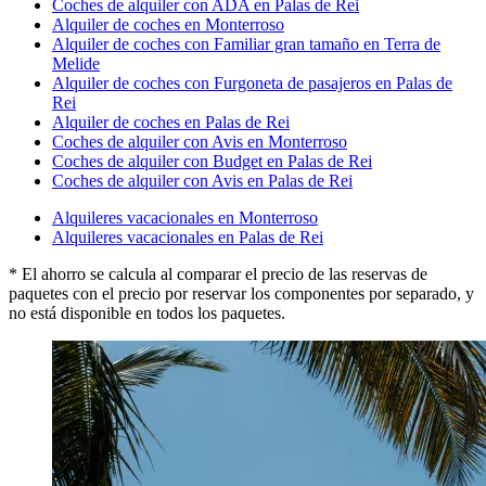
Coches de alquiler con ADA en Palas de Rei
Alquiler de coches en Monterroso
Alquiler de coches con Familiar gran tamaño en Terra de
Melide
Alquiler de coches con Furgoneta de pasajeros en Palas de
Rei
Alquiler de coches en Palas de Rei
Coches de alquiler con Avis en Monterroso
Coches de alquiler con Budget en Palas de Rei
Coches de alquiler con Avis en Palas de Rei
Alquileres vacacionales en Monterroso
Alquileres vacacionales en Palas de Rei
* El ahorro se calcula al comparar el precio de las reservas de
paquetes con el precio por reservar los componentes por separado, y
no está disponible en todos los paquetes.