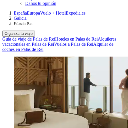
Danos tu opinión
España
Europa
Vuelo + Hotel
Expedia.es
Galicia
Palas de Rei
Organiza tu viaje
Guía de viaje de Palas de Rei
Hoteles en Palas de Rei
Alquileres
vacacionales en Palas de Rei
Vuelos a Palas de Rei
Alquiler de
coches en Palas de Rei