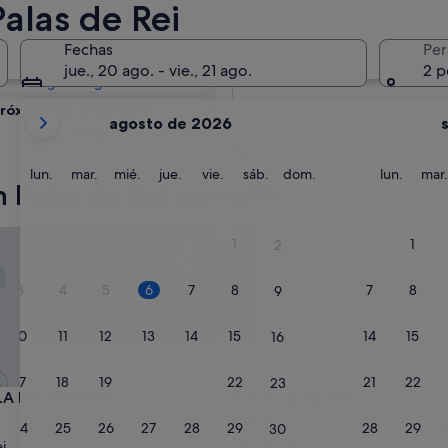
ei: consulta la
Palas de Rei
Fechas
Per
Mañana
jue., 20 ago. - vie., 21 ago.
2 p
7 ago - 8 ago
Tus
róximo fin de semana
agosto de 2026
meses
14 ago - 16 ago
actuales
son
lunes
martes
miércoles
jueves
viernes
sábado
domingo
lunes
lun.
mar.
mié.
jue.
vie.
sáb.
dom.
lun.
mar.
 Palas de Rei con wifi
August
de
2026
 DO CAMIÑO
Casa Bolboreta
1
1
2
y
September
3
4
5
6
7
8
7
8
9
de
2026.
10
11
12
13
14
15
14
15
16
17
18
19
20
21
22
21
22
23
 DO CAMIÑO
Casa Bolboreta
ELA DO CAMIÑO
3. Casa Bolboreta
nto
Alojamiento
24
25
26
27
28
29
28
29
30
de
i
Palas de Rei