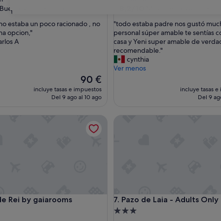
las
2.5 estrellas
8.2
8,2/10
Bueno
Muy bueno
(27 comentarios)
(20 comentari
31
sobre
"
no estaba un poco racionado , no
"todo estaba padre nos gustó much
10,
t
a opcion,"
personal súper amable te sentías 
Muy
o
arlos A
casa y Yeni super amable de verda
ntarios)
bueno,
d
recomendable."
(20 comentarios)
o
cynthia
e
Ver menos
s
El
90 €
t
precio
incluye tasas e impuestos
incluye tasas e
a
actual
Del 9 ago al 10 ago
Del 9 ag
b
es
a
de
Rei by gaiarooms
Pazo de Laia - Adults Only
p
90 €
a
d
r
e
n
o
s
g
Rei by gaiarooms
Pazo de Laia - Adults Only
 de Rei by gaiarooms
7. Pazo de Laia - Adults Only
u
s
nto
Alojamiento
t