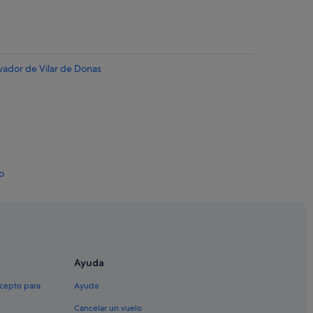
lvador de Vilar de Donas
o
i
Ayuda
ei
xcepto para
Ayuda
Cancelar un vuelo