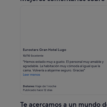
y
a
24 horas
o
i
n
t
para
Eurostars Gran Hotel Lugo
r
o
a
a
una
e
n
d
r
estancia
c
,
a
e
de
o
"
e
s
1 noche
m
n
t
y
i
l
a
2 adultos.
e
o
u
Los
n
s
r
precios
d
a
a
y
o
l
n
la
Eurostars Gran Hotel Lugo
a
r
t
disponibilidad
m
10/10
Excelente
e
n
están
p
d
e
sujetos
"Hemos estado muy a gusto. El personal muy amable y
l
e
a
a
agradable. La habitación muy cómoda al igual que la
i
d
r
cambios.
cama. Volvería a alojarme seguro. Gracias"
a
o
t
Pueden
Leer menos
m
r
h
aplicarse
e
e
e
términos
n
s
h
Dolores
Viaje de 1 noche
y
t
Publicado hace 12 días
y
ô
condiciones
e
a
t
adicionales.
.
4
e
"
Te acercamos a un mundo de
k
l