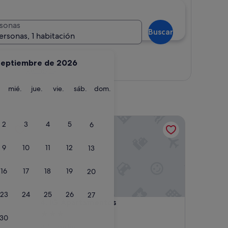
sonas
Buscar
ersonas, 1 habitación
septiembre de 2026
Ver mapa
martes
miércoles
jueves
viernes
sábado
domingo
mié.
jue.
vie.
sáb.
dom.
IG Apartamentos
2
3
4
5
6
9
10
11
12
13
16
17
18
19
20
23
24
25
26
27
IG Apartamentos
4. IG Apartamentos
Alojamiento
30
de
Palas de Rei