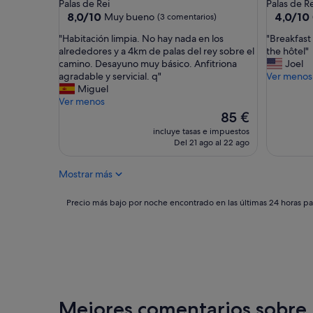
de
de
Palas de Rei
Palas de Re
t
r
3.0 estrellas
2.0 estrel
8.0
4.0
8,0/10
4,0/10
Muy bueno
(3 comentarios)
a
a
sobre
sobre
s
c
"
"
"Habitación limpia. No hay nada en los
"Breakfast 
10,
10,
l
i
H
B
alrededores y a 4km de palas del rey sobre el
the hôtel"
Muy
(1 coment
a
o
a
r
camino. Desayuno muy básico. Anfitriona
Joel
bueno,
s
n
b
e
agradable y servicial. q"
Ver menos
(3 comentarios)
c
a
i
a
Miguel
h
d
t
k
Ver menos
i
o
a
f
El
85 €
c
,
c
a
precio
incluye tasas e impuestos
a
n
i
s
actual
Del 21 ago al 22 ago
s
o
ó
t
es
d
h
n
w
de
e
a
Mostrar más
l
a
85 €
r
b
i
s
e
i
m
t
Precio
Precio más bajo por noche encontrado en las últimas 24 horas par
c
a
p
e
más
e
m
i
r
bajo
p
u
a
r
por
c
c
.
i
noche
i
h
N
b
encontrado
ó
a
o
l
en
n
o
h
e
las
,
p
a
,
últimas
Mejores comentarios sobre h
l
c