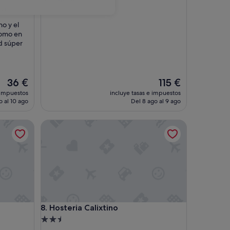
3.0 estrellas
os)
o y el
como en
d súper
El
El
36 €
115 €
precio
precio
 impuestos
incluye tasas e impuestos
actual
actual
o al 10 ago
Del 8 ago al 9 ago
es
es
de
de
Hosteria Calixtino
36 €
115 €
Hosteria Calixtino
8. Hosteria Calixtino
Alojamiento