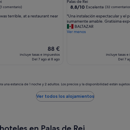
de
i
Palas de Rei
ó
las
3.0 estrellas
8.8
8,8/10
Excelente
(1 comentario)
(32 comentario
m
sobre
u
"
was terrible, at a restaurant near
"Una instalación espectacular y el 
10,
c
U
sumamente amable. Gratisima expe
ario)
Excelente,
h
n
BALTAZAR
(32 comentarios)
o
a
Ver menos
y
i
e
n
l
s
El
88 €
p
t
precio
incluye tasas e impuestos
incluye tasas e
e
a
actual
Del 7 ago al 8 ago
Del 7 a
r
l
es
s
a
de
o
c
88 €
n
i
a
ó
a una estancia de 1 noche y 2 adultos. Los precios y la disponibilidad están sujeto
l
n
s
e
Ver todos los alojamientos
ú
s
p
p
e
e
r
c
a
t
m
a
oteles en Palas de Rei
a