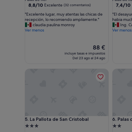
2.0 estrellas
3.0 estrel
8.8
7.4
8,8/10
7,4/10
Excelente
(32 comentarios)
sobre
sobre
"
"
"Excelente lugar, muy atentas las chicas de
"El desayu
10,
10,
E
E
recepción, lo recomiendo ampliamente."
habia much
Excelente,
Bueno,
x
l
claudia paulina monroy
Ing. C
(32 comentarios)
(27 come
c
d
Ver menos
Ver menos
e
e
l
s
e
a
El
88 €
n
y
precio
incluye tasas e impuestos
t
u
actual
Del 23 ago al 24 ago
e
n
es
l
o
de
La Pallota de San Cristobal
Palas de 
u
e
88 €
g
s
a
t
r
a
,
b
m
a
u
u
y
n
a
p
La Pallota de San Cristobal
Palas de 
5. La Pallota de San Cristobal
6. Palas
t
o
e
c
Alojamiento
Alojamie
n
o