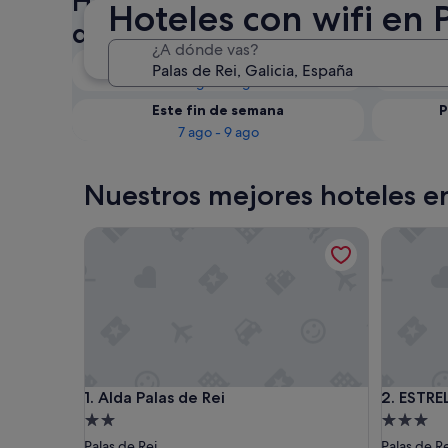
Hoteles con wifi en Palas de R
Hoteles con wifi en 
disponibilidad
¿A dónde vas?
Esta noche
6 ago - 7 ago
Este fin de semana
P
7 ago - 9 ago
Nuestros mejores hoteles en
Alda Palas de Rei
ESTRELA
Alda Palas de Rei
ESTRELA
1. Alda Palas de Rei
2. ESTR
Alojamiento
Alojamie
de
de
Palas de Rei
Palas de Re