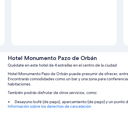
Hotel Monumento Pazo de Orbán
Quédate en este hotel de 4 estrellas en el centro de la ciudad
Hotel Monumento Pazo de Orbán puede presumir de ofrecer, entre otro
Encontrarás comodidades como un bar y una zona para conferencias.
habitaciones.
También podrás disfrutar de otros servicios, como:
Desayuno bufé (de pago), aparcamiento (de pago) y un punto d
Información sobre los derechos de cancelación
Servicio de registro de entrada exprés, servicios de conserjería y
Consigna de equipaje, un salón de baile y una caja fuerte en re
Características de la habitación