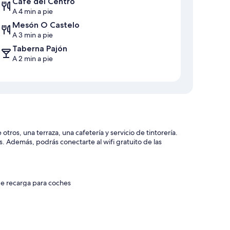
Cafe del Centro
A 4 min a pie
Mesón O Castelo
A 3 min a pie
Taberna Pajón
A 2 min a pie
s, una terraza, una cafetería y servicio de tintorería.
 Además, podrás conectarte al wifi gratuito de las
e recarga para coches
 asistencia turística y para la compra de entradas
cepción