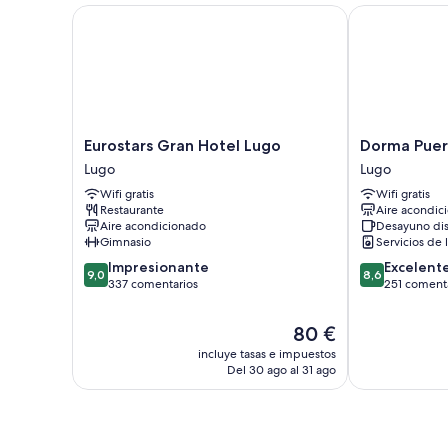
Eurostars Gran Hotel Lugo
Dorma Puerta
Eurostars
Dorma
Eurostars Gran Hotel Lugo
Dorma Puer
Gran
Puerta
Lugo
Lugo
Hotel
de
Wifi gratis
Wifi gratis
Lugo
San
Restaurante
Aire acondic
Lugo
Pedro
Aire acondicionado
Desayuno di
Lugo
Gimnasio
Servicios de 
9.0
8.6
Impresionante
Excelent
9,0
8,6
sobre
sobre
337 comentarios
251 coment
10,
10,
Impresionante,
Excelente,
El
80 €
337 comentarios
251 comentari
precio
incluye tasas e impuestos
actual
Del 30 ago al 31 ago
es
de
80 €