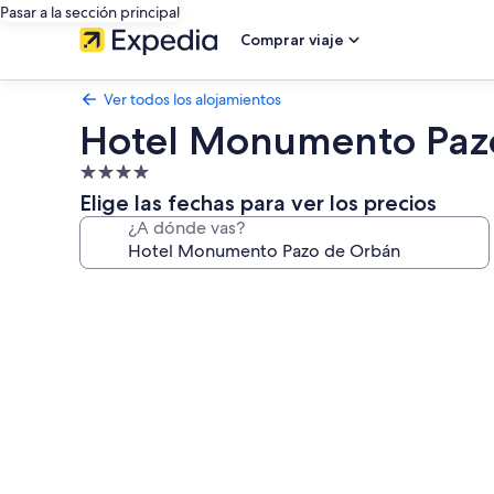
Pasar a la sección principal
Comprar viaje
Ver todos los alojamientos
Hotel Monumento Paz
Alojamiento
de
Elige las fechas para ver los precios
4.0 estrellas
¿A dónde vas?
Galería
de
imágenes
de
Hotel
Monumento
Pazo