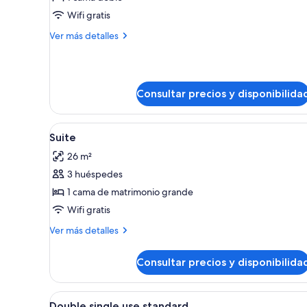
Habitación
Wifi gratis
económica
Más
Ver más detalles
doble
detalles
de
Habitación
económica
Consultar precios y disponibilida
doble
Abrir
Una habitación con una vitrin
6
Suite
todas
26 m²
las
3 huéspedes
fotos
de
1 cama de matrimonio grande
Suite
Wifi gratis
Más
Ver más detalles
detalles
de
Consultar precios y disponibilida
Suite
Abrir
Minibar, caja fuerte, escritorio
2
Double single use standard