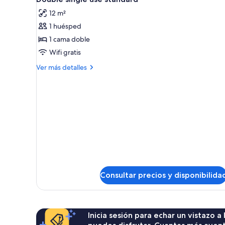
todas
12 m²
las
1 huésped
fotos
de
1 cama doble
Double
Wifi gratis
single
Más
Ver más detalles
use
detalles
standard
de
Double
single
use
standard
Consultar precios y disponibilida
Inicia sesión para echar un vistazo a