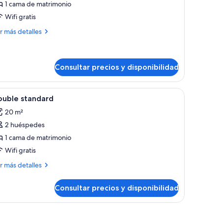
1 cama de matrimonio
abitación
Wifi gratis
oble
ás
uperior
r más detalles
talles
bitación
ble
Consultar precios y disponibilidad
perior
bles de madera.
grande, dos mesitas de noche, un teléfono y un espejo.
brir
Minibar, caja fuerte, escritorio y cortinas opac
2
ouble standard
odas
20 m²
s
2 huéspedes
otos
e
1 cama de matrimonio
ouble
Wifi gratis
tandard
ás
r más detalles
talles
Consultar precios y disponibilidad
uble
andard