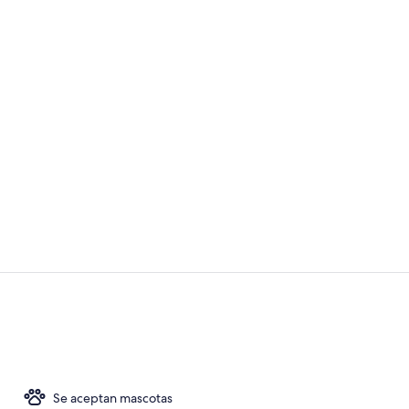
Sala de baile
Entrada inte
Se aceptan mascotas