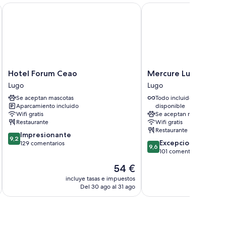
Hotel Forum Ceao
Mercure Lugo Centro
on características que incluyen aire acondicionado y
ratis y cajas fuertes.
Hotel
Mercure
Hotel Forum Ceao
Mercure Lugo Centr
Forum
Lugo
Lugo
Lugo
Ceao
Centro
Se aceptan mascotas
Todo incluido
Lugo
Lugo
Aparcamiento incluido
disponible
Wifi gratis
Se aceptan mascotas
Restaurante
Wifi gratis
Restaurante
9.2
Impresionante
9,2
9.6
Excepcional
sobre
129 comentarios
9,6
sobre
101 comentarios
10,
10,
Impresionante,
El
54 €
Excepcional,
129 comentarios
precio
101 comentarios
incluye tasas e impuestos
incluye
actual
Del 30 ago al 31 ago
De
es
de
54 €