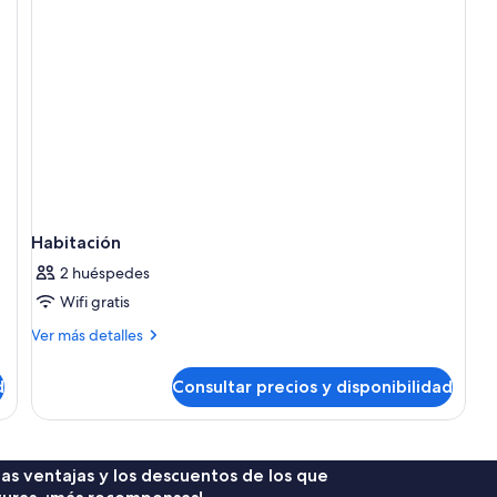
camas
individuales
Habitación
2 huéspedes
Wifi gratis
Más
Ver más detalles
detalles
de
d
Consultar precios y disponibilidad
Habitación
 las ventajas y los descuentos de los que