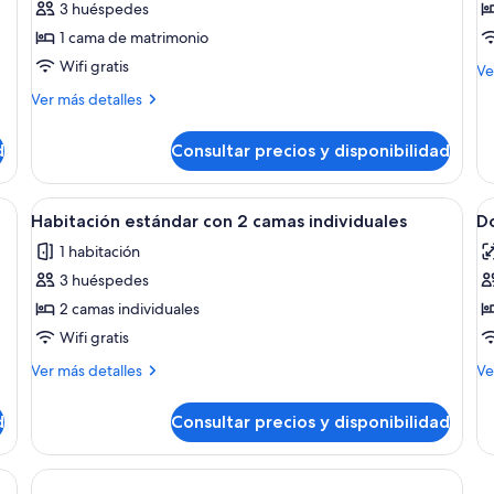
3 huéspedes
Habitación
H
1 cama de matrimonio
estándar
d
Wifi gratis
M
doble
s
Ve
de
Más
Ver más detalles
de
detalles
Ha
de
do
d
Consultar precios y disponibilidad
Habitación
su
estándar
doble
a de vidrio llena de diversos objetos, una cama con cubrecama blanco y mue
Abrir
Una habitación de hotel con una cama 
A
1
Habitación estándar con 2 camas individuales
D
todas
t
1 habitación
las
la
3 huéspedes
fotos
f
de
d
2 camas individuales
Habitación
D
Wifi gratis
estándar
s
Más
M
Ver más detalles
Ve
con
detalles
de
2
de
de
d
Consultar precios y disponibilidad
Habitación
Do
camas
estándar
st
individuales
con
 y cortinas opacas
2