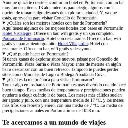
Aunque quizá te cueste encontrar un hotel en Portomarín con un bar
muy famoso, tienes 13 alojamientos para elegir, algunos con la
opción de tomarte algo después de explorar la ciudad. Y, ya que
estás, aprovecha para visitar Concello de Portomarín.
¿Cuáles son los mejores hoteles con bar de Portomarín?
Aquí tienes algunos de los mejores hoteles con bares en Portomarín:
Hotel Vistalegre
: Ofrece un bar, wifi gratis y un spa completo.
Pousada de Portomarin
: Hotel con restaurante. Ofrece un bar, wifi
gratis y aparcamiento gratuito.
Hotel Villajardin
: Hotel con
restaurante. Ofrece un bar, wifi gratis y desayuno.
¿Qué puedo hacer en Portomarín?
Si tienes ganas de explorar sitios nuevos, pásate por Concello de
Portomarín, Plaza Sarria o Plaza Mayor, antes de meterte en algún
bar a descansar con un buen refresco. Tampoco te puedes perder
sitios como Murallas de Lugo o Bodega Abadía da Cova.
¿Cuál es la mejor época para visitar Portomarín?
Tomar algo en los bares de Portomarín es más divertido cuando hace
buen tiempo. Estas medias de temperaturas y precipitaciones pueden
ayudarte a elegir cuándo ir de bares. Los meses más cálidos suelen
ser agosto y julio, con una temperatura media de 17 °C, y los meses
más fríos son febrero y enero, con una media de 7 °C. La media de
precipitaciones anuales en Portomarín es de 1058 mm.
Te acercamos a un mundo de viajes