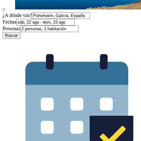
¿A dónde vas?
Fechas
Personas
Buscar