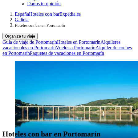
Danos tu opinión
España
Hoteles con bar
Expedia.es
Galicia
Hoteles con bar en Portomarín
Organiza tu viaje
Guía de viaje de Portomarín
Hoteles en Portomarín
Alquileres
vacacionales en Portomarín
Vuelos a Portomarín
Alquiler de coches
en Portomarín
Paquetes de vacaciones en Portomarín
Hoteles con bar en Portomarín