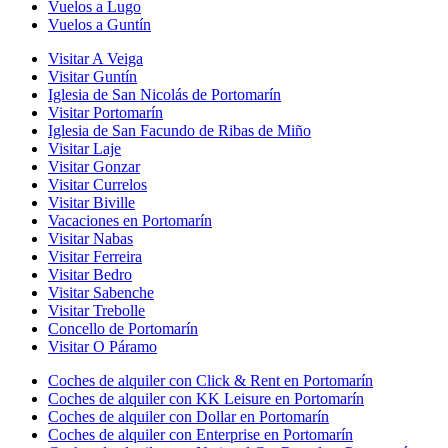
Vuelos a Lugo
Vuelos a Guntín
Visitar A Veiga
Visitar Guntín
Iglesia de San Nicolás de Portomarín
Visitar Portomarín
Iglesia de San Facundo de Ribas de Miño
Visitar Laje
Visitar Gonzar
Visitar Currelos
Visitar Biville
Vacaciones en Portomarín
Visitar Nabas
Visitar Ferreira
Visitar Bedro
Visitar Sabenche
Visitar Trebolle
Concello de Portomarín
Visitar O Páramo
Coches de alquiler con Click & Rent en Portomarín
Coches de alquiler con KK Leisure en Portomarín
Coches de alquiler con Dollar en Portomarín
Coches de alquiler con Enterprise en Portomarín