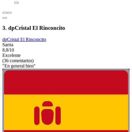
3. dpCristal El Rinconcito
dpCristal El Rinconcito
Sarria
8,8/10
Excelente
(36 comentarios)
"En general bien"