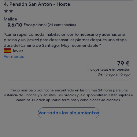
Pensión San Antón - Hostel
4. Pensión San Antón - Hostel
Alojamiento
de
Melide
2.0 estrellas
9.6
9,6/10
Excepcional
(24 comentarios)
sobre
"
"Cama súper cómoda, habitación con lo necesario y además una
10,
C
piscina y un jacuzzi para descansar las piernas después una etapa
Excepcional,
a
dura del Camino de Santiago. Muy recomendable "
(24 comentarios)
m
Javier
a
Ver menos
s
El
79 €
ú
precio
incluye tasas e impuestos
p
actual
Del 15 ago al 16 ago
e
es
r
de
c
79 €
Precio
Precio más bajo por noche encontrado en las últimas 24 horas para una
ó
estancia de 1 noche y 2 adultos. Los precios y la disponibilidad están sujetos a
más
m
cambios. Pueden aplicarse términos y condiciones adicionales.
bajo
o
por
d
noche
Ver todos los alojamientos
a
encontrado
,
en
h
las
a
últimas