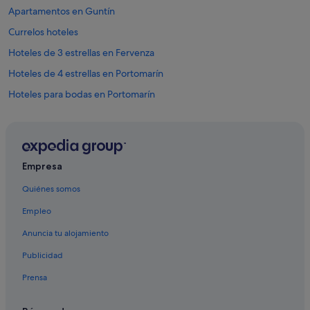
d
Apartamentos en Guntín
e
Currelos hoteles
S
a
Hoteles de 3 estrellas en Fervenza
n
t
Hoteles de 4 estrellas en Portomarín
i
Hoteles para bodas en Portomarín
a
g
Hoteles con restaurante en Portomarín
o
.
Nh Hotels en Currelos
M
Apartamentos en Currelos
u
Empresa
y
Pensiones en Ribas de Miño
r
Quiénes somos
e
Pensiones en Portomarín
c
Empleo
Bedro hoteles
o
m
Anuncia tu alojamiento
Portomarín hoteles
e
Publicidad
n
Albergues en Sabenche
d
Prensa
Apartoteles en Portomarín
a
b
Ferreiros hoteles
l