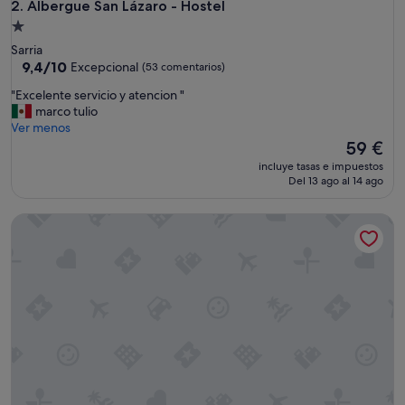
Albergue San Lázaro - Hostel
2. Albergue San Lázaro - Hostel
Alojamiento
de
Sarria
1.0 estrella
9.4
9,4/10
Excepcional
(53 comentarios)
sobre
"
"Excelente servicio y atencion "
10,
E
marco tulio
Excepcional,
x
Ver menos
(53 comentarios)
c
El
59 €
e
precio
incluye tasas e impuestos
l
actual
Del 13 ago al 14 ago
e
es
n
de
HOSTELCROSS
t
59 €
e
s
e
r
v
i
c
i
o
y
a