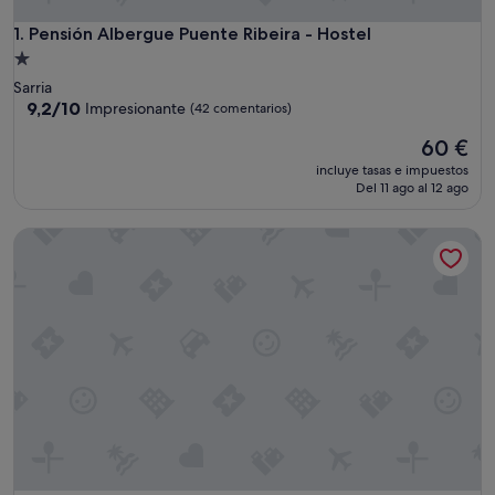
Pensión Albergue Puente Ribeira - Hostel
1. Pensión Albergue Puente Ribeira - Hostel
Alojamiento
de
Sarria
1.0 estrella
9.2
9,2/10
Impresionante
(42 comentarios)
sobre
El
60 €
10,
precio
Impresionante,
incluye tasas e impuestos
actual
(42 comentarios)
Del 11 ago al 12 ago
es
de
Albergue San Lázaro - Hostel
60 €