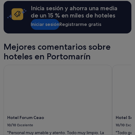
b
24 horas
i
Inicia sesión y ahorra una media
para
t
una
de un 15 % en miles de hoteles
a
estancia
c
Iniciar sesión
Registrarme gratis
de
i
1 noche
ó
y
n
2 adultos.
Mejores comentarios sobre
c
Los
o
precios
hoteles en Portomarín
n
y
l
la
o
Hotel Forum Ceao
Hotel Ser
disponibilidad
n
están
e
sujetos
c
a
e
cambios.
s
Pueden
a
aplicarse
r
términos
i
y
o
condiciones
Hotel Forum Ceao
Hotel Se
y
adicionales.
10/10
Excelente
10/10
Excel
a
d
"Personal muy amable y atento. Todo muy limpio. La
"Todo geni