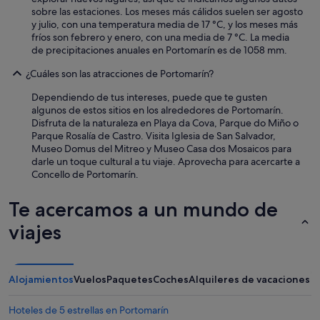
p
sobre las estaciones. Los meses más cálidos suelen ser agosto
u
y julio, con una temperatura media de 17 °C, y los meses más
é
fríos son febrero y enero, con una media de 7 °C. La media
s
de precipitaciones anuales en Portomarín es de 1058 mm.
u
n
¿Cuáles son las atracciones de Portomarín?
a
Dependiendo de tus intereses, puede que te gusten
e
algunos de estos sitios en los alrededores de Portomarín.
t
Disfruta de la naturaleza en Playa da Cova, Parque do Miño o
a
Parque Rosalía de Castro. Visita Iglesia de San Salvador,
p
Museo Domus del Mitreo y Museo Casa dos Mosaicos para
a
darle un toque cultural a tu viaje. Aprovecha para acercarte a
d
Concello de Portomarín.
u
r
a
Te acercamos a un mundo de
d
e
viajes
l
C
a
m
Alojamientos
Vuelos
Paquetes
Coches
Alquileres de vacaciones
i
n
Hoteles de 5 estrellas en Portomarín
o