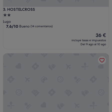
t
e
HOSTELCROSS
3. HOSTELCROSS
n
Alojamiento
c
de
Lugo
i
2.0 estrellas
7.6
7,6/10
Bueno
(14 comentarios)
o
sobre
n
El
36 €
10,
"
precio
Bueno,
incluye tasas e impuestos
actual
(14 comentarios)
Del 9 ago al 10 ago
es
de
Pensión San Antón - Hostel
36 €