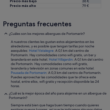
Precio más bajo
36 €
a
Precio más alto
79 €
r
a
d
e
Preguntas frecuentes
s
c
a
¿Cuáles son los mejores albergues de Portomarín?
n
A nuestros clientes les gustan estos alojamientos en los
s
alrededores, y es posible que tengan tarifas por noche
a
asequibles:
Hotel Vistalegre
: A 0,1 km del centro de
r
Portomarín. Hay comodidades como wifi gratis, un bar y
l
lavandería en este hotel.
Hotel Villajardin
: A 0,1 km del centro
a
de Portomarín. Hay comodidades como wifi gratis,
s
lavandería y televisión en zonas comunes en este hotel.
p
Pousada de Portomarin
: A 0,3 km del centro de Portomarín.
i
Puedes aprovechar las comodidades que te ofrece este
e
hostal, entre ellos, wifi gratis y recepción disponible las 24
r
horas.
n
a
¿Cuál es la mejor época del año para alojarme en un albergue de
s
Portomarín?
d
e
Siempre está bien que haga buen tiempo cuando quieres
s
explorar nuevos lugares, así que te indicamos algunos datos