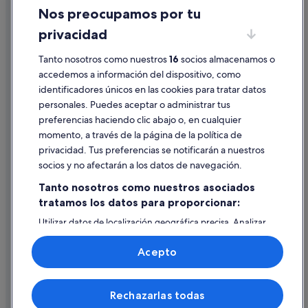
Nos preocupamos por tu
Residences en Guntín
Condiciones de uso
privacidad
Fervenza hoteles
Información legal/contacto
Apartamentos en Maside
Tanto nosotros como nuestros
16
socios almacenamos o
Pautas sobre el contenido y cómo denunciar contenido
accedemos a información del dispositivo, como
Hoteles cerca de Concello de Portomarín
identificadores únicos en las cookies para tratar datos
Ayuda
Hoteles cerca de Iglesia de San Nicolás de Portomarín
personales. Puedes aceptar o administrar tus
Ayuda
Albergues en Guntín
preferencias haciendo clic abajo o, en cualquier
momento, a través de la página de la política de
Hoteles con wifi en Portomarín
Cancelar un vuelo
privacidad. Tus preferencias se notificarán a nuestros
Casas rurales en Portomarín
Cancelar una reserva de hotel o de un alquiler vacacional
socios y no afectarán a los datos de navegación.
Hoteles de 5 estrellas en Sabenche
Plazos de reembolso
Tanto nosotros como nuestros asociados
Pensiones en Guntín
tratamos los datos para proporcionar:
Utilizar un cupón de Expedia
Pensiones en Ferreira
Utilizar datos de localización geográfica precisa. Analizar
Documentos para viajes internacionales
activamente las características del dispositivo para su
Chalets en Portomarín
identificación. Almacenar la información en un dispositivo
Acepto
y/o acceder a ella. Publicidad y contenido personalizados,
Independent hoteles en Portomarín
medición de publicidad y contenido, investigación de
audiencia y desarrollo de servicios.
Nabas hoteles
© 2026 Expedia, Inc., una empresa de Expedia Group. Todos los
Rechazarlas todas
Lista de asociados (proveedores)
derechos reservados. Expedia y el logotipo de Expedia son marcas
Albergues en Currelos