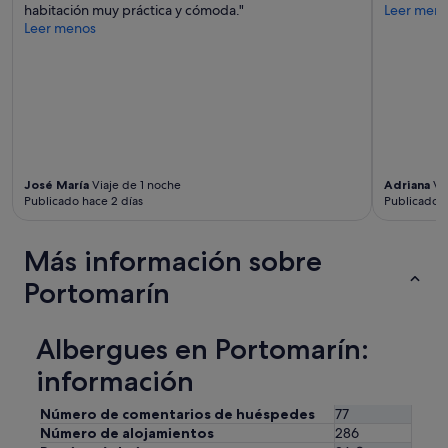
e
habitación muy práctica y cómoda."
Leer men
m
Leer menos
á
s
u
n
a
p
i
s
José María
Viaje de 1 noche
Adriana
Via
c
Publicado hace 2 días
Publicado h
i
n
a
Más información sobre
y
u
Portomarín
n
j
a
Albergues en Portomarín:
c
u
información
z
z
Número de comentarios de huéspedes
77
i
Número de alojamientos
286
p