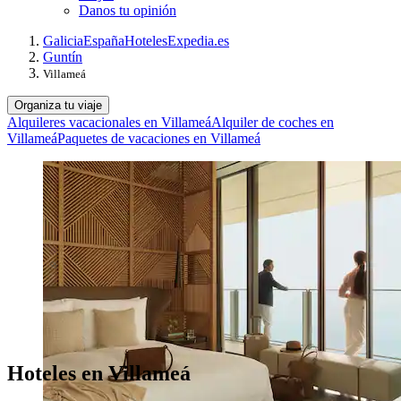
Danos tu opinión
Galicia
España
Hoteles
Expedia.es
Guntín
Villameá
Organiza tu viaje
Alquileres vacacionales en Villameá
Alquiler de coches en
Villameá
Paquetes de vacaciones en Villameá
Hoteles en Villameá