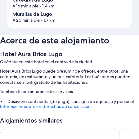
A 16 min a pie
- 1.4 km
Murallas de Lugo
A 20 min a pie
- 1.7 km
Acerca de este alojamiento
Hotel Aura Brios Lugo
Quédate en este hotel en el centro de la ciudad
Hotel Aura Brios Lugo puede presumir de ofrecer, entre otros, una
cafetería, un restaurante y un bar-cafetería. Los huéspedes pueden
conectarse al wifi gratuito de las habitaciones.
También te encantarán estos servicios:
Desayuno continental (de pago), consigna de equipaje y personal
Información sobre los derechos de cancelación
multilingüe
Espacios sin humos, café o té en las zonas comunes y servicios de
Alojamientos similares
conserjería
Un ascensor
O Forno de Catuxa
Hotel F