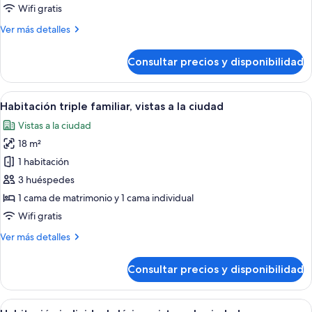
doble,
Wifi gratis
vistas
Más
Ver más detalles
a
detalles
la
de
Consultar precios y disponibilidad
ciudad
Habitación
clásica
doble,
Abrir
Habitación de hotel con dos camas, un e
5
vistas
Habitación triple familiar, vistas a la ciudad
todas
a
Vistas a la ciudad
la
las
ciudad
18 m²
fotos
de
1 habitación
Habitación
3 huéspedes
triple
1 cama de matrimonio y 1 cama individual
familiar,
Wifi gratis
vistas
Más
Ver más detalles
a
detalles
la
de
Consultar precios y disponibilidad
ciudad
Habitación
triple
familiar,
Abrir
Habitación de hotel con cama, cabecer
4
vistas