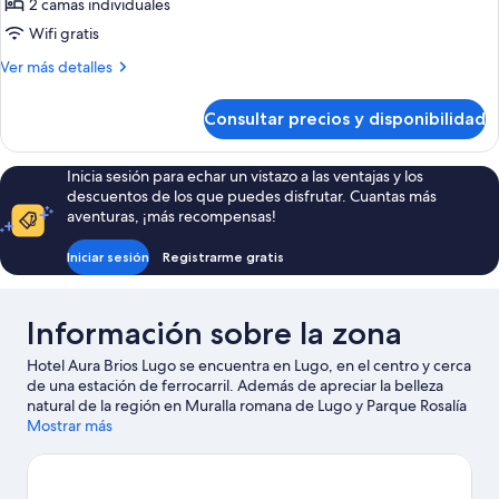
con
2 camas individuales
2
Wifi gratis
camas
Más
Ver más detalles
individuales,
detalles
vistas
de
Consultar precios y disponibilidad
Habitación
a
clásica
la
con
Inicia sesión para echar un vistazo a las ventajas y los
ciudad
2
descuentos de los que puedes disfrutar. Cuantas más
camas
aventuras, ¡más recompensas!
individuales,
vistas
Iniciar sesión
Registrarme gratis
a
la
ciudad
Información sobre la zona
Hotel Aura Brios Lugo se encuentra en Lugo, en el centro y cerca
de una estación de ferrocarril. Además de apreciar la belleza
natural de la región en Muralla romana de Lugo y Parque Rosalía
de Castro, también puedes visitar lugares fundamentales para
Mostrar más
los aficionados a la cultura, como Museo Casa dos Mosaicos y
Museo Provincial. Parque zoológico Marcelle Natureza y Parque
Zoológico Avifauna también merecen la pena.
Ver guía de viaje