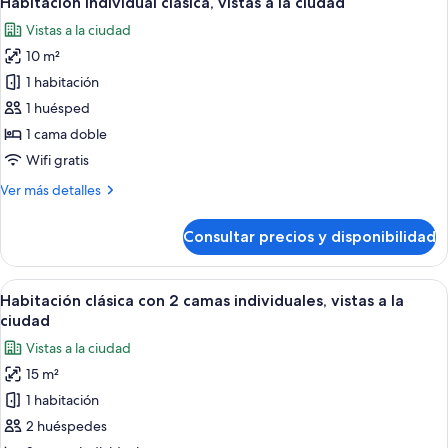
Habitación individual clásica, vistas a la ciudad
todas
a
Vistas a la ciudad
la
las
ciudad
10 m²
fotos
de
1 habitación
Habitación
1 huésped
individual
1 cama doble
clásica,
Wifi gratis
vistas
Más
Ver más detalles
a
detalles
la
de
Consultar precios y disponibilidad
ciudad
Habitación
individual
clásica,
Abrir
Habitación de hotel con tres camas, p
1
vistas
Habitación clásica con 2 camas individuales, vistas a la
todas
a
ciudad
la
las
Vistas a la ciudad
ciudad
fotos
15 m²
de
1 habitación
Habitación
clásica
2 huéspedes