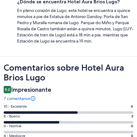
¿Dónde se encuentra Hotel Aura Brios Lugo?
En pleno corazón de Lugo, este hotel se encuentra a quince
minutos a pie de Estatua de Antonio Gandoy, Porta de San
Pedro y Muralla romana de Lugo. Parque do Miño y Parque
Rosalía de Castro también están a quince minutos. Lugo (LUY-
Estación de tren de Lugo) está a 18 min a pie, mientras que
Estación de Lugo se encuentra a 19 min.
Comentarios
Comentarios sobre Hotel Aura
Brios Lugo
Impresionante
9,2
7 comentarios
4
10 - Excelente
4
comentarios
3
8 - Bueno
3
de
comentarios
un
0
6 - Normal
0
de
total
comentarios
un
0
4 - Mediocre
0