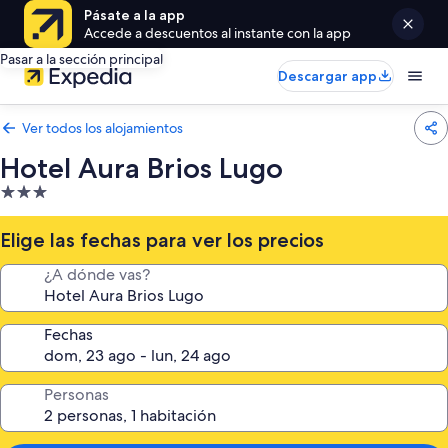
Pásate a la app
Accede a descuentos al instante con la app
Pasar a la sección principal
Descargar app
Ver todos los alojamientos
Hotel Aura Brios Lugo
Alojamiento
de
3.0 estrellas
Elige las fechas para ver los precios
¿A dónde vas?
Fechas
Personas