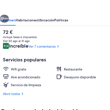
Brios
Lugo
erior
Siguiente
19+
Resumen
Habitaciones
Ubicación
Políticas
El
72 €
precio
incluye tasas e impuestos
actual
Del 30 ago al 31 ago
es
Comentarios
Increíble
9,2
Ver 7 comentarios
9,2 de 10
de
72 €
Servicios populares
Wifi gratis
Restaurante
Habitación triple familiar, vistas a la c
Aire acondicionado
Desayuno disponible
Servicio de limpieza
Abrir todos