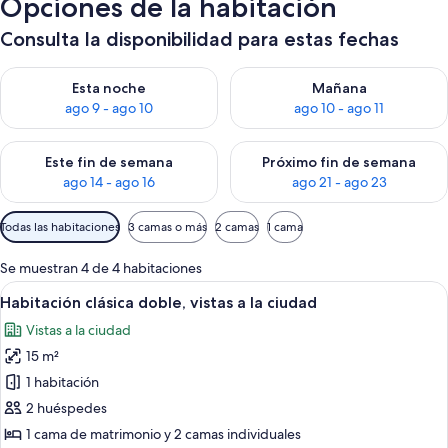
Opciones de la habitación
Consulta la disponibilidad para estas fechas
Consulta la disponibilidad para esta noche, ago 9 - ago 10
Consulta la disponibilidad par
Esta noche
Mañana
ago 9 - ago 10
ago 10 - ago 11
Consulta la disponibilidad para este fin de semana, ago 14 - a
Consulta la disponibilidad par
Este fin de semana
Próximo fin de semana
ago 14 - ago 16
ago 21 - ago 23
Filtros
Todas las habitaciones
3 camas o más
2 camas
1 cama
disponibles
para
Se muestran 4 de 4 habitaciones
las
Abrir
Habitación de hotel con cabecera de 
5
Habitación clásica doble, vistas a la ciudad
habitaciones
todas
Vistas a la ciudad
las
15 m²
fotos
de
1 habitación
Habitación
2 huéspedes
clásica
1 cama de matrimonio y 2 camas individuales