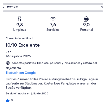
de
de
total
comentarios
7
un
0
2 - Horrible
0
de
de
con
total
comentarios
7
un
una
de
de
con
total
puntuación
7
un
una
de
9,8
7,6
9,0
de
con
total
puntuación
7
Limpieza
Servicios
Personal
10
una
de
de
con
Comentarios
-
puntuación
7
8
Comentario verificado
una
Excelente
de
con
-
puntuación
10/10 Excelente
6
una
Bueno
de
-
puntuación
Jan
4
Normal
19 de jul de 2026
de
-
2
Aspectos positivos: Limpieza, personal y instalaciones y estado del
Mediocre
-
alojamiento
Horrible
Traducir con Google
Großes Zimmer, tolles Preis-Leistungsverhältnis, ruhige Lage in
Laufseite zur Stadtmauer. Kostenlose Parkplätze waren an der
Straße verfügbar.
Se alojó 1 noche en julio de 2026
0