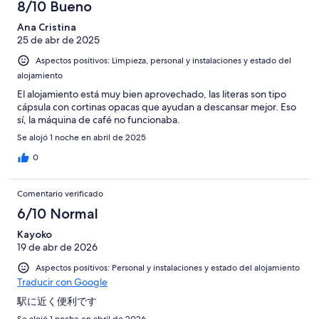
-
puntuación
8/10 Bueno
6
una
Bueno
de
-
puntuación
Ana Cristina
4
Normal
25 de abr de 2025
de
-
2
Aspectos positivos: Limpieza, personal y instalaciones y estado del
Mediocre
-
alojamiento
Horrible
El alojamiento está muy bien aprovechado, las literas son tipo
cápsula con cortinas opacas que ayudan a descansar mejor. Eso
sí, la máquina de café no funcionaba.
Se alojó 1 noche en abril de 2025
0
Comentario verificado
6/10 Normal
Kayoko
19 de abr de 2026
Aspectos positivos: Personal y instalaciones y estado del alojamiento
Traducir con Google
駅に近く便利です