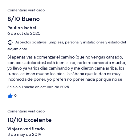
Comentario verificado
8/10 Bueno
Paulina Isabel
6 de oct de 2025
Aspectos positivos: Limpieza, personal y instalaciones y estado del
alojamiento
Si apenas vas a comenzar el camino (que no vengas cansado,
con pies adoloridos) está bien, si no, no lo recomiendo mucho,
yo llevo ya varios días caminando y me dieron cama arriba, los
tubos lastiman mucho los pies, la sábana que te dan es muy
incómoda de poner, yo preferí no poner nada por que no se
ajustaba al pequeño colchón, como está cerca de la estación de
Se alojó 1 noche en octubre de 2025
autobuses hay mucho movimiento en la calle y se escucha como
si estuviera ahí por que solo te divide un vidrio, sin embargo la
0
privacidad en cada cama es mejor que en otros
albergues/hostales
Comentario verificado
10/10 Excelente
Viajero verificado
3 de may de 2019