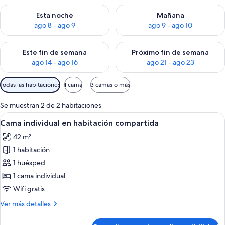
Consulta la disponibilidad para esta noche, ago 8 - ago 9
Consulta la disponibilidad pa
Esta noche
Mañana
ago 8 - ago 9
ago 9 - ago 10
Consulta la disponibilidad para este fin de semana, ago 14 - a
Consulta la disponibilidad par
Este fin de semana
Próximo fin de semana
ago 14 - ago 16
ago 21 - ago 23
Filtros
Todas las habitaciones
1 cama
3 camas o más
disponibles
para
Se muestran 2 de 2 habitaciones
las
Abrir
Habitación con literas y vistas al exteri
7
Cama individual en habitación compartida
habitaciones
todas
42 m²
las
1 habitación
fotos
de
1 huésped
Cama
1 cama individual
individual
Wifi gratis
en
Más
Ver más detalles
habitación
detalles
compartida
de