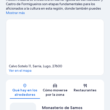
Castro de Formigueiros son etapas fundamentales para los
aficionados a la cultura en esta región, donde también puedes
acercarte a lugares emblemáticos como Concello de Portomarín
Mostrar más
y Estatua de Antonio Gandoy.
Ver guía de viaje de Sarria
Ver más albergues en Sarria
Calvo Sotelo 11, Sarria, Lugo, 27600
Ver en el mapa
Mapa
Qué hay en los
Cómo moverse
Restaurantes
alrededores
por la zona
Monasterio de Samos