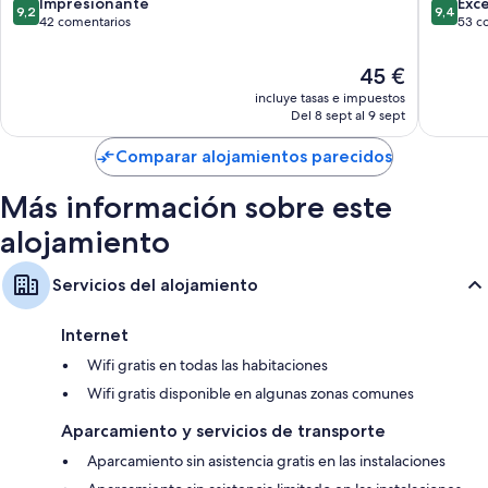
Hostel
Sarria
9.2
9.4
Impresionante
Exc
9,2
9,4
Sarria
sobre
sobre
42 comentarios
53 c
10,
10,
Impresionante,
Excepcio
El
45 €
42 comentarios
53 come
precio
incluye tasas e impuestos
actual
Del 8 sept al 9 sept
es
de
Comparar alojamientos parecidos
45 €
Más información sobre este
alojamiento
Servicios del alojamiento
Internet
Wifi gratis en todas las habitaciones
Wifi gratis disponible en algunas zonas comunes
Aparcamiento y servicios de transporte
Aparcamiento sin asistencia gratis en las instalaciones