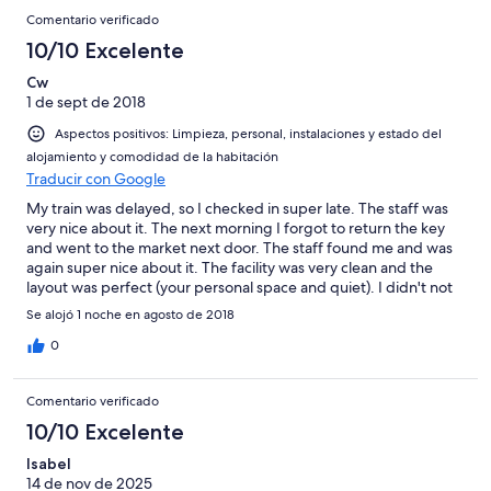
Comentario verificado
10/10 Excelente
Cw
1 de sept de 2018
Aspectos positivos: Limpieza, personal, instalaciones y estado del
alojamiento y comodidad de la habitación
Traducir con Google
My train was delayed, so I checked in super late. The staff was
very nice about it. The next morning I forgot to return the key
and went to the market next door. The staff found me and was
again super nice about it. The facility was very clean and the
layout was perfect (your personal space and quiet). I didn't not
expect to find this kind of hostel (capsule style) in a small town
Se alojó 1 noche en agosto de 2018
here!
0
Comentario verificado
10/10 Excelente
Isabel
14 de nov de 2025