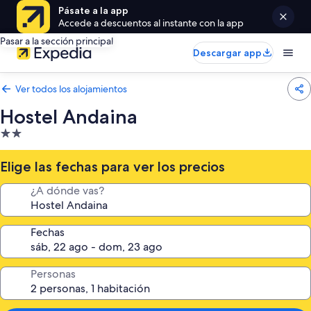
Pásate a la app
Accede a descuentos al instante con la app
Pasar a la sección principal
Descargar app
Ver todos los alojamientos
Hostel Andaina
Alojamiento
de
2.0 estrellas
Elige las fechas para ver los precios
¿A dónde vas?
Fechas
Personas