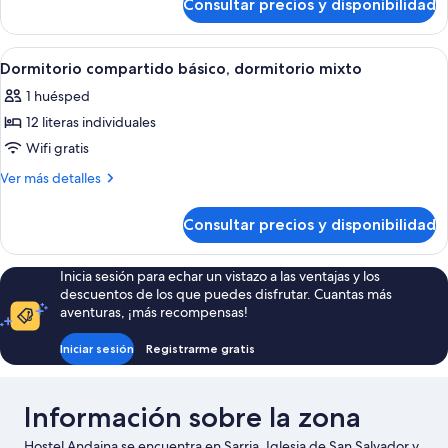
Consultar precios y disponibilidad
Cama
individual
en
Abrir
Una cama litera con el número 20 en e
4
habitación
Dormitorio compartido básico, dormitorio mixto
todas
compartida
1 huésped
las
12 literas individuales
fotos
de
Wifi gratis
Dormitorio
Más
Ver más detalles
compartido
detalles
de
básico,
Consultar precios y disponibilidad
Dormitorio
dormitorio
compartido
mixto
básico,
Inicia sesión para echar un vistazo a las ventajas y los
dormitorio
descuentos de los que puedes disfrutar. Cuantas más
mixto
aventuras, ¡más recompensas!
Iniciar sesión
Registrarme gratis
Información sobre la zona
Hostel Andaina se encuentra en Sarria. Iglesia de San Salvador y