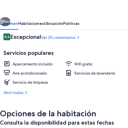
erior
Siguiente
16+
Resumen
Habitaciones
Ubicación
Políticas
Comentarios
Excepcional
9,4
Ver 25 comentarios
9,4 de 10
Servicios populares
Aparcamiento incluido
Wifi gratis
Aire acondicionado
Servicios de lavandería
Servicio de limpieza
Fachada del alojamiento
Abrir todos
Opciones de la habitación
Consulta la disponibilidad para estas fechas