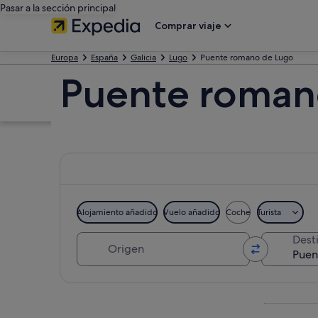
Pasar a la sección principal
Comprar viaje
Europa
España
Galicia
Lugo
Puente romano de Lugo
Puente roman
Alojamiento añadido
Vuelo añadido
Coche
Turista
Origen
Dest
Ver mapa