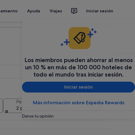
jamiento
Ayuda
Viajes
Iniciar sesión
Organiza tu viaje
Los miembros pueden ahorrar al menos
un 10 % en más de 100 000 hoteles de
todo el mundo tras iniciar sesión.
Iniciar sesión
Añadir varias fechas o destinos
Personas
Más información sobre Expedia Rewards
Buscar
2 personas, 1 habitación
Danos tu opinión