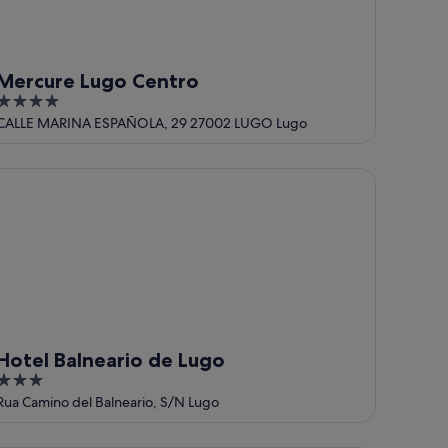
Mercure Lugo Centro
4
out
CALLE MARINA ESPAÑOLA, 29 27002 LUGO Lugo
of
5
tel Balneario de Lugo
Hotel Balneario de Lugo
3
out
Rua Camino del Balneario, S/N Lugo
of
5