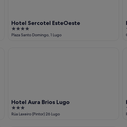
Hotel Sercotel EsteOeste
4
out
Plaza Santo Domingo, 1 Lugo
of
5
Hotel Aura Brios Lugo
Ho
Hotel Aura Brios Lugo
3
out
Rúa Laxeiro (Pintor) 26 Lugo
of
5