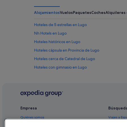
Alojamientos
Vuelos
Paquetes
Coches
Alquileres
Hoteles de 5 estrellas en Lugo
Nh Hotels en Lugo
Hoteles históricos en Lugo
Hoteles cápsula en Provincia de Lugo
Hoteles cerca de Catedral de Lugo
Hoteles con gimnasio en Lugo
Provincia de Lugo hoteles
Casas rurales en Provincia de Lugo
Apartamentos en Lugo
B&B en Lugo
Empresa
Búsqued
Hoteles con todo incluido en Lugo
Quiénes somos
Viajes a Esp
Hoteles cerca de Parque Rosalía de Castro
Hoteles con restaurante en Provincia de Lugo
Empleo
Hoteles en 