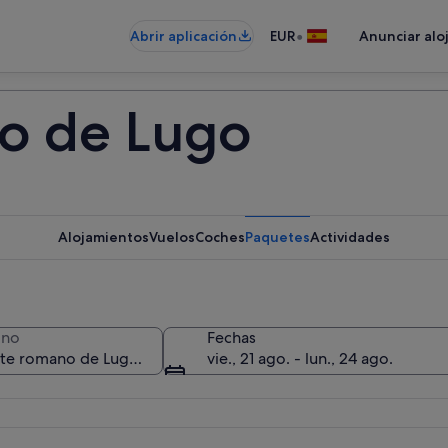
•
Abrir aplicación
EUR
Anunciar alo
o de Lugo
Alojamientos
Vuelos
Coches
Paquetes
Actividades
ino
Fechas
vie., 21 ago. - lun., 24 ago.