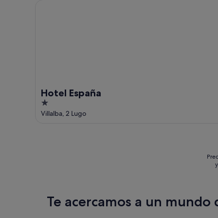
Hotel España
Hotel España
1
out
Villalba, 2 Lugo
of
5
Prec
y
Te acercamos a un mundo d