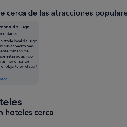
te cerca de las atracciones popula
omano de Lugo
omentarios)
historia local de Lugo
e sus espacios más
Puente romano de
que estás aquí, ¿por
irar monumentos
 o relajarte en el spa?
entos
teles
n hoteles cerca