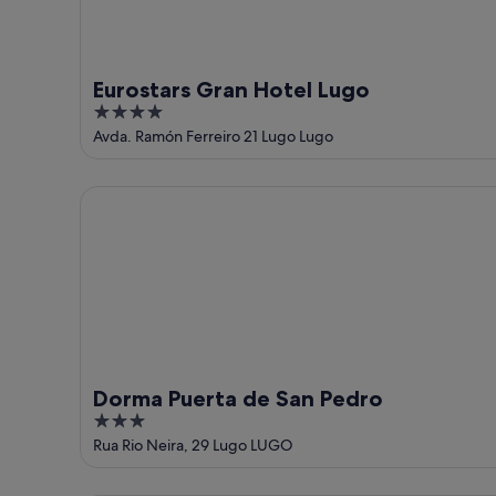
9
14
ago
ago
-
16
Eurostars Gran Hotel Lugo
ago
4
out
Avda. Ramón Ferreiro 21 Lugo Lugo
of
5
Dorma Puerta de San Pedro
Dorma Puerta de San Pedro
3
out
Rua Rio Neira, 29 Lugo LUGO
of
5