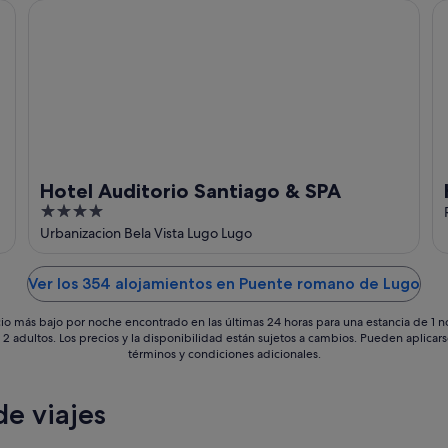
Hotel Auditorio Santiago & SPA
Ho
Hotel Auditorio Santiago & SPA
4
out
Urbanizacion Bela Vista Lugo Lugo
of
5
Ver los 354 alojamientos en Puente romano de Lugo
io más bajo por noche encontrado en las últimas 24 horas para una estancia de 1 
 2 adultos. Los precios y la disponibilidad están sujetos a cambios. Pueden aplicar
términos y condiciones adicionales.
e viajes