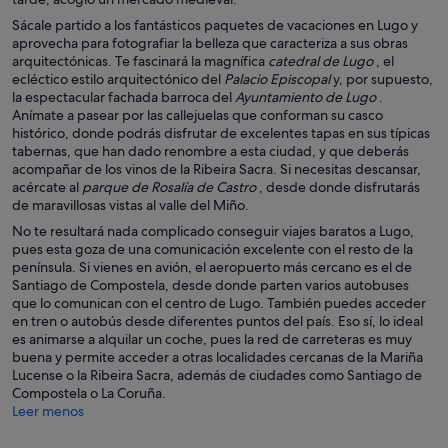
Sácale partido a los fantásticos paquetes de vacaciones en Lugo y
aprovecha para fotografiar la belleza que caracteriza a sus obras
arquitectónicas. Te fascinará la magnífica
catedral de Lugo
, el
ecléctico estilo arquitectónico del
Palacio Episcopal
y, por supuesto,
la espectacular fachada barroca del
Ayuntamiento de Lugo
.
Anímate a pasear por las callejuelas que conforman su casco
histórico, donde podrás disfrutar de excelentes tapas en sus típicas
tabernas, que han dado renombre a esta ciudad, y que deberás
acompañar de los vinos de la Ribeira Sacra. Si necesitas descansar,
acércate al
parque de Rosalía de Castro
, desde donde disfrutarás
de maravillosas vistas al valle del Miño.
No te resultará nada complicado conseguir viajes baratos a Lugo,
pues esta goza de una comunicación excelente con el resto de la
península. Si vienes en avión, el aeropuerto más cercano es el de
Santiago de Compostela, desde donde parten varios autobuses
que lo comunican con el centro de Lugo. También puedes acceder
en tren o autobús desde diferentes puntos del país. Eso sí, lo ideal
es animarse a alquilar un coche, pues la red de carreteras es muy
buena y permite acceder a otras localidades cercanas de la Mariña
Lucense o la Ribeira Sacra, además de ciudades como Santiago de
Compostela o La Coruña.
Leer menos