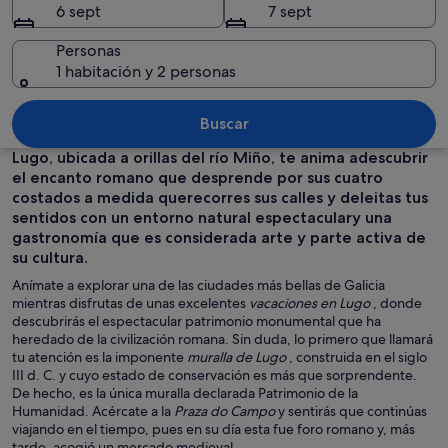
6 sept
7 sept
Personas
1 habitación y 2 personas
Un faro y un pequeño edificio en una 
Buscar
Lugo, ubicada a orillas del río Miño, te anima adescubrir
el encanto romano que desprende por sus cuatro
costados a medida querecorres sus calles y deleitas tus
sentidos con un entorno natural espectaculary una
gastronomía que es considerada arte y parte activa de
su cultura.
Anímate a explorar una de las ciudades más bellas de Galicia
mientras disfrutas de unas excelentes
vacaciones en Lugo
, donde
descubrirás el espectacular patrimonio monumental que ha
heredado de la civilización romana. Sin duda, lo primero que llamará
tu atención es la imponente
muralla de Lugo
, construida en el siglo
III d. C. y cuyo estado de conservación es más que sorprendente.
De hecho, es la única muralla declarada Patrimonio de la
Humanidad. Acércate a la
Praza do Campo
y sentirás que continúas
viajando en el tiempo, pues en su día esta fue foro romano y, más
tarde, acogió un mercado medieval.