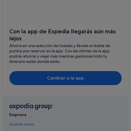
Hoteles con piscina en Provincia de Lugo
Hoteles con bodega en Lugo
Pensiones en Lugo
Hoteles cerca de Museo Domus del Mitreo
Con la app de Expedia llegarás aún más
lejos
Hoteles cerca de Museo Casa dos Mosaicos
Ahorra en una selección de hoteles y llévate el doble de
Hoteles con todo incluido en Lugo
puntos por reservar en la app. Con las ofertas de la app,
Hoteles boutique en Provincia de Lugo
podrás ahorrar y viajar más mientras gestionas todo tu
itinerario estés donde estés.
Hoteles con todo incluido en Provincia de Lugo
Hoteles cerca de Recinto ferial Pazo de Feiras e
Cambiar a la app
Congresos de Lugo
Hoteles con restaurante en Provincia de Lugo
Tiendas de safari en Lugo
Hoteles LGTBQIA en Lugo
Hoteles para bodas en Lugo
Empresa
Condominios en Provincia de Lugo
Quiénes somos
Villas en Provincia de Lugo