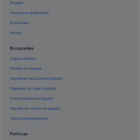
Empleo
Hoteles con bar en Lugo
Anuncia tu alojamiento
Hoteles con gimnasio en Lugo
Publicidad
Moteles en Lugo
Prensa
Hotusa hoteles en Lugo
Hoteles con wifi en Lugo
Búsquedas
Hoteles románticos en Lugo
Viajes a España
Hoteles con piscina en Lugo
Hoteles en España
Hoteles baratos en Lugo
Alquileres vacacionales España
Hoteles históricos en Lugo
Paquetes de viaje a España
Hoteles de 3 estrellas en Lugo
Vuelos baratos en España
Hoteles que aceptan mascotas en Provincia de Lugo
Alquiler de coches en España
Campings de caravanas en Provincia de Lugo
Todos los alojamientos
Hoteles cápsula en Lugo
B&B en Lugo
Políticas