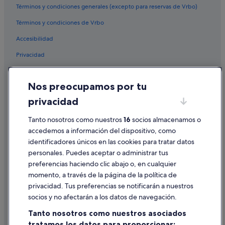
Hoteles cápsula en Provincia de Lugo
Términos y condiciones generales (excepto para reservas de Vrbo)
Apartamentos en Lugo
Términos y condiciones de Vrbo
Hoteles en la playa en Lugo
Accesibilidad
Apartamentos en Provincia de Lugo
Privacidad
Lugo hoteles
Cookies
Nos preocupamos por tu
Condiciones de uso
privacidad
Información legal/contacto
Pautas sobre el contenido y cómo denunciar contenido
Tanto nosotros como nuestros
16
socios almacenamos o
accedemos a información del dispositivo, como
identificadores únicos en las cookies para tratar datos
Ayuda
personales. Puedes aceptar o administrar tus
Ayuda
preferencias haciendo clic abajo o, en cualquier
momento, a través de la página de la política de
Cancelar un vuelo
privacidad. Tus preferencias se notificarán a nuestros
Cancelar una reserva de hotel o de un alquiler vacacional
socios y no afectarán a los datos de navegación.
Plazos de reembolso
Tanto nosotros como nuestros asociados
tratamos los datos para proporcionar:
Utilizar un cupón de Expedia