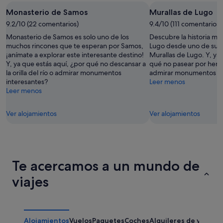
Monasterio de Samos
Murallas de Lugo
9.2/10 (22 comentarios)
9.4/10 (111 comentarios)
Monasterio de Samos es solo uno de los
Descubre la historia má
muchos rincones que te esperan por Samos,
Lugo desde uno de sus 
¡anímate a explorar este interesante destino!
Murallas de Lugo. Y, ya 
Y, ya que estás aquí, ¿por qué no descansar a
qué no pasear por her
la orilla del río o admirar monumentos
admirar monumentos in
interesantes?
Leer menos
Leer menos
Ver alojamientos
Ver alojamientos
Te acercamos a un mundo de
viajes
Alojamientos
Vuelos
Paquetes
Coches
Alquileres de vacaci