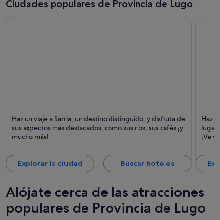
Ciudades populares de Provincia de Lugo
Sarria
Lugo
Haz un viaje a Sarria, un destino distinguido, y disfruta de
Haz un
Puntos fuertes: Paseos, Lujo y Ríos
Puntos
sus aspectos más destacados, como sus ríos, sus cafés ¡y
lugare
Monum
mucho más!
¡Ve y
Explorar la ciudad
Buscar hoteles
Exp
Alójate cerca de las atracciones
populares de Provincia de Lugo