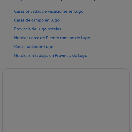
Casas privadas de vacaciones en Lugo
Casas de campo en Lugo
Provincia de Lugo hoteles
Hoteles cerca de Puente romano de Lugo
Casas rurales en Lugo
Hoteles en la playa en Provincia de Lugo
Albergues en Provincia de Lugo
Hoteles de 5 estrellas en Lugo
Apartoteles en Provincia de Lugo
Hoteles de lujo en Lugo
Hoteles de lujo en Provincia de Lugo
Casas de campo en Provincia de Lugo
Pensiones en Provincia de Lugo
Hoteles con conserje en Lugo