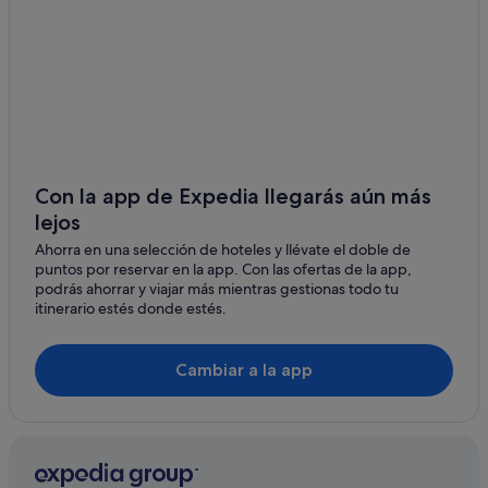
Pensiones en Nabas
Hoteles LGTBQIA en Portomarín
Pensiones en Ferreira
Villas en Portomarín
Hoteles para bodas en Portomarín
Portomarín hoteles
Con la app de Expedia llegarás aún más
lejos
Apartamentos en Currelos
Ahorra en una selección de hoteles y llévate el doble de
Ferreiros hoteles
puntos por reservar en la app. Con las ofertas de la app,
Casas privadas de vacaciones en Portomarín
podrás ahorrar y viajar más mientras gestionas todo tu
itinerario estés donde estés.
Hoteles de 3 estrellas en Portomarín
Currelos hoteles
Cambiar a la app
Hoteles de 5 estrellas en Portomarín
Albergues en Portomarín
B&B en Portomarín
Albergues en Currelos