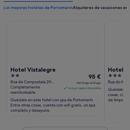
Los mejores hoteles de Portomarín
Alquileres de vacaciones en
Hotel Vistalegre
Hotel Villaja
Hotel Vistalegre
Hotel Vi
2
El
3
95 €
out
precio
out
Rúa de Compostela 29
Rua do Miño
Del 21 ago al 22 ago
Portomarin Lugo
Completamente
of
es
of
incluye tasas e impuestos
Quédate en 
reembolsable
5
de
5
cosas, cuent
Quédate en este hotel con spa de Portomarín.
95 €
de limpieza 
Entre otras cosas, cuenta con wifi gratis, un spa
por
completo y desayuno.
noche
del
21