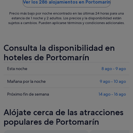
ago
Ver los 286 alojamientos en Portomarín
al
22
Precio más bajo por noche encontrado en las últimas 24 horas para una
estancia de 1 noche y 2 adultos. Los precios y la disponibilidad están
ago
sujetos a cambios. Pueden aplicarse términos y condiciones adicionales.
Consulta la disponibilidad en
hoteles de Portomarín
Comprueba
Esta noche
8 ago - 9 ago
los
precios
Comprueba
Mañana por la noche
9 ago - 10 ago
en
los
Portomarín
precios
Comprueba
Próximo fin de semana
14 ago - 16 ago
para
en
los
esta
Portomarín
precios
Alójate cerca de las atracciones
noche,
para
en
8
mañana
Portomarín
populares de Portomarín
ago
por
para
-
la
el