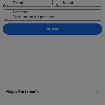
7 sept
8 sept
Personas
1 habitación y 2 personas
Un puente sobre un río tranquilo con 
Buscar
Ver mapa
Viaja a Portomarín