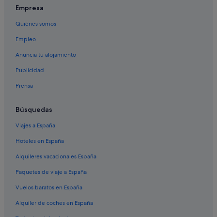
Empresa
Apartamentos en Guntín
Quiénes somos
Casas rurales en Guntín
Empleo
Casas privadas de vacaciones en Nabas
Albergues en Guntín
Anuncia tu alojamiento
Albergues en Biville
Publicidad
Bedro hoteles
Prensa
Hoteles con bar en Portomarín
Búsquedas
Casas rurales en Currelos
Viajes a España
Pensiones en Portomarín
Hoteles en España
Independent hoteles en Portomarín
Pensiones en Ribas de Miño
Alquileres vacacionales España
Paquetes de viaje a España
Vuelos baratos en España
Alquiler de coches en España