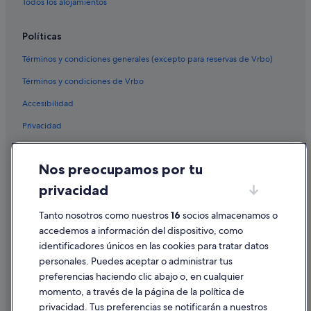
Todos los alojamientos
Políticas
Términos y condiciones generales (excepto para reservas de Vrbo)
Términos y condiciones de Vrbo
Accesibilidad
Privacidad
Cookies
Nos preocupamos por tu
Condiciones de uso
privacidad
Información legal/contacto
Tanto nosotros como nuestros
16
socios almacenamos o
Pautas sobre el contenido y cómo denunciar contenido
accedemos a información del dispositivo, como
identificadores únicos en las cookies para tratar datos
Ayuda
personales. Puedes aceptar o administrar tus
Ayuda
preferencias haciendo clic abajo o, en cualquier
momento, a través de la página de la política de
Cancelar un vuelo
privacidad. Tus preferencias se notificarán a nuestros