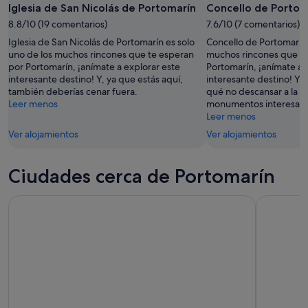
Iglesia de San Nicolás de Portomarín
Concello de Portom
9
noche,
próximo
ago
8.8/10 (19 comentarios)
9
7.6/10 (7 comentarios)
fin
ago
de
Iglesia de San Nicolás de Portomarín es solo
Concello de Portomarín 
-
semana,
uno de los muchos rincones que te esperan
muchos rincones que te
por Portomarín, ¡anímate a explorar este
Portomarín, ¡anímate a 
10
14
interesante destino! Y, ya que estás aquí,
interesante destino! Y, 
ago
ago
también deberías cenar fuera.
qué no descansar a la ori
-
Leer menos
monumentos interesan
16
Leer menos
ago
Ver alojamientos
Ver alojamientos
Ciudades cerca de Portomarín