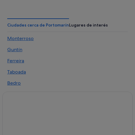
Nh Hotels en Currelos
Hoteles con piscina en Portomarín
Guntín hoteles
Ciudades cerca de Portomarín
Lugares de interés
Hoteles con spa en Portomarín
Monterroso
Residences en Guntín
Guntín
Albergues en Sabenche
Chalets en Portomarín
Ferreira
Hoteles de 5 estrellas en Sabenche
Taboada
Sabenche hoteles
Bedro
Hoteles de 4 estrellas en Portomarín
O Páramo
Casas de campo en Portomarín
Gonzar
Hoteles cerca de Iglesia de San Nicolás de Portomarín
Hoteles con wifi en Portomarín
Apartoteles en Portomarín
Nabas hoteles