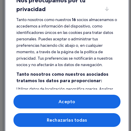
Nos preocupamos por tu
Albergues en Portomarín
Condiciones de uso
privacidad
Guntín hoteles
Información legal/contacto
Hoteles cerca de Concello de Portomarín
Tanto nosotros como nuestros
16
socios almacenamos o
Pautas sobre el contenido y cómo denunciar contenido
accedemos a información del dispositivo, como
Albergues en Currelos
identificadores únicos en las cookies para tratar datos
Ayuda
Apartoteles en Saa
personales. Puedes aceptar o administrar tus
Ayuda
Hoteles cápsula en Portomarín
preferencias haciendo clic abajo o, en cualquier
momento, a través de la página de la política de
Cancelar un vuelo
Bedro hoteles
privacidad. Tus preferencias se notificarán a nuestros
Nabas hoteles
Cancelar una reserva de hotel o de un alquiler vacacional
socios y no afectarán a los datos de navegación.
Pensiones en Ribas de Miño
Plazos de reembolso
Tanto nosotros como nuestros asociados
Saa hoteles
tratamos los datos para proporcionar:
Utilizar un cupón de Expedia
Apartamentos en Portomarín
Utilizar datos de localización geográfica precisa. Analizar
Documentos para viajes internacionales
activamente las características del dispositivo para su
Hoteles para bodas en Portomarín
identificación. Almacenar la información en un dispositivo
Acepto
y/o acceder a ella. Publicidad y contenido personalizados,
Villameá hoteles
medición de publicidad y contenido, investigación de
audiencia y desarrollo de servicios.
Pensiones en Nabas
© 2026 Expedia, Inc., una empresa de Expedia Group. Todos los
Rechazarlas todas
Lista de asociados (proveedores)
derechos reservados. Expedia y el logotipo de Expedia son marcas
Pensiones en Ferreira
comerciales o marcas comerciales registradas de Expedia, Inc.