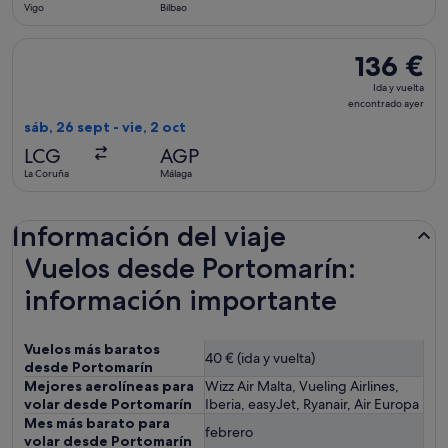
Vigo
Bilbao
Seleccionar vuelo de Air Europa, con salida el sáb, 26 sept d
136 €
136 €
Ida
Ida y vuelta
y
encontrado ayer
vuelta,
sáb, 26 sept - vie, 2 oct
encontrado
LCG
AGP
ayer
La Coruña
Málaga
Información del viaje
Vuelos desde Portomarín:
información importante
Vuelos más baratos
40 € (ida y vuelta)
desde Portomarín
Mejores aerolíneas para
Wizz Air Malta, Vueling Airlines,
volar desde Portomarín
Iberia, easyJet, Ryanair, Air Europa
Mes más barato para
febrero
volar desde Portomarín