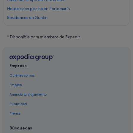
Hoteles con piscina en Portomarín
Residences en Guntín
Pensiones en Guntín
Apartamentos en Currelos
* Disponible para miembros de Expedia.
Sabenche hoteles
Casas privadas de vacaciones en Maside
Portomarín hoteles
Empresa
Casas rurales en Portomarín
Quiénes somos
B&B en Portomarín
Empleo
Hoteles de 4 estrellas en Portomarín
Anuncia tu alojamiento
Hoteles de 4 estrellas en Currelos
Publicidad
Hoteles con wifi en Portomarín
Prensa
Villas en Portomarín
Hoteles de 5 estrellas en Portomarín
Búsquedas