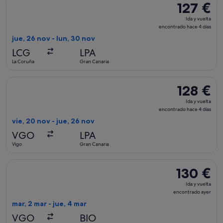
127 €
127 €
Ida
Ida y vuelta
y
encontrado hace 4 días
vuelta,
jue, 26 nov - lun, 30 nov
encontrado
LCG
LPA
hace
La Coruña
Gran Canaria
4 días
Seleccionar vuelo de Iberia, con salida el vie, 20 nov de Vig
128 €
128 €
Ida
Ida y vuelta
y
encontrado hace 4 días
vuelta,
vie, 20 nov - jue, 26 nov
encontrado
VGO
LPA
hace
Vigo
Gran Canaria
4 días
Seleccionar vuelo de Iberia, con salida el mar, 2 mar de Vigo
130 €
130 €
Ida
Ida y vuelta
y
encontrado ayer
vuelta,
mar, 2 mar - jue, 4 mar
encontrado
VGO
BIO
ayer