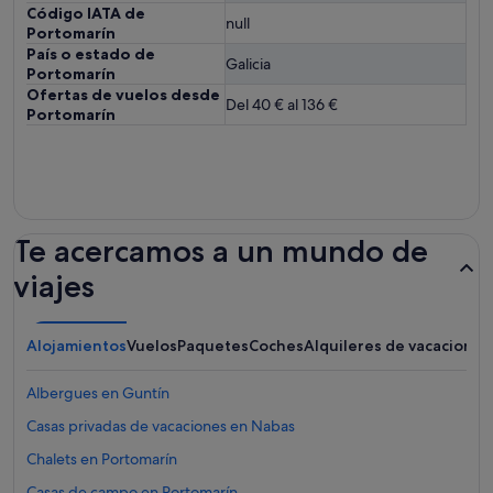
Código IATA de
null
Portomarín
País o estado de
Galicia
Portomarín
Ofertas de vuelos desde
Del 40 € al 136 €
Portomarín
Te acercamos a un mundo de
viajes
Alojamientos
Vuelos
Paquetes
Coches
Alquileres de vacaciones
Albergues en Guntín
Casas privadas de vacaciones en Nabas
Chalets en Portomarín
Casas de campo en Portomarín