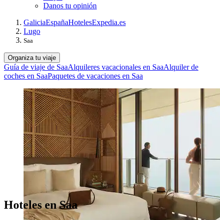
Danos tu opinión
Galicia
España
Hoteles
Expedia.es
Lugo
Saa
Organiza tu viaje
Guía de viaje de Saa
Alquileres vacacionales en Saa
Alquiler de
coches en Saa
Paquetes de vacaciones en Saa
Hoteles en Saa