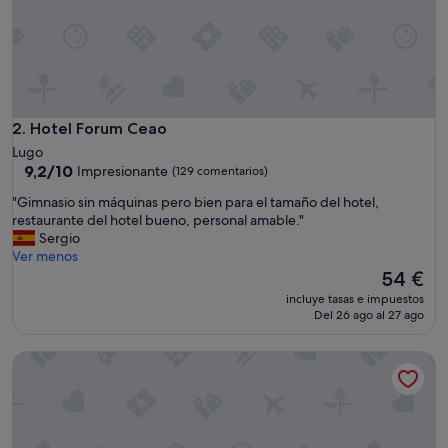
l
e
s
P
r
e
i
Hotel Forum Ceao
2. Hotel Forum Ceao
s
Lugo
-
9.2
9,2/10
Impresionante
(129 comentarios)
L
sobre
e
"
"Gimnasio sin máquinas pero bien para el tamaño del hotel,
10,
i
G
restaurante del hotel bueno, personal amable."
Impresionante,
s
i
Sergio
(129 comentarios)
t
m
Ver menos
u
n
El
54 €
n
a
precio
incluye tasas e impuestos
g
s
actual
Del 26 ago al 27 ago
s
i
es
v
o
de
Hotel Sercotel EsteOeste
e
s
54 €
r
i
h
n
ä
m
l
á