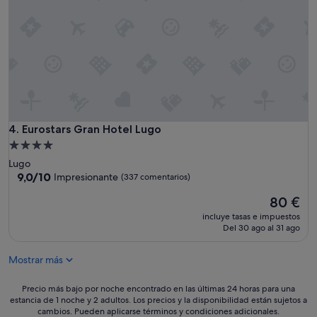
e
o
s
z
d
a
u
e
l
r
l
v
S
h
o
t
o
q
a
t
u
d
e
e
t
l
e
m
,
l
Eurostars Gran Hotel Lugo
4. Eurostars Gran Hotel Lugo
a
r
a
u
e
Alojamiento
s
e
s
de
Lugo
c
r
t
4.0 estrellas
9.0
9,0/10
Impresionante
(337 comentarios)
e
.
a
sobre
n
K
u
El
80 €
10,
s
o
r
precio
Impresionante,
o
incluye tasas e impuestos
s
a
actual
(337 comentarios)
Del 30 ago al 31 ago
r
t
n
es
e
e
t
de
s
n
e
Mostrar más
80 €
m
l
d
u
o
e
Precio
Precio más bajo por noche encontrado en las últimas 24 horas para una
y
s
l
estancia de 1 noche y 2 adultos. Los precios y la disponibilidad están sujetos a
más
l
e
h
cambios. Pueden aplicarse términos y condiciones adicionales.
bajo