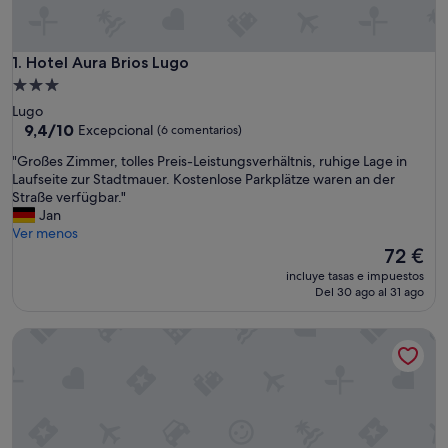
Hotel Aura Brios Lugo
1. Hotel Aura Brios Lugo
Alojamiento
de
Lugo
3.0 estrellas
9.4
9,4/10
Excepcional
(6 comentarios)
sobre
"
"Großes Zimmer, tolles Preis-Leistungsverhältnis, ruhige Lage in
10,
G
Laufseite zur Stadtmauer. Kostenlose Parkplätze waren an der
Excepcional,
r
Straße verfügbar."
(6 comentarios)
o
Jan
ß
Ver menos
e
El
72 €
s
precio
incluye tasas e impuestos
Z
actual
Del 30 ago al 31 ago
i
es
m
de
Hotel Forum Ceao
m
72 €
e
r
,
t
o
l