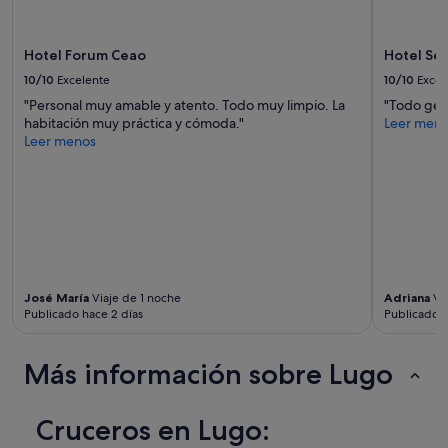
e
"
términos
v
y
e
condiciones
Hotel Forum Ceao
Hotel Se
r
adicionales.
f
10/10
Excelente
10/10
Excel
ü
"Personal muy amable y atento. Todo muy limpio. La
"Todo geni
g
habitación muy práctica y cómoda."
Leer men
b
Leer menos
a
r
.
"
José María
Viaje de 1 noche
Adriana
Via
Publicado hace 2 días
Publicado h
Más información sobre Lugo
Cruceros en Lugo: