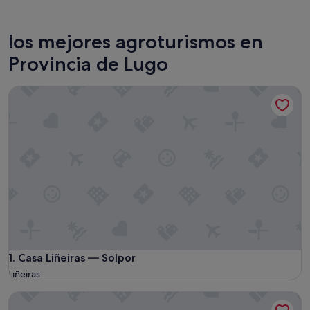
Sarria
Lugo
los mejores agroturismos en
Provincia de Lugo
Casa Liñeiras — Solpor
Casa Liñeiras — Solpor
1. Casa Liñeiras — Solpor
Liñeiras
Casa Liñeiras - Amencer