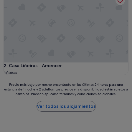
Casa Liñeiras - Amencer
2. Casa Liñeiras - Amencer
Liñeiras
Precio
Precio más bajo por noche encontrado en las últimas 24 horas para una
estancia de 1 noche y 2 adultos. Los precios y la disponibilidad están sujetos a
más
cambios. Pueden aplicarse términos y condiciones adicionales.
bajo
por
noche
Ver todos los alojamientos
encontrado
en
las
últimas