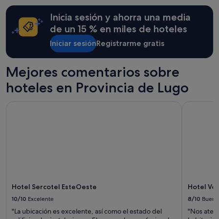
24 horas
para
Inicia sesión y ahorra una media
una
estancia
de un 15 % en miles de hoteles
de
Iniciar sesión
Registrarme gratis
1 noche
y
2 adultos.
Mejores comentarios sobre
Los
precios
hoteles en Provincia de Lugo
y
la
Hotel Sercotel EsteOeste
Hotel Voa
disponibilidad
están
sujetos
a
cambios.
Pueden
aplicarse
términos
y
condiciones
Hotel Sercotel EsteOeste
Hotel Vo
adicionales.
10/10
Excelente
8/10
Bueno
"La ubicación es excelente, así como el estado del
"Nos atend