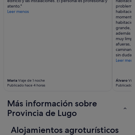
edificio y las instalaciones. El personal es profesional y
habitació
atento."
problema c
Leer menos
habitación
momento. 
habitación
grande, p
además de
muy limpio
afueras, e
caminand
sin duda"
Leer men
Maria
Viaje de 1 noche
Álvaro
Viaj
Publicado hace 4 horas
Publicado h
Más información sobre
Provincia de Lugo
Alojamientos agroturísticos