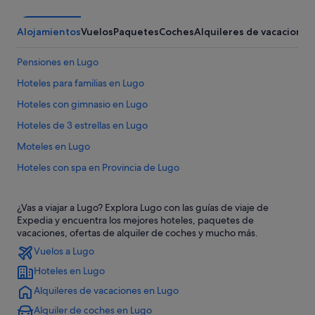
Alojamientos
Vuelos
Paquetes
Coches
Alquileres de vacaciones
Pensiones en Lugo
Hoteles para familias en Lugo
Hoteles con gimnasio en Lugo
Hoteles de 3 estrellas en Lugo
Moteles en Lugo
Hoteles con spa en Provincia de Lugo
Apartamentos en Lugo
¿Vas a viajar a Lugo? Explora Lugo con las guías de viaje de
Hoteles cerca de Termas romanas de Lugo
Expedia y encuentra los mejores hoteles, paquetes de
B&B en Lugo
vacaciones, ofertas de alquiler de coches y mucho más.
Vuelos a Lugo
Albergues en Provincia de Lugo
Hoteles en Lugo
Hoteles cerca de Catedral de Lugo
Alquileres de vacaciones en Lugo
Casas barco en Lugo
Alquiler de coches en Lugo