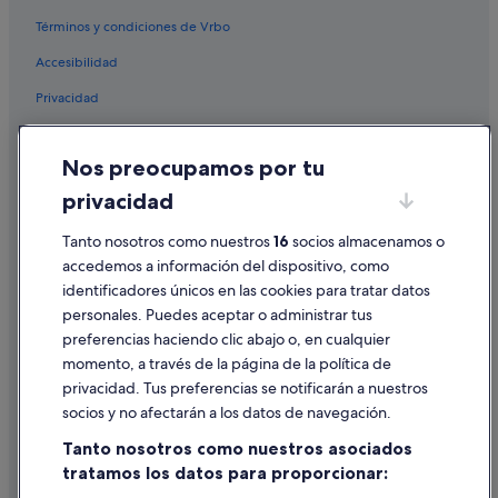
Hoteles boutique en Provincia de Lugo
Términos y condiciones de Vrbo
Cruceros en Lugo
Accesibilidad
Casas de huéspedes en Provincia de Lugo
Privacidad
Hoteles que aceptan mascotas en Lugo
Hoteles de 4 estrellas en Lugo
Cookies
Nos preocupamos por tu
Casas barco en Lugo
Condiciones de uso
privacidad
Hoteles cerca de Museo Casa dos Mosaicos
Información legal/contacto
Apartamentos en Provincia de Lugo
Pautas sobre el contenido y cómo denunciar contenido
Tanto nosotros como nuestros
16
socios almacenamos o
accedemos a información del dispositivo, como
Hoteles con piscina en Provincia de Lugo
identificadores únicos en las cookies para tratar datos
Ayuda
Nh Hotels en Lugo
personales. Puedes aceptar o administrar tus
Ayuda
Hoteles de lujo en Provincia de Lugo
preferencias haciendo clic abajo o, en cualquier
momento, a través de la página de la política de
Albergues en Lugo
Cancelar un vuelo
privacidad. Tus preferencias se notificarán a nuestros
Albergues en Provincia de Lugo
Cancelar una reserva de hotel o de un alquiler vacacional
socios y no afectarán a los datos de navegación.
Hoteles LGTBQIA en Lugo
Plazos de reembolso
Tanto nosotros como nuestros asociados
Casas de campo en Provincia de Lugo
tratamos los datos para proporcionar:
Utilizar un cupón de Expedia