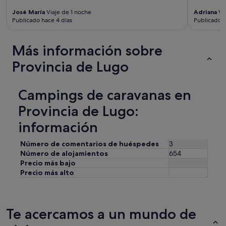
e
v
José María
Viaje de 1 noche
Adriana
Via
Publicado hace 4 días
Publicado h
o
.
B
Más información sobre
u
n
Provincia de Lugo
g
a
l
Campings de caravanas en
o
w
Provincia de Lugo:
s
n
información
u
e
Número de comentarios de huéspedes
3
v
Número de alojamientos
654
o
Precio más bajo
.
Precio más alto
"
Te acercamos a un mundo de