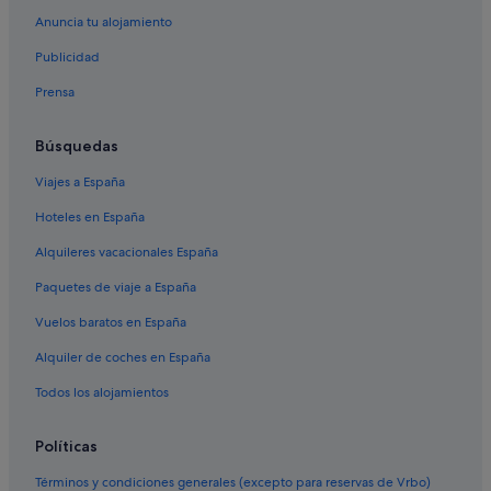
Anuncia tu alojamiento
Moteles en Lugo
Publicidad
Hoteles con restaurante en Provincia de Lugo
Prensa
Hoteles con conserje en Lugo
Hoteles con spa en Lugo
Búsquedas
B&B en Provincia de Lugo
Viajes a España
Pensiones en Lugo
Hoteles en España
Hoteles de 3 estrellas en Lugo
Alquileres vacacionales España
Complejos de pisos en Lugo
Paquetes de viaje a España
Hotusa hoteles en Lugo
Vuelos baratos en España
Hoteles con gimnasio en Provincia de Lugo
Alquiler de coches en España
Casas de campo en Lugo
Hoteles con gimnasio en Lugo
Todos los alojamientos
Hoteles históricos en Lugo
Políticas
Hoteles con todo incluido en Provincia de Lugo
Términos y condiciones generales (excepto para reservas de Vrbo)