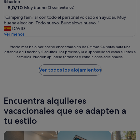
de
Ribadeo
1.0 estrella
8.0
8,0/10
Muy bueno
(3 comentarios)
sobre
"
"Camping familiar con todo el personal volcado en ayudar. Muy
10,
C
buena elección. Todo nuevo. Bungalows nuevo. "
Muy
a
DAVID
bueno,
m
Ver menos
(3 comentarios)
p
i
Precio
Precio más bajo por noche encontrado en las últimas 24 horas para una
n
estancia de 1 noche y 2 adultos. Los precios y la disponibilidad están sujetos a
más
g
cambios. Pueden aplicarse términos y condiciones adicionales.
bajo
f
por
a
noche
Ver todos los alojamientos
m
encontrado
i
en
l
las
i
últimas
a
24 horas
Encuentra alquileres
r
para
c
vacacionales que se adapten a
una
o
estancia
n
tu estilo
de
t
1 noche
o
y
Buscar apartoteles
Buscar apartamentos
Buscar caba
d
2 adultos.