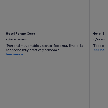
r
.
M
u
y
b
u
e
Hotel Forum Ceao
Hotel Se
n
10/10
Excelente
10/10
Excel
a
e
"Personal muy amable y atento. Todo muy limpio. La
"Todo geni
l
habitación muy práctica y cómoda."
Leer men
e
Leer menos
c
c
i
ó
n
.
T
o
d
o
n
u