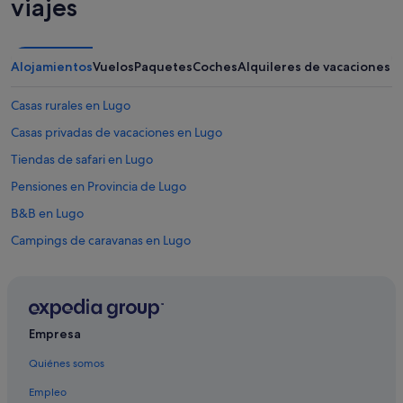
viajes
Alojamientos
Vuelos
Paquetes
Coches
Alquileres de vacaciones
Casas rurales en Lugo
Casas privadas de vacaciones en Lugo
Tiendas de safari en Lugo
Pensiones en Provincia de Lugo
B&B en Lugo
Campings de caravanas en Lugo
Casas de huéspedes en Lugo
Hoteles de 5 estrellas en Lugo
Villas en Provincia de Lugo
Empresa
Apartoteles en Provincia de Lugo
Quiénes somos
Hoteles de aventura en Lugo
Empleo
Hoteles de negocios en Provincia de Lugo