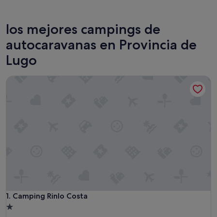
Ribadeo
Foz
los mejores campings de
autocaravanas en Provincia de
Lugo
Camping Rinlo Costa
Camping Rinlo Costa
1. Camping Rinlo Costa
Alojamiento