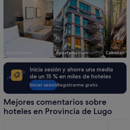
o
Los
e
precios
l
y
p
la
e
disponibilidad
r
están
s
sujetos
o
a
n
cambios.
a
Pueden
Apartoteles
Apartamentos
Cabañas
l
aplicarse
v
términos
o
y
l
Inicia sesión y ahorra una media
condiciones
c
adicionales.
de un 15 % en miles de hoteles
a
d
Iniciar sesión
Registrarme gratis
o
e
Mejores comentarios sobre
n
a
hoteles en Provincia de Lugo
y
u
d
Hotel Forum Ceao
Hotel Ser
a