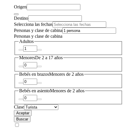
Origen
Destino
Selecciona las fechas
Personas y clase de cabina
Personas y clase de cabina
Adultos
Menores
De 2 a 17 años
Bebés en brazos
Menores de 2 años
Bebés en asiento
Menores de 2 años
Clase
Aceptar
Buscar