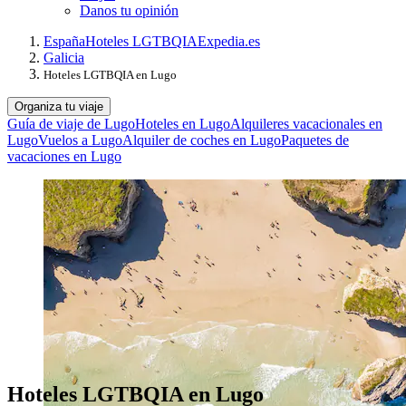
Danos tu opinión
España
Hoteles LGTBQIA
Expedia.es
Galicia
Hoteles LGTBQIA en Lugo
Organiza tu viaje
Guía de viaje de Lugo
Hoteles en Lugo
Alquileres vacacionales en
Lugo
Vuelos a Lugo
Alquiler de coches en Lugo
Paquetes de
vacaciones en Lugo
Hoteles LGTBQIA en Lugo