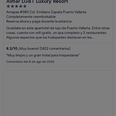
Almar LGBT Luxury Resort
5
out
Amapas #380 Col. Emiliano Zapata Puerto Vallarta
Completamente reembolsable
of
Reserva ahora y paga durante la estancia
5
Quédate en este apartotel de lujo de Puerto Vallarta. Entre otras
cosas, cuenta con wifi gratis, un spa completo y 2 restaurantes.
Algunos aspectos que los huéspedes destacan en los
comentarios son la amabilidad del personal y la limpieza de sus
habitaciones. Dos atracciones turísticas populares que se
8,2
/
10
¡Muy bueno! (1422 comentarios)
encuentran cerca son Playa de los Muertos y Malecón.
"Muy limpio y un gran hotel para hospedarse"
Comentario del 8 de ago de 2026
Se abre en una ventana nueva
Blue Chairs Beachfront Resort Puerto Vallarta Mexico - Adul