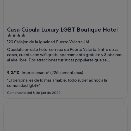
Casa Cúpula Luxury LGBT Boutique Hotel
4
out
129 Callejon de la Igualdad Puerto Vallarta JAL
of
Quédate en este hotel con spa de Puerto Vallarta. Entre otras
5
cosas, cuenta con wifi gratis, aparcamiento gratuito y 3 piscinas
al aire libre. Dos atracciones turísticas populares que se
encuentran cerca son Malecón y Playa de los Muertos.
9,2
/
10
¡Impresionante! (226 comentarios)
"El personal es de lo mas amable, todo super adhoc a la
comunidad lgbt+"
Comentario del 8 de jun de 2026
Se abre en una ventana nueva
Upper Deck Hotel and Bar - Adults Only