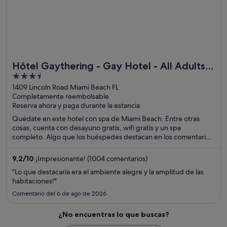
Hôtel Gaythering - Gay Hotel - All Adults
3.5
Welcome
out
1409 Lincoln Road Miami Beach FL
Completamente reembolsable
of
Reserva ahora y paga durante la estancia
5
Quédate en este hotel con spa de Miami Beach. Entre otras
cosas, cuenta con desayuno gratis, wifi gratis y un spa
completo. Algo que los huéspedes destacan en los comentarios
es la amabilidad del personal. Dos atracciones turísticas
populares que se encuentran cerca son Lincoln Road Mall y
9,2
/
10
¡Impresionante! (1004 comentarios)
Zona comercial de Collins Avenue.
"Lo que destacaría era el ambiente alegre y la amplitud de las
habitaciones!"
Comentario del 6 de ago de 2026
¿No encuentras lo que buscas?