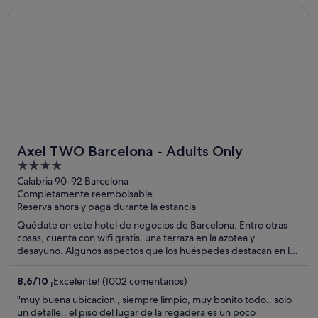
Se abre en una ventana nueva
Axel TWO Barcelona - Adults Only
Axel TWO Barcelona - Adults Only
4
out
Calabria 90-92 Barcelona
Completamente reembolsable
of
Reserva ahora y paga durante la estancia
5
Quédate en este hotel de negocios de Barcelona. Entre otras
cosas, cuenta con wifi gratis, una terraza en la azotea y
desayuno. Algunos aspectos que los huéspedes destacan en los
comentarios son la amabilidad del personal y la limpieza de sus
habitaciones. Dos atracciones turísticas populares que se
8,6
/
10
¡Excelente! (1002 comentarios)
encuentran cerca son La Rambla y Plaza de Catalunya.
"muy buena ubicacion , siempre limpio, muy bonito todo.. solo
un detalle.. el piso del lugar de la regadera es un poco