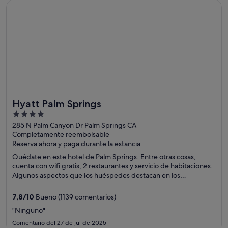
Se abre en una ventana nueva
Hyatt Palm Springs
Hyatt Palm Springs
4
out
285 N Palm Canyon Dr Palm Springs CA
Completamente reembolsable
of
Reserva ahora y paga durante la estancia
5
Quédate en este hotel de Palm Springs. Entre otras cosas,
cuenta con wifi gratis, 2 restaurantes y servicio de habitaciones.
Algunos aspectos que los huéspedes destacan en los
comentarios son la amabilidad del personal y la limpieza de sus
habitaciones. Dos atracciones turísticas populares que se
7,8
/
10
Bueno (1139 comentarios)
encuentran cerca son Teleférico de Palm Springs y Palm Springs
"Ninguno"
Convention Center.
Comentario del 27 de jul de 2025