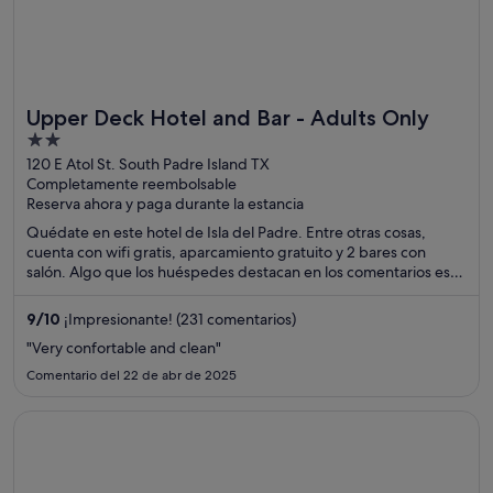
Upper Deck Hotel and Bar - Adults Only
2
out
120 E Atol St. South Padre Island TX
Completamente reembolsable
of
Reserva ahora y paga durante la estancia
5
Quédate en este hotel de Isla del Padre. Entre otras cosas,
cuenta con wifi gratis, aparcamiento gratuito y 2 bares con
salón. Algo que los huéspedes destacan en los comentarios es la
amabilidad del personal. Dos atracciones turísticas populares
que se encuentran cerca son Playa de South Padre Island y
9
/
10
¡Impresionante! (231 comentarios)
Gravity Park.
"Very confortable and clean"
Comentario del 22 de abr de 2025
Se abre en una ventana nueva
Hôtel Gaythering - Gay Hotel - All Adults Welcome