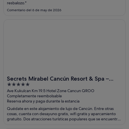
resbalozo."
Comentario del 6 de may de 2026
Se abre en una ventana nueva
Secrets Mirabel Cancún Resort & Spa – Adults Only – All In
Secrets Mirabel Cancún Resort & Spa –
5
Adults Only – All Inclusive. New Spa now
out
Ave Kukulcan Km 19.5 Hotel Zone Cancun QROO
open!
Completamente reembolsable
of
Reserva ahora y paga durante la estancia
5
Quédate en este alojamiento de lujo de Cancún. Entre otras
cosas, cuenta con desayuno gratis, wifi gratis y aparcamiento
gratuito. Dos atracciones turísticas populares que se encuentran
cerca son Playa Delfines y Plaza la Isla.