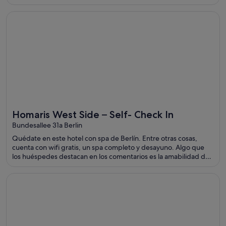
Se abre en una ventana nueva
Homaris West Side – Self- Check In
Homaris West Side – Self- Check In
Bundesallee 31a Berlin
Quédate en este hotel con spa de Berlín. Entre otras cosas,
cuenta con wifi gratis, un spa completo y desayuno. Algo que
los huéspedes destacan en los comentarios es la amabilidad del
personal. Dos atracciones turísticas populares que se
encuentran cerca son Avenida Kurfürstendamm y Potsdamer
Se abre en una ventana nueva
Casa Cúpula Luxury LGBT Boutique Hotel
Platz.