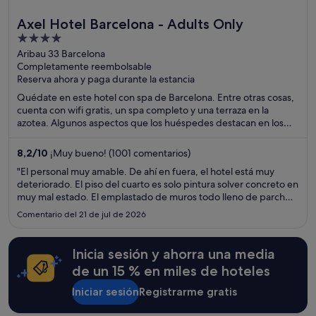
Axel Hotel Barcelona - Adults Only
4
out
Aribau 33 Barcelona
Completamente reembolsable
of
Reserva ahora y paga durante la estancia
5
Quédate en este hotel con spa de Barcelona. Entre otras cosas,
cuenta con wifi gratis, un spa completo y una terraza en la
azotea. Algunos aspectos que los huéspedes destacan en los
comentarios son el bar y la amabilidad del personal. Dos
atracciones turísticas populares que se encuentran cerca son
8,2
/
10
¡Muy bueno! (1001 comentarios)
Casa Batlló y Paseo de Gracia.
"El personal muy amable. De ahí en fuera, el hotel está muy
deteriorado. El piso del cuarto es solo pintura solver concreto en
muy mal estado. El emplastado de muros todo lleno de parches
sin lijar ni pintar. El olor del edificio y de los cuartos es similar al
Comentario del 21 de jul de 2026
de una alberca interior, terrible. Los ..."
Inicia sesión y ahorra una media
de un 15 % en miles de hoteles
Iniciar sesión
Registrarme gratis