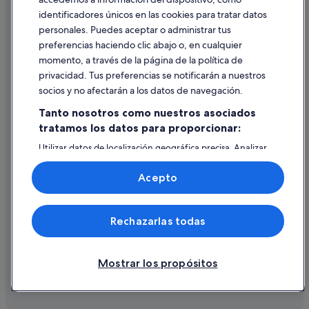
identificadores únicos en las cookies para tratar datos
Ayuda
personales. Puedes aceptar o administrar tus
Ayuda
preferencias haciendo clic abajo o, en cualquier
momento, a través de la página de la política de
Cancelar un vuelo
privacidad. Tus preferencias se notificarán a nuestros
Cancelar una reserva de hotel o de un alquiler vacacional
socios y no afectarán a los datos de navegación.
Plazos de reembolso
Tanto nosotros como nuestros asociados
tratamos los datos para proporcionar:
Utilizar un cupón de Expedia
Utilizar datos de localización geográfica precisa. Analizar
Documentos para viajes internacionales
activamente las características del dispositivo para su
identificación. Almacenar la información en un dispositivo
Acepto
y/o acceder a ella. Publicidad y contenido personalizados,
medición de publicidad y contenido, investigación de
audiencia y desarrollo de servicios.
© 2026 Expedia, Inc., una empresa de Expedia Group. Todos los
Rechazarlas todas
Lista de asociados (proveedores)
derechos reservados. Expedia y el logotipo de Expedia son marcas
comerciales o marcas comerciales registradas de Expedia, Inc.
Vacationspot, S.L., Agencia de Viajes, I-AV-0000631.3.
Mostrar los propósitos