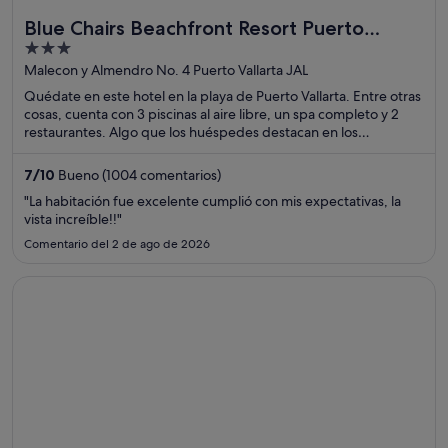
Blue Chairs Beachfront Resort Puerto
3
Vallarta Mexico - Adults Only
out
Malecon y Almendro No. 4 Puerto Vallarta JAL
of
Quédate en este hotel en la playa de Puerto Vallarta. Entre otras
5
cosas, cuenta con 3 piscinas al aire libre, un spa completo y 2
restaurantes. Algo que los huéspedes destacan en los
comentarios es la amabilidad del personal. Dos atracciones
turísticas populares que se encuentran cerca son Playa de los
7
/
10
Bueno (1004 comentarios)
Muertos y Malecón.
"La habitación fue excelente cumplió con mis expectativas, la
vista increíble!!"
Comentario del 2 de ago de 2026
Se abre en una ventana nueva
Axel Hotel Barcelona - Adults Only