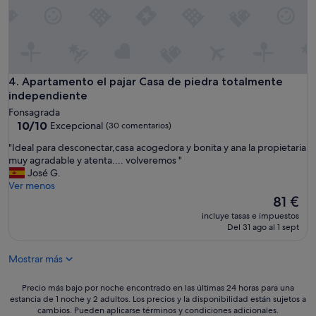
i
a
,
u
n
e
n
Apartamento el pajar Casa de piedra totalmente independi
4. Apartamento el pajar Casa de piedra totalmente
c
independiente
a
Fonsagrada
n
10.0
10/10
Excepcional
(30 comentarios)
t
sobre
o
"
"Ideal para desconectar,casa acogedora y bonita y ana la propietaria
10,
y
I
muy agradable y atenta.... volveremos "
Excepcional,
m
d
José G.
(30 comentarios)
u
e
Ver menos
y
a
El
81 €
a
l
precio
incluye tasas e impuestos
t
p
actual
Del 31 ago al 1 sept
e
a
es
n
r
de
t
Mostrar más
a
81 €
a
d
,
e
Precio
Precio más bajo por noche encontrado en las últimas 24 horas para una
l
s
estancia de 1 noche y 2 adultos. Los precios y la disponibilidad están sujetos a
más
a
cambios. Pueden aplicarse términos y condiciones adicionales.
c
bajo