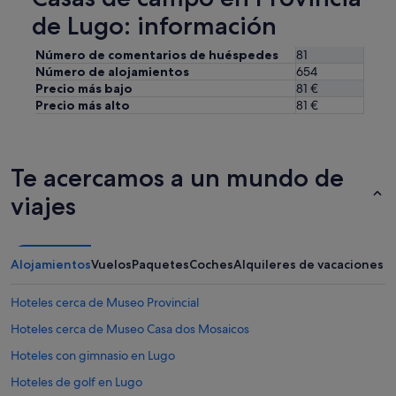
o
m
de Lugo: información
.
o
"
s
Número de comentarios de huéspedes
81
"
Número de alojamientos
654
Precio más bajo
81 €
Precio más alto
81 €
Te acercamos a un mundo de
viajes
Alojamientos
Vuelos
Paquetes
Coches
Alquileres de vacaciones
Hoteles cerca de Museo Provincial
Hoteles cerca de Museo Casa dos Mosaicos
Hoteles con gimnasio en Lugo
Hoteles de golf en Lugo