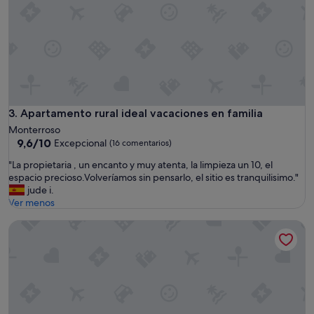
i
c
a
.
"
Apartamento rural ideal vacaciones en familia
3. Apartamento rural ideal vacaciones en familia
Monterroso
9.6
9,6/10
Excepcional
(16 comentarios)
sobre
"
"La propietaria , un encanto y muy atenta, la limpieza un 10, el
10,
L
espacio precioso.Volveríamos sin pensarlo, el sitio es tranquilisimo."
Excepcional,
a
jude i.
(16 comentarios)
p
Ver menos
r
Apartamento el pajar Casa de piedra totalmente independi
o
p
i
e
t
a
r