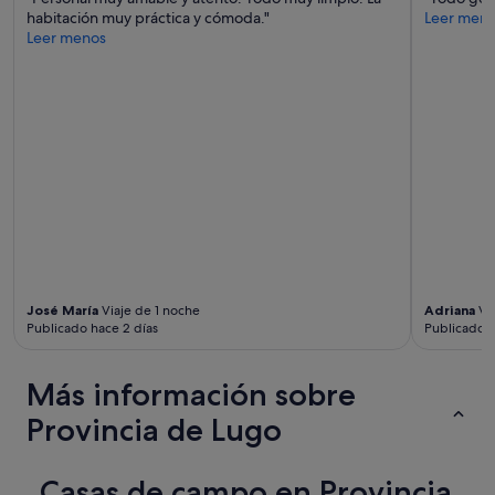
r
r
habitación muy práctica y cómoda."
Leer men
l
a
Leer menos
o
d
,
a
e
b
l
l
s
e
i
y
t
a
i
t
o
e
e
n
s
t
t
a
r
.
a
José María
Viaje de 1 noche
Adriana
Via
.
n
Publicado hace 2 días
Publicado h
.
q
.
u
v
Más información sobre
i
o
l
l
Provincia de Lugo
i
v
s
e
i
r
Casas de campo en Provincia
m
e