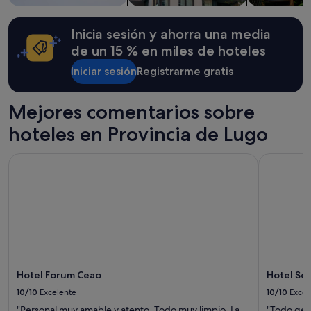
c
i
términos
i
t
y
o
Inicia sesión y ahorra una media
a
condiciones
s
y
adicionales.
de un 15 % en miles de hoteles
o
a
.
Iniciar sesión
Registrarme gratis
n
V
a
o
l
l
Mejores comentarios sobre
a
v
p
hoteles en Provincia de Lugo
e
r
r
o
í
Hotel Forum Ceao
Hotel Ser
p
a
i
m
e
o
t
s
a
s
r
i
i
n
a
p
m
e
u
Hotel Forum Ceao
Hotel Se
n
y
s
10/10
Excelente
10/10
Excel
a
a
g
"Personal muy amable y atento. Todo muy limpio. La
"Todo geni