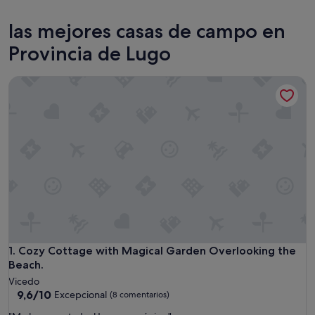
Sarria
Lugo
las mejores casas de campo en
Provincia de Lugo
Cozy Cottage with Magical Garden Overlooking the Beach.
Cozy Cottage with Magical Garden Overlooking the Beach.
1. Cozy Cottage with Magical Garden Overlooking the
Beach.
Vicedo
9.6
9,6/10
Excepcional
(8 comentarios)
sobre