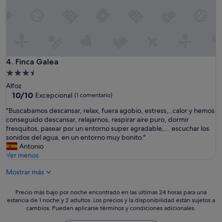
e
i
t
c
e
r
o
r
a
r
a
t
w
q
o
a
u
i
s
e
n
Finca Galea
4. Finca Galea
a
e
m
m
Alojamiento
r
e
a
de
a
Alfoz
j
z
3.5 estrellas
10.0
c
10/10
Excepcional
(1 comentario)
o
i
sobre
o
r
n
"
"Buscabamos descansar, relax, fuera agobio, estress,..calor y hemos
10,
n
a
g
B
conseguido descansar, relajarnos, respirar aire puro, dormir
Excepcional,
d
b
.
u
fresquitos, pasear por un entorno super agradable,... escuchar los
(1 comentario)
e
l
V
s
sonidos del agua, en un entorno muy bonito."
s
e
e
c
Antonio
a
u
r
a
Ver menos
y
n
y
b
u
1
f
Mostrar más
a
n
0
r
m
o
e
i
o
Precio
i
Precio más bajo por noche encontrado en las últimas 24 horas para una
n
e
s
estancia de 1 noche y 2 adultos. Los precios y la disponibilidad están sujetos a
más
n
t
n
d
cambios. Pueden aplicarse términos y condiciones adicionales.
bajo
c
o
d
e
por
l
d