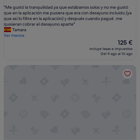
sobre
"
"Me gustó la tranquilidad,ya que estábamos solos y no me gustó
10,
M
que en la aplicación me pusiera que era con desayuno incluido,(ya
Excepcional,
e
que así lo filtre en la aplicación) y después cuando pagué ,me
(26 comentarios)
g
quisieran cobrar el desayuno aparte"
u
Tamara
s
Ver menos
t
El
125 €
ó
precio
incluye tasas e impuestos
l
actual
Del 9 ago al 10 ago
a
es
t
de
O Forno de Catuxa
r
125 €
a
n
q
u
i
l
i
d
a
d
,
y