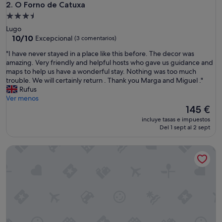
a
O Forno de Catuxa
2. O Forno de Catuxa
q
Alojamiento
u
de
Lugo
e
3.5 estrellas
10.0
10/10
Excepcional
(3 comentarios)
e
sobre
s
"
"I have never stayed in a place like this before. The decor was
10,
t
I
amazing. Very friendly and helpful hosts who gave us guidance and
Excepcional,
á
h
maps to help us have a wonderful stay. Nothing was too much
(3 comentarios)
b
a
trouble. We will certainly return . Thank you Marga and Miguel ."
a
v
Rufus
m
e
Ver menos
o
n
El
145 €
s
e
precio
s
incluye tasas e impuestos
v
actual
Del 1 sept al 2 sept
o
e
es
l
r
de
o
Lar de Donas
s
145 €
s
t
y
a
n
y
o
e
m
d
e
i
g
n
u