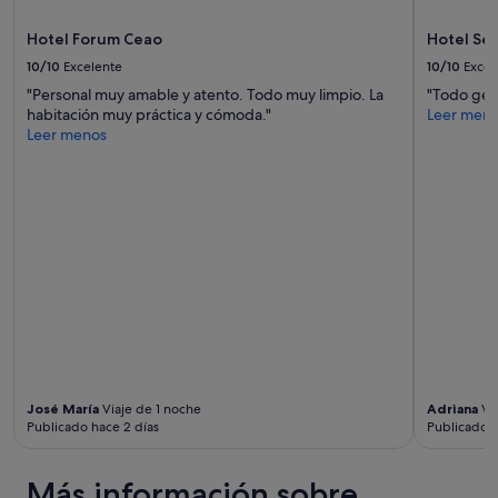
s
,
y
a
g
e
condiciones
a
Hotel Forum Ceao
Hotel Se
u
s
adicionales.
p
i
10/10
Excelente
10/10
Excel
t
l
d
r
"Personal muy amable y atento. Todo muy limpio. La
"Todo geni
i
a
e
habitación muy práctica y cómoda."
Leer men
c
n
s
Leer menos
a
c
s
c
e
,
i
a
.
ó
n
.
n
d
c
)
m
a
y
a
l
d
p
o
e
s
r
s
t
y
p
o
h
u
h
e
é
e
m
s
l
José María
Viaje de 1 noche
Adriana
Via
o
c
p
Publicado hace 2 días
Publicado h
s
u
u
c
a
s
o
n
Más información sobre
h
n
d