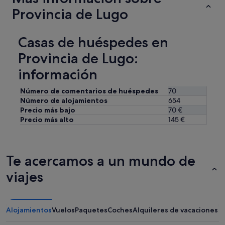
a
s
o
Provincia de Lugo
v
e
p
e
g
a
a
u
g
Casas de huéspedes en
w
i
u
o
d
é
Provincia de Lugo:
n
o
,
d
d
información
m
e
e
e
r
s
q
Número de comentarios de huéspedes
70
f
c
u
Número de alojamientos
654
u
a
i
Precio más bajo
70 €
l
n
s
Precio más alto
145 €
s
s
i
t
a
e
a
r
r
y
,
a
Te acercamos a un mundo de
.
r
n
N
e
c
viajes
o
l
o
t
a
b
h
j
r
i
a
a
Alojamientos
Vuelos
Paquetes
Coches
Alquileres de vacaciones
n
r
r
g
n