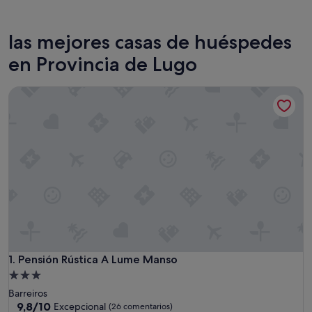
Sarria
Lugo
las mejores casas de huéspedes
en Provincia de Lugo
Pensión Rústica A Lume Manso
Pensión Rústica A Lume Manso
1. Pensión Rústica A Lume Manso
Alojamiento
de
Barreiros
3.0 estrellas
9.8
9,8/10
Excepcional
(26 comentarios)