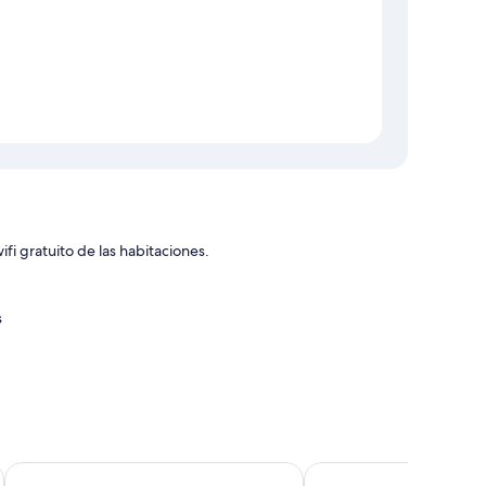
fi gratuito de las habitaciones.
s
incluyen espacios para trabajar con ordenador portátil,
 de oficina.
Hotel Voar
Hospedaxe Carragal
bitaciones incluyen los siguientes: