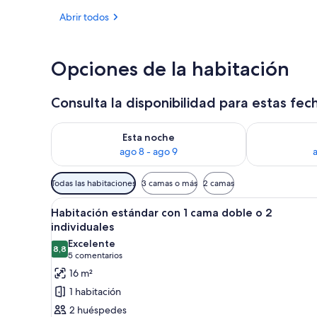
Abrir todos
Smart TV de 6
Opciones de la habitación
Consulta la disponibilidad para estas fec
Consulta la disponibilidad para esta noche, ago 8 - 
Consulta la d
Esta noche
ago 8 - ago 9
Filtros
Todas las habitaciones
3 camas o más
2 camas
disponibles
Abrir
Una cama doble con cabecera g
para
7
Habitación estándar con 1 cama doble o 2
todas
las
individuales
las
habitaciones
Excelente
8,8
fotos
8,8 de 10
(5 comentarios)
5 comentarios
de
16 m²
Habitación
1 habitación
estándar
2 huéspedes