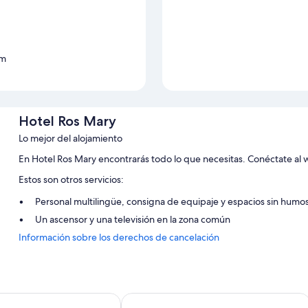
km
Hotel Ros Mary
Lo mejor del alojamiento
En Hotel Ros Mary encontrarás todo lo que necesitas. Conéctate al wi
Estos son otros servicios:
Personal multilingüe, consigna de equipaje y espacios sin humo
Un ascensor y una televisión en la zona común
Información sobre los derechos de cancelación
Características de la habitación
Todas las habitaciones en Hotel Ros Mary tienen características que 
además de algunas comodidades adicionales, como wifi gratis y sillas
ibadeo
Hotel Playa de las Catedrales
Además, otros de los servicios de los que disfrutarás en todas las ha