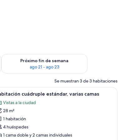
in de semana, ago 14 - ago 16
Consulta la disponibilidad para el próximo fin de semana, ago
Próximo fin de semana
ago 21 - ago 23
Se muestran 3 de 3 habitaciones
uelo de madera, una mesita pequeña y un televisor montado en la pared.
brir
Un dormitorio con una cama grande, un vesti
4
bitación cuádruple estándar, varias camas
odas
Vistas a la ciudad
s
28 m²
otos
e
1 habitación
abitación
4 huéspedes
uádruple
1 cama doble y 2 camas individuales