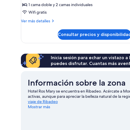
con
1 cama doble y 2 camas individuales
1
Wifi gratis
cama
doble
Más
Ver más detalles
detalles
o
de
2
Consultar precios y disponibilida
Habitación
individuales
estándar
con
1
cama
Inicia sesión para echar un vistazo a
doble
puedes disfrutar. Cuantas más aven
o
2
individuales
Información sobre la zona
Hotel Ros Mary se encuentra en Ribadeo. Acércate a Mo
activas, aunque para apreciar la belleza natural de la reg
viaje de Ribadeo
Mostrar más