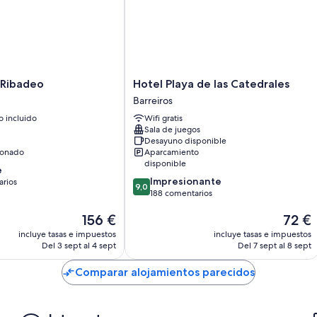
Calefacción y ventiladores
Baños con duchas y artículos de higiene personal gratuitos
Televisiones inteligentes de 60 cm con canales por satélite
Armarios o roperos, cunas gratuitas y servicio de limpieza limita
Hotel
 Ribadeo
Hotel Playa de las Catedrales
Playa
Barreiros
de
 incluido
Wifi gratis
las
Sala de juegos
Catedrales
Desayuno disponible
Barreiros
ionado
Aparcamiento
disponible
e
9.0
Impresionante
arios
9,0
sobre
188 comentarios
10,
El
El
156 €
72 €
Impresionante,
os
precio
precio
188 comentarios
incluye tasas e impuestos
incluye tasas e impuestos
actual
actual
Del 3 sept al 4 sept
Del 7 sept al 8 sept
es
es
de
de
Comparar alojamientos parecidos
156 €
72 €