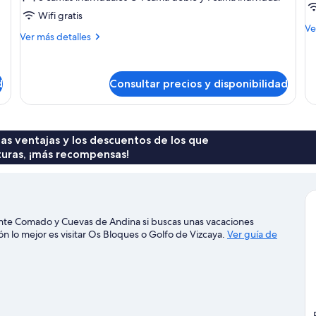
estándar
e
Wifi gratis
v
M
Ve
c
Más
Ver más detalles
de
detalles
de
de
Ha
Habitación
cu
d
Consultar precios y disponibilidad
triple
es
estándar
va
ca
 las ventajas y los descuentos de los que
turas, ¡más recompensas!
nte Comado y Cuevas de Andina si buscas unas vacaciones
ión lo mejor es visitar Os Bloques o Golfo de Vizcaya.
Ver guía de