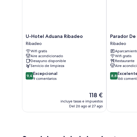
U-
Parador
U-Hotel Aduana Ribadeo
Parador De
Hotel
De
Ribadeo
Ribadeo
Aduana
Ribadeo
Wifi gratis
Aparcamiento
Ribadeo
Ribadeo
Aire acondicionado
Wifi gratis
Ribadeo
Desayuno disponible
Restaurante
Servicio de limpieza
Aire acondic
9.4
8.8
Excepcional
Excelent
9,4
8,8
sobre
sobre
9 comentarios
166 coment
10,
10,
Excepcional,
Excelente,
El
118 €
9 comentarios
166 comentari
precio
incluye tasas e impuestos
actual
Del 26 ago al 27 ago
es
de
118 €