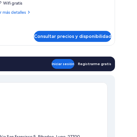
stándar,
Wifi gratis
arias
ás
r más detalles
amas
talles
bitación
ádruple
Consultar precios y disponibilidad
tándar,
rias
mas
Iniciar sesión
Registrarme gratis
Rúa San Francisco 5, Ribadeo, Lugo, 27700