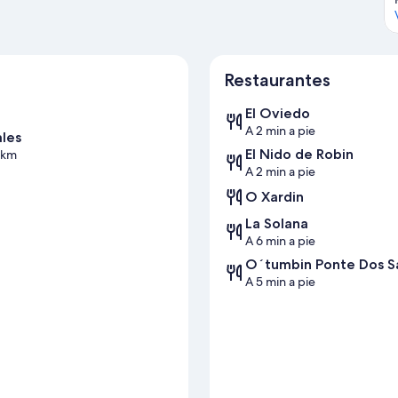
Restaurantes
El Oviedo
A 2 min a pie
ales
El Nido de Robin
 km
A 2 min a pie
O Xardin
La Solana
A 6 min a pie
O´tumbin Ponte Dos S
A 5 min a pie