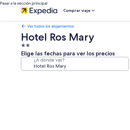
Pasar a la sección principal
Comprar viaje
Ver todos los alojamientos
Hotel Ros Mary
Alojamiento
de
Elige las fechas para ver los precios
2.0 estrellas
¿A dónde vas?
Galería
de
imágenes
de
Hotel
Ros
Mary