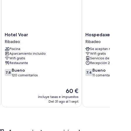
do
Hotel
Hospedaxe
Hotel Voar
Hospedaxe Carragal
Voar
Carragal
Ribadeo
Ribadeo
Ribadeo
Ribadeo
Piscina
Se aceptan mascotas
Aparcamiento incluido
Wifi gratis
Wifi gratis
Servicios de lavandería
Restaurante
Recepción 24 horas
7.8
7.4
Bueno
Bueno
7,8
7,4
sobre
sobre
120 comentarios
11 comentarios
10,
10,
Bueno,
Bueno,
El
60 €
120 comentarios
11 comentarios
precio
incluye tasas e impuestos
incluye
actual
Del 31 ago al 1 sept
De
es
de
60 €