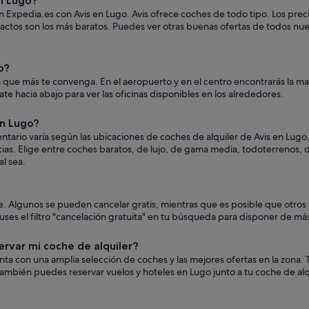
n Lugo?
n Expedia.es con Avis en Lugo. Avis ofrece coches de todo tipo. Los precio
actos son los más baratos. Puedes ver otras buenas ofertas de todos nue
o?
a que más te convenga. En el aeropuerto y en el centro encontrarás la may
zate hacia abajo para ver las oficinas disponibles en los alrededores.
en Lugo?
ntario varía según las ubicaciones de coches de alquiler de Avis en Lugo
ncias. Elige entre coches baratos, de lujo, de gama media, todoterrenos
al sea.
oche. Algunos se pueden cancelar gratis, mientras que es posible que ot
es el filtro "cancelación gratuita" en tu búsqueda para disponer de más 
ervar mi coche de alquiler?
uenta con una amplia selección de coches y las mejores ofertas en la zon
ambién puedes reservar vuelos y hoteles en Lugo junto a tu coche de alq