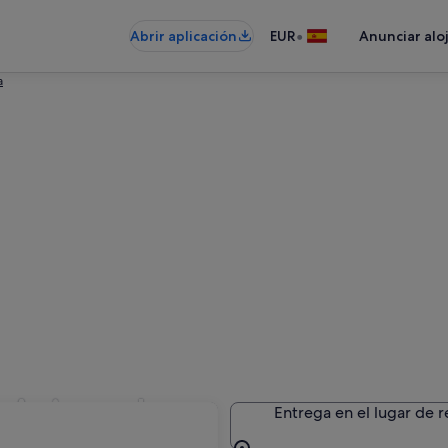
•
Abrir aplicación
EUR
Anunciar alo
a
 Avis en Lugo
Entrega en el lugar de 