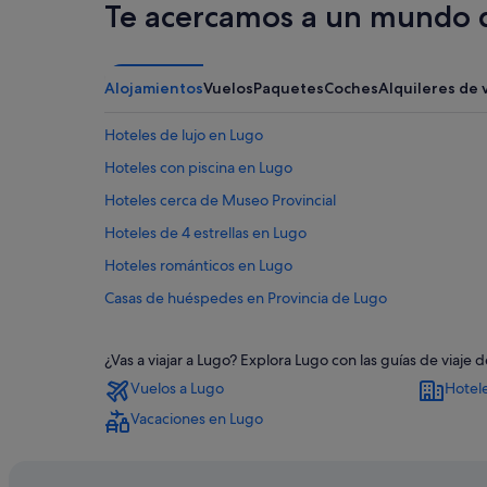
Te acercamos a un mundo d
Alojamientos
Vuelos
Paquetes
Coches
Alquileres de 
Hoteles de lujo en Lugo
Hoteles con piscina en Lugo
Hoteles cerca de Museo Provincial
Hoteles de 4 estrellas en Lugo
Hoteles románticos en Lugo
Casas de huéspedes en Provincia de Lugo
Hoteles para familias en Lugo
¿Vas a viajar a Lugo? Explora Lugo con las guías de viaj
Tiendas de safari en Lugo
Vuelos a Lugo
Hotel
Hoteles para ir de compras en Lugo
Vacaciones en Lugo
Villas en Provincia de Lugo
B&B en Lugo