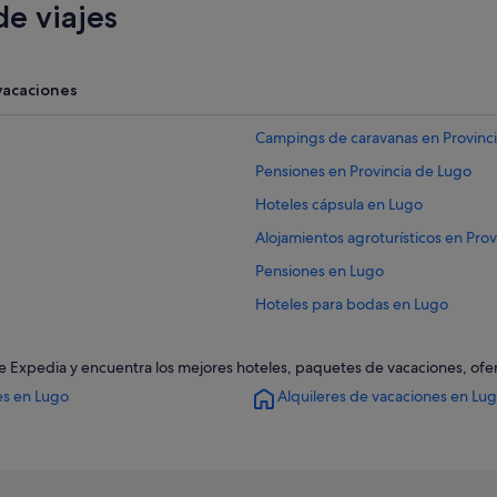
e viajes
vacaciones
Campings de caravanas en Provinc
Pensiones en Provincia de Lugo
Hoteles cápsula en Lugo
Alojamientos agroturísticos en Pro
Pensiones en Lugo
Hoteles para bodas en Lugo
Hoteles LGTBQIA en Lugo
e de Expedia y encuentra los mejores hoteles, paquetes de vacaciones, of
Hoteles cerca de Catedral de Lugo
es en Lugo
Alquileres de vacaciones en Lu
Hoteles de aventura en Provincia 
Hoteles de aventura en Lugo
Hoteles con gimnasio en Lugo