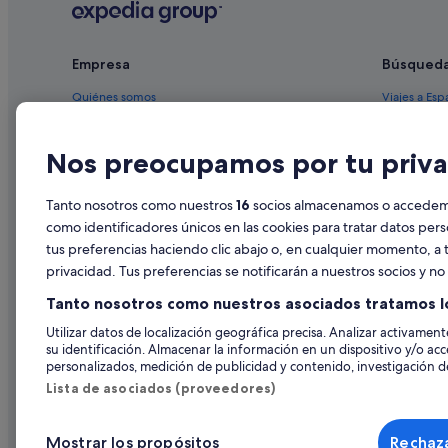
Hoteles de 3 estrellas en Lugo
Nh Hotels en Lugo
Empresa
Búsqued
Apartamentos en Provincia de Lugo
Casas de campo en Lugo
Quiénes somos
Viajes a Esp
Casas rurales en Provincia de Lugo
Empleo
Hoteles en 
Nos preocupamos por tu priva
Hoteles baratos en Lugo
Anuncia tu alojamiento
Alquileres 
Casas barco en Lugo
Publicidad
Paquetes de
Tanto nosotros como nuestros
16
socios almacenamos o accedemos
Casas privadas de vacaciones en Lugo
Prensa
Vuelos bara
como identificadores únicos en las cookies para tratar datos per
Hoteles cerca de Museo Domus del Mitreo
tus preferencias haciendo clic abajo o, en cualquier momento, a t
Alquiler de
privacidad. Tus preferencias se notificarán a nuestros socios y n
Hoteles históricos en Lugo
Todos los a
Tanto nosotros como nuestros asociados tratamos l
Hoteles cerca de Plaza Mayor
Utilizar datos de localización geográfica precisa. Analizar activamente
Hoteles en la playa en Lugo
su identificación. Almacenar la información en un dispositivo y/o acc
Hoteles de golf en Lugo
personalizados, medición de publicidad y contenido, investigación de
Lista de asociados (proveedores)
Hoteles con restaurante en Lugo
Hotusa hoteles en Lugo
Mostrar los propósitos
Rechaza
© 2026 Expedia, Inc., una empresa de Expedia Group. Todos los derec