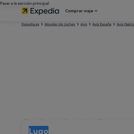
Pasar a la sección principal
Comprar viaje
Expedia.es
Alquiler de coches
Avis
Avis España
Avis Galici
Coches de alquiler con
Recogida
Recogida
Lugo