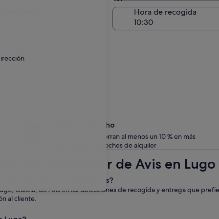
Entrega en el lugar de 
a de entrega
Hora de recogida
go
 un recargo.
irección
Date un capricho
Los miembros ahorran al menos un 10 % en más
de un millón de coches de alquiler
coches de alquiler de Avis en Lugo
de Avis en Lugo con Expedia.es?
ugo, Galicia, de Avis en las ubicaciones de recogida y entrega que prefi
n al cliente.