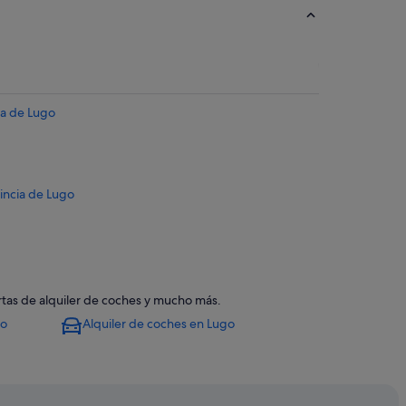
ia de Lugo
vincia de Lugo
ertas de alquiler de coches y mucho más.
go
Alquiler de coches en Lugo
de Lugo