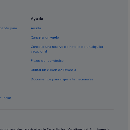
ugo
Ayuda
xcepto para
Ayuda
Cancelar un vuelo
Cancelar una reserva de hotel o de un alquiler
vacacional
Plazos de reembolso
e Lugo
Utilizar un cupón de Expedia
Documentos para viajes internacionales
zo de Feiras e Congresos de Lugo
nunciar
de Lugo
comerciales registradas de Expedia, Inc. Vacationspot, S.L., Agencia