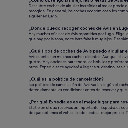
¿Cómo obtengo las mejores ofertas de Avis e
Descubre coches de alquiler increíbles al mejor precio e
recogida. En general, los coches económicos y los comp
alquiler en Lugo.
¿Dónde puedo recoger coches de Avis en Lug
Hay muchas oficinas de Avis repartidas por Lugo. Elige l
que hay por la zona, no te hará falta ir muy lejos. Desplá
¿Qué tipos de coches de Avis puedo alquilar 
Avis cuenta con muchos coches distintos. Aunque el inve
gustos. Hay opciones para todos los bolsillos y prefere
otros. Expedia.es te ayudará a llegar a tu destino, sea cu
¿Cuál es la política de cancelación?
Las políticas de cancelación de Avis varían según el c
detenidamente las condiciones antes de reservar y que us
¿Por qué Expedia.es es el mejor lugar para res
El sitio en el que reservas es importante. Expedia.es c
de que obtienes el vehículo adecuado al mejor precio. T