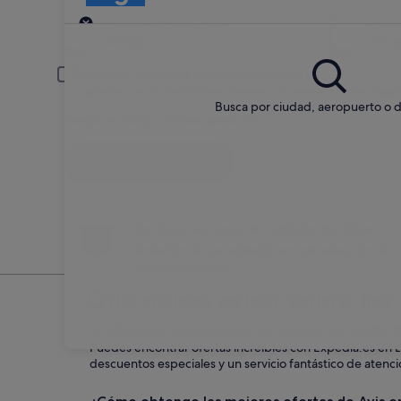
Recogida
Fecha de recogida
Fech
22 ago
23 a
Conductor menor de 30 años o mayor de 70
Es posible que los conductores jóvenes o los mayores deban pagar
Busca por ciudad, aeropuerto o d
Tengo un código de descuento
Buscar
No te preocupes si cambias de idea
Anulación sin penalización en una selección de
coches de alquiler
Qué debes saber sobre los 
¿Cuáles son las ventajas de alquilar un coche 
Puedes encontrar ofertas increíbles con Expedia.es en L
descuentos especiales y un servicio fantástico de atenció