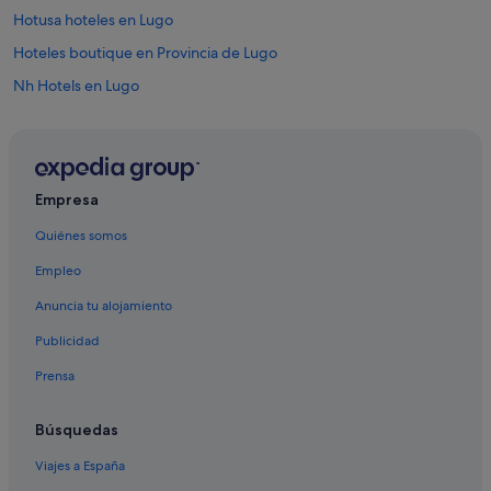
Hotusa hoteles en Lugo
Hoteles boutique en Provincia de Lugo
Nh Hotels en Lugo
Hoteles históricos en Lugo
Cruceros en Lugo
Provincia de Lugo hoteles
Empresa
Hoteles para familias en Lugo
Quiénes somos
Hoteles con gimnasio en Lugo
Empleo
Hoteles que aceptan mascotas en Lugo
Anuncia tu alojamiento
Hoteles de 4 estrellas en Lugo
Publicidad
Pensiones en Provincia de Lugo
Prensa
Hoteles con spa en Lugo
Hoteles cerca de Termas romanas de Lugo
Búsquedas
Apartoteles en Lugo
Viajes a España
Condominios en Provincia de Lugo