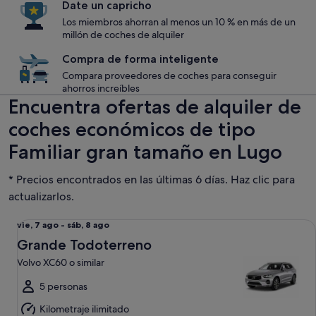
Date un capricho
Los miembros ahorran al menos un 10 % en más de un
millón de coches de alquiler
Compra de forma inteligente
Compara proveedores de coches para conseguir
ahorros increíbles
Encuentra ofertas de alquiler de
coches económicos de tipo
Familiar gran tamaño en Lugo
* Precios encontrados en las últimas 6 días. Haz clic para
actualizarlos.
Grande Todoterreno Volvo XC60 o similar
Del
vie, 7 ago - sáb, 8 ago
vie,
Grande Todoterreno
7
Volvo XC60 o similar
ago
al
5 personas
sáb,
Kilometraje ilimitado
8