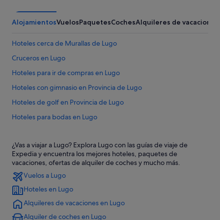
Alojamientos
Vuelos
Paquetes
Coches
Alquileres de vacaciones
Hoteles cerca de Murallas de Lugo
Cruceros en Lugo
Hoteles para ir de compras en Lugo
Hoteles con gimnasio en Provincia de Lugo
Hoteles de golf en Provincia de Lugo
Hoteles para bodas en Lugo
Casas de campo en Provincia de Lugo
¿Vas a viajar a Lugo? Explora Lugo con las guías de viaje de
Casas de campo en Lugo
Expedia y encuentra los mejores hoteles, paquetes de
Hoteles con restaurante en Lugo
vacaciones, ofertas de alquiler de coches y mucho más.
Vuelos a Lugo
Hotusa hoteles en Lugo
Hoteles en Lugo
Hoteles que aceptan mascotas en Lugo
Alquileres de vacaciones en Lugo
Hoteles románticos en Lugo
Alquiler de coches en Lugo