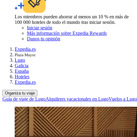
Los miembros pueden ahorrar al menos un 10 % en más de
100 000 hoteles de todo el mundo tras iniciar sesión.
Iniciar sesión
Más información sobre Expedia Rewards
Danos tu opinión
Expedia.es
Plaza Mayor
Lugo
Galicia
España
Hoteles
Expedia.es
Organiza tu viaje
Guía de viaje de Lugo
Alquileres vacacionales en Lugo
Vuelos a Lugo