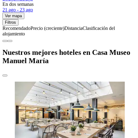
En dos semanas
21 ago - 23 ago
Ver mapa
Filtros
Recomendado
Precio (creciente)
Distancia
Clasificación del
alojamiento
Nuestros mejores hoteles en Casa Museo
Manuel María