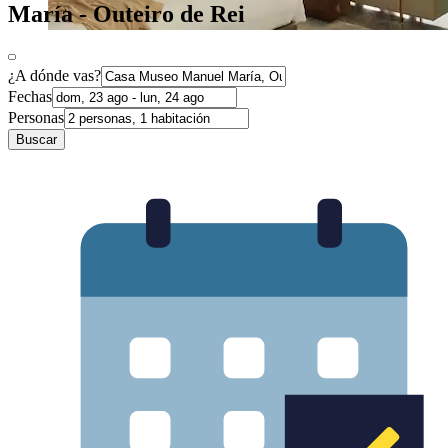
María - Outeiro de Rei
¿A dónde vas?
Fechas
Personas
Buscar