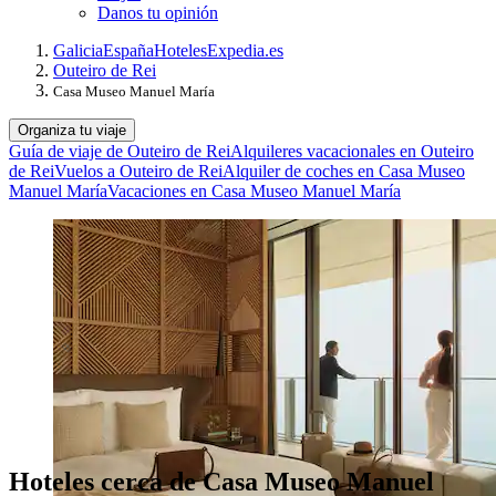
Danos tu opinión
Galicia
España
Hoteles
Expedia.es
Outeiro de Rei
Casa Museo Manuel María
Organiza tu viaje
Guía de viaje de Outeiro de Rei
Alquileres vacacionales en Outeiro
de Rei
Vuelos a Outeiro de Rei
Alquiler de coches en Casa Museo
Manuel María
Vacaciones en Casa Museo Manuel María
Hoteles cerca de Casa Museo Manuel