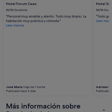
Hotel Forum Ceao
Hotel Se
10/10
Excelente
10/10
Excel
"Personal muy amable y atento. Todo muy limpio. La
"Todo geni
habitación muy práctica y cómoda."
Leer men
Leer menos
José María
Viaje de 1 noche
Adriana
Via
Publicado hace 3 días
Publicado h
Más información sobre