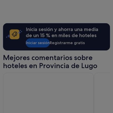
Lugo
Sarria
Inicia sesión y ahorra una media
de un 15 % en miles de hoteles
Iniciar sesión
Registrarme gratis
Mejores comentarios sobre
hoteles en Provincia de Lugo
Hotel Forum Ceao
Hotel Ser