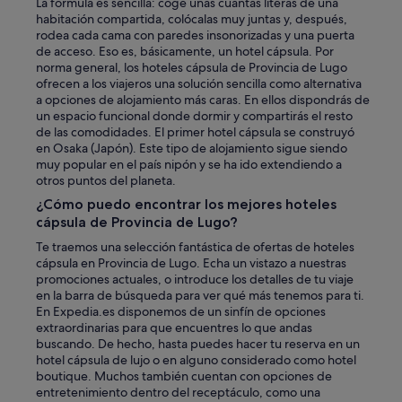
La fórmula es sencilla: coge unas cuantas literas de una
habitación compartida, colócalas muy juntas y, después,
rodea cada cama con paredes insonorizadas y una puerta
de acceso. Eso es, básicamente, un hotel cápsula. Por
norma general, los hoteles cápsula de Provincia de Lugo
ofrecen a los viajeros una solución sencilla como alternativa
a opciones de alojamiento más caras. En ellos dispondrás de
un espacio funcional donde dormir y compartirás el resto
de las comodidades. El primer hotel cápsula se construyó
en Osaka (Japón). Este tipo de alojamiento sigue siendo
muy popular en el país nipón y se ha ido extendiendo a
otros puntos del planeta.
¿Cómo puedo encontrar los mejores hoteles
cápsula de Provincia de Lugo?
Te traemos una selección fantástica de ofertas de hoteles
cápsula en Provincia de Lugo. Echa un vistazo a nuestras
promociones actuales, o introduce los detalles de tu viaje
en la barra de búsqueda para ver qué más tenemos para ti.
En Expedia.es disponemos de un sinfín de opciones
extraordinarias para que encuentres lo que andas
buscando. De hecho, hasta puedes hacer tu reserva en un
hotel cápsula de lujo o en alguno considerado como hotel
boutique. Muchos también cuentan con opciones de
entretenimiento dentro del receptáculo, como una