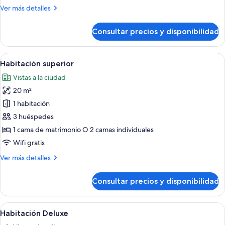
Más
Ver más detalles
detalles
de
Consultar precios y disponibilidad
Habitación
estándar
Abrir
Un dormitorio moderno con una cama gr
7
Habitación superior
todas
Vistas a la ciudad
las
20 m²
fotos
de
1 habitación
Habitación
3 huéspedes
superior
1 cama de matrimonio O 2 camas individuales
Wifi gratis
Más
Ver más detalles
detalles
de
Consultar precios y disponibilidad
Habitación
superior
Abrir
Un baño moderno con una bañera blanc
9
Habitación Deluxe
todas