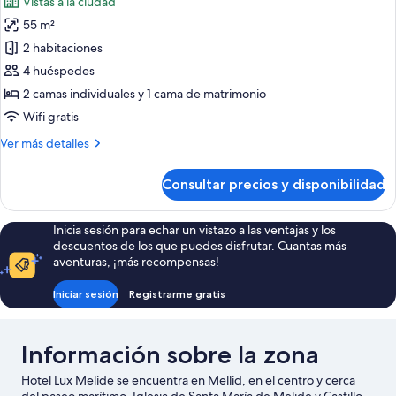
Vistas a la ciudad
las
55 m²
fotos
de
2 habitaciones
Apartamento
4 huéspedes
familiar
2 camas individuales y 1 cama de matrimonio
Wifi gratis
Más
Ver más detalles
detalles
de
Consultar precios y disponibilidad
Apartamento
familiar
Inicia sesión para echar un vistazo a las ventajas y los
descuentos de los que puedes disfrutar. Cuantas más
aventuras, ¡más recompensas!
Iniciar sesión
Registrarme gratis
Información sobre la zona
Hotel Lux Melide se encuentra en Mellid, en el centro y cerca