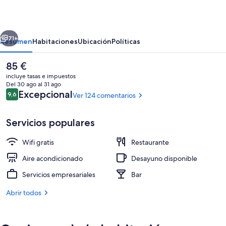
Melide
erior
Siguiente
71+
Resumen
Habitaciones
Ubicación
Políticas
El
85 €
precio
incluye tasas e impuestos
actual
Del 30 ago al 31 ago
es
Comentarios
Excepcional
9,6
Ver 124 comentarios
9,6 de 10
de
85 €
Servicios populares
Wifi gratis
Restaurante
Terraza en la azotea
Aire acondicionado
Desayuno disponible
Servicios empresariales
Bar
Abrir todos