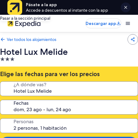
Pásate a la app
Accede a descuentos al instante con la app
Pasar a la sección principal
Descargar app
Ver todos los alojamientos
Hotel Lux Melide
Alojamiento
de
3.0 estrellas
Elige las fechas para ver los precios
¿A dónde vas?
Fechas
Personas