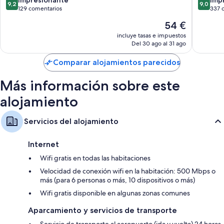
Impresionante
Imp
9,2
9,0
sobre
sobre
129 comentarios
337 
Artículos de higiene personal gratuitos y secadores de pelo
10,
10,
El
54 €
Armarios o roperos, calefacción y servicio de limpieza diario
Impresionante,
Impresi
precio
129 comentarios
337 com
incluye tasas e impuestos
actual
Del 30 ago al 31 ago
es
de
Comparar alojamientos parecidos
54 €
Más información sobre este
alojamiento
Servicios del alojamiento
Internet
Wifi gratis en todas las habitaciones
Velocidad de conexión wifi en la habitación: 500 Mbps o
más (para 6 personas o más, 10 dispositivos o más)
Wifi gratis disponible en algunas zonas comunes
Aparcamiento y servicios de transporte