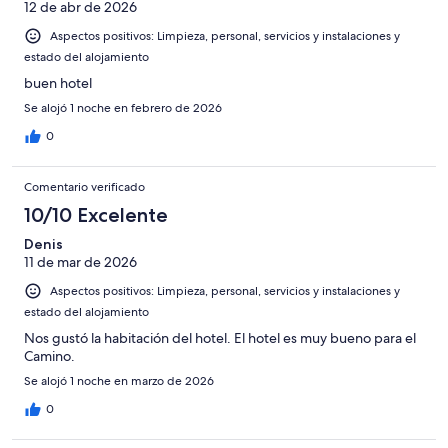
Normal
12 de abr de 2026
de
-
2
Aspectos positivos: Limpieza, personal, servicios y instalaciones y
Mediocre
-
estado del alojamiento
Horrible
buen hotel
Se alojó 1 noche en febrero de 2026
0
Comentario verificado
10/10 Excelente
Denis
11 de mar de 2026
Aspectos positivos: Limpieza, personal, servicios y instalaciones y
estado del alojamiento
Nos gustó la habitación del hotel. El hotel es muy bueno para el
Camino.
Se alojó 1 noche en marzo de 2026
0