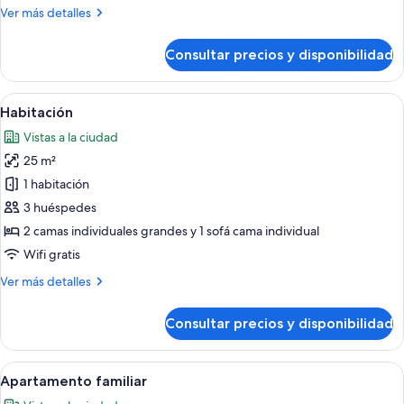
Más
Ver más detalles
detalles
de
Consultar precios y disponibilidad
Habitación
familiar
Abrir
Una habitación de hotel con dos camas,
10
Habitación
todas
Vistas a la ciudad
las
25 m²
fotos
de
1 habitación
Habitación
3 huéspedes
2 camas individuales grandes y 1 sofá cama individual
Wifi gratis
Más
Ver más detalles
detalles
de
Consultar precios y disponibilidad
Habitación
Abrir
Una sala moderna con un televisor de p
6
Apartamento familiar
todas