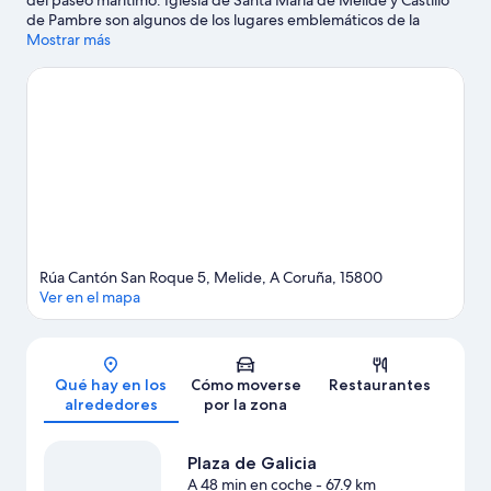
del paseo marítimo. Iglesia de Santa María de Melide y Castillo
de Pambre son algunos de los lugares emblemáticos de la
región, cuya belleza natural puedes admirar en Praia do Furelos
Mostrar más
y Cascada de Brañas. Anímate a practicar actividades al aire
libre, como el ecoturismo o el ciclismo de montaña.
Ver guía de
viaje de Mellid
Rúa Cantón San Roque 5, Melide, A Coruña, 15800
Ver en el mapa
Mapa
Qué hay en los
Cómo moverse
Restaurantes
alrededores
por la zona
Plaza de Galicia
A 48 min en coche
- 67.9 km