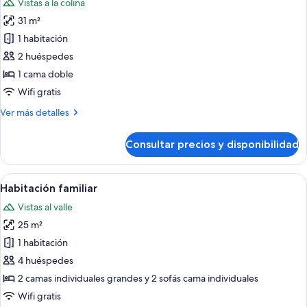
Vistas a la colina
las
31 m²
fotos
de
1 habitación
Habitación
2 huéspedes
Deluxe
1 cama doble
Wifi gratis
Más
Ver más detalles
detalles
de
Consultar precios y disponibilidad
Habitación
Deluxe
Abrir
Una cama litera con escritorio, sillas, 
8
Habitación familiar
todas
Vistas al valle
las
25 m²
fotos
de
1 habitación
Habitación
4 huéspedes
familiar
2 camas individuales grandes y 2 sofás cama individuales
Wifi gratis