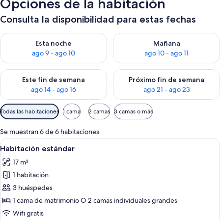
Opciones de la habitación
Consulta la disponibilidad para estas fechas
Consulta la disponibilidad para esta noche, ago 9 - ago 10
Consulta la disponibilidad par
Esta noche
Mañana
ago 9 - ago 10
ago 10 - ago 11
Consulta la disponibilidad para este fin de semana, ago 14 - a
Consulta la disponibilidad par
Este fin de semana
Próximo fin de semana
ago 14 - ago 16
ago 21 - ago 23
Filtros
Todas las habitaciones
1 cama
2 camas
3 camas o más
disponibles
para
Se muestran 6 de 6 habitaciones
las
Abrir
Un dormitorio moderno con dos camas, u
8
Habitación estándar
habitaciones
todas
17 m²
las
1 habitación
fotos
de
3 huéspedes
Habitación
1 cama de matrimonio O 2 camas individuales grandes
estándar
Wifi gratis