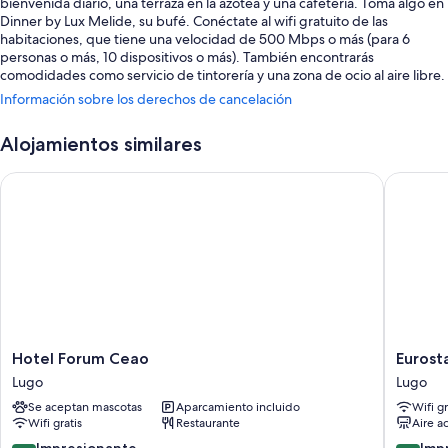
bienvenida diario, una terraza en la azotea y una cafetería. Toma algo en
Dinner by Lux Melide, su bufé. Conéctate al wifi gratuito de las
habitaciones, que tiene una velocidad de 500 Mbps o más (para 6
personas o más, 10 dispositivos o más). También encontrarás
comodidades como servicio de tintorería y una zona de ocio al aire libre.
Información sobre los derechos de cancelación
Estos son otros servicios:
Desayuno bufé (de pago), bicicletas de alquiler y un servicio de
Alojamientos similares
transporte desde y hasta el aeropuerto (de pago)
Hotel Forum Ceao
Eurostar
Un ascensor, una máquina expendedora y un servicio de transporte
en bicicleta
Información de visitas en bicicleta, servicios de conserjería y
muebles de exterior
Características de la habitación
Todas las habitaciones cuentan con muebles diferentes y brindan
características entre las que se incluyen aire acondicionado, por no
mencionar ciertas comodidades adicionales, como wifi gratis y
Hotel
Eurostar
Hotel Forum Ceao
Eurost
habitaciones insonorizadas.
Forum
Gran
Lugo
Lugo
Ceao
Hotel
Además, otros servicios que encontrarás en todas las habitaciones
Se aceptan mascotas
Aparcamiento incluido
Wifi gr
Lugo
Lugo
incluyen los siguientes:
Wifi gratis
Restaurante
Aire a
Lugo
Colchones viscoelásticos y edredones de plumas
9.2
9.0