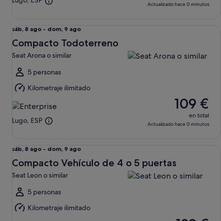
Lugo, ESP
Actualizado hace 0 minutos
Compacto Todoterreno Seat Arona o similar
Del
sáb, 8 ago - dom, 9 ago
sáb,
Compacto Todoterreno
8
Seat Arona o similar
ago
al
5 personas
dom,
Kilometraje ilimitado
9
109 €
ago
en total
Lugo, ESP
Actualizado hace 0 minutos
Compacto Vehículo de 4 o 5 puertas Seat Leon o similar
Del
sáb, 8 ago - dom, 9 ago
sáb,
Compacto Vehículo de 4 o 5 puertas
8
Seat Leon o similar
ago
al
5 personas
dom,
Kilometraje ilimitado
9