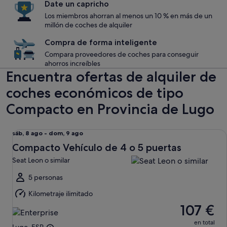
Date un capricho
Los miembros ahorran al menos un 10 % en más de un
millón de coches de alquiler
Compra de forma inteligente
Compara proveedores de coches para conseguir
ahorros increíbles
Encuentra ofertas de alquiler de
coches económicos de tipo
Compacto en Provincia de Lugo
Compacto Vehículo de 4 o 5 puertas Seat Leon o similar
Del
sáb, 8 ago - dom, 9 ago
sáb,
Compacto Vehículo de 4 o 5 puertas
8
Seat Leon o similar
ago
al
5 personas
dom,
Kilometraje ilimitado
9
107 €
ago
en total