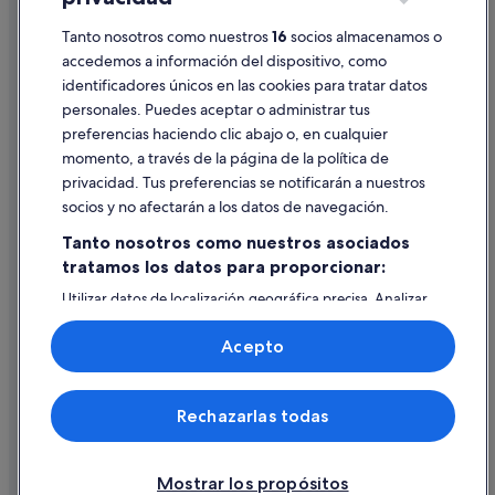
Información legal/contacto
Tanto nosotros como nuestros
16
socios almacenamos o
Pautas sobre el contenido y cómo denunciar contenido
accedemos a información del dispositivo, como
identificadores únicos en las cookies para tratar datos
Ayuda
personales. Puedes aceptar o administrar tus
Ayuda
preferencias haciendo clic abajo o, en cualquier
momento, a través de la página de la política de
Cancelar un vuelo
privacidad. Tus preferencias se notificarán a nuestros
Cancelar una reserva de hotel o de un alquiler vacacional
socios y no afectarán a los datos de navegación.
Plazos de reembolso
Tanto nosotros como nuestros asociados
tratamos los datos para proporcionar:
Utilizar un cupón de Expedia
Utilizar datos de localización geográfica precisa. Analizar
Documentos para viajes internacionales
activamente las características del dispositivo para su
identificación. Almacenar la información en un dispositivo
Acepto
y/o acceder a ella. Publicidad y contenido personalizados,
medición de publicidad y contenido, investigación de
audiencia y desarrollo de servicios.
© 2026 Expedia, Inc., una empresa de Expedia Group. Todos los
Rechazarlas todas
Lista de asociados (proveedores)
derechos reservados. Expedia y el logotipo de Expedia son marcas
comerciales o marcas comerciales registradas de Expedia, Inc.
Vacationspot, S.L., Agencia de Viajes, I-AV-0000631.3.
Mostrar los propósitos