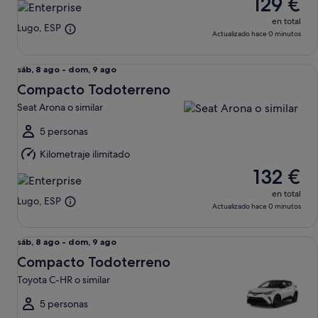
129 €
ago
en total
Lugo, ESP
Actualizado hace 0 minutos
Compacto Todoterreno Seat Arona o similar
Del
sáb, 8 ago - dom, 9 ago
sáb,
Compacto Todoterreno
8
Seat Arona o similar
ago
al
5 personas
dom,
Kilometraje ilimitado
9
132 €
ago
en total
Lugo, ESP
Actualizado hace 0 minutos
Compacto Todoterreno Toyota C-HR o similar
Del
sáb, 8 ago - dom, 9 ago
sáb,
Compacto Todoterreno
8
Toyota C-HR o similar
ago
al
5 personas
dom,