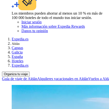
Los miembros pueden ahorrar al menos un 10 % en más de
100 000 hoteles de todo el mundo tras iniciar sesión.
Iniciar sesión
Más información sobre Expedia Rewards
Danos tu opinión
Expedia.es
Aldán
Cangas
Galicia
España
Hoteles
Expedia.es
Organiza tu viaje
Guía de viaje de Aldán
Alquileres vacacionales en Aldán
Vuelos a Ald