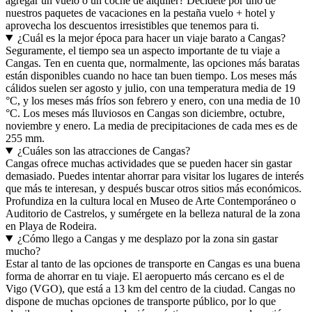
agregar un vuelo o un coche de alquiler? Decídete por uno de
nuestros paquetes de vacaciones en la pestaña vuelo + hotel y
aprovecha los descuentos irresistibles que tenemos para ti.
¿Cuál es la mejor época para hacer un viaje barato a Cangas?
Seguramente, el tiempo sea un aspecto importante de tu viaje a
Cangas. Ten en cuenta que, normalmente, las opciones más baratas
están disponibles cuando no hace tan buen tiempo. Los meses más
cálidos suelen ser agosto y julio, con una temperatura media de 19
°C, y los meses más fríos son febrero y enero, con una media de 10
°C. Los meses más lluviosos en Cangas son diciembre, octubre,
noviembre y enero. La media de precipitaciones de cada mes es de
255 mm.
¿Cuáles son las atracciones de Cangas?
Cangas ofrece muchas actividades que se pueden hacer sin gastar
demasiado. Puedes intentar ahorrar para visitar los lugares de interés
que más te interesan, y después buscar otros sitios más económicos.
Profundiza en la cultura local en Museo de Arte Contemporáneo o
Auditorio de Castrelos, y sumérgete en la belleza natural de la zona
en Playa de Rodeira.
¿Cómo llego a Cangas y me desplazo por la zona sin gastar
mucho?
Estar al tanto de las opciones de transporte en Cangas es una buena
forma de ahorrar en tu viaje. El aeropuerto más cercano es el de
Vigo (VGO), que está a 13 km del centro de la ciudad. Cangas no
dispone de muchas opciones de transporte público, por lo que