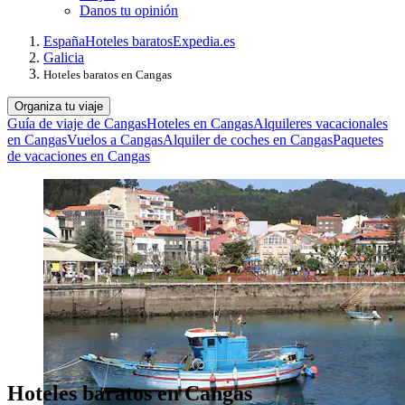
Danos tu opinión
España
Hoteles baratos
Expedia.es
Galicia
Hoteles baratos en Cangas
Organiza tu viaje
Guía de viaje de Cangas
Hoteles en Cangas
Alquileres vacacionales
en Cangas
Vuelos a Cangas
Alquiler de coches en Cangas
Paquetes
de vacaciones en Cangas
Hoteles baratos en Cangas