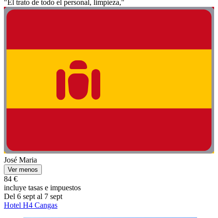
"El trato de todo el personal, limpieza,"
José Maria
Ver menos
84 €
incluye tasas e impuestos
Del 6 sept al 7 sept
Hotel H4 Cangas