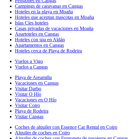
Pensiones en Cangas
Campings de caravanas en Cangas
Hoteles en la playa en Moaña
Hoteles que aceptan mascotas en Moaña
Islas Cíes hoteles
Casas privadas de vacaciones en Moaña
Apartoteles en Cangas
Hoteles con spa en Aldán
Apartamentos en Cangas
Hoteles cerca de Playa de Rodeira
Vuelos a Vigo
Vuelos a Cangas
Playa de Areamilla
Vacaciones en Cangas
Visitar Darbo
Visitar O Hío
Vacaciones en O Hío
Visitar Coiro
Playa de Rodeira
Visitar Cangas
Coches de alquiler con Essence Car Rental en Coiro
Alquiler de coches en Coiro
Alquiler de coches con Furgoneta de pasajeros en Cangas