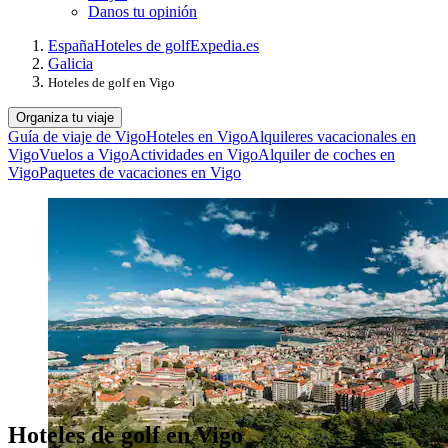
Danos tu opinión
España
Hoteles de golf
Expedia.es
Galicia
Hoteles de golf en Vigo
Organiza tu viaje
Guía de viaje de Vigo
Hoteles en Vigo
Alquileres vacacionales en
Vigo
Vuelos a Vigo
Actividades en Vigo
Alquiler de coches en
Vigo
Paquetes de vacaciones en Vigo
Hoteles de golf en Vigo