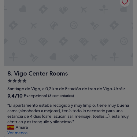
,
n
a
l
a
u
a
l
n
h
d
q
a
e
u
b
l
e
i
h
c
t
o
o
a
t
m
c
e
p
i
l
r
ó
d
e
n
e
n
Vigo Center Rooms
8. Vigo Center Rooms
e
1
d
s
0
Alojamiento
o
t
y
q
de
Santiago de Vigo, a 0,2 km de Estación de tren de Vigo-Urzáiz
a
e
u
4.0 estrellas
b
9.4
9,4/10
Excepcional
(3 comentarios)
l
e
a
sobre
s
d
"
"El apartamento estaba recogido y muy limpio, tiene muy buena
l
10,
e
e
E
cama (almohadas a mejorar), tenía todo lo necesario para una
i
Excepcional,
r
b
l
estancia de 4 días (café, azúcar, sal, mensaje, toallas...), está muy
m
(3 comentarios)
v
e
a
céntrico y es tranquilo y silencioso."
p
i
s
p
Amara
i
c
e
a
Ver menos
a
i
r