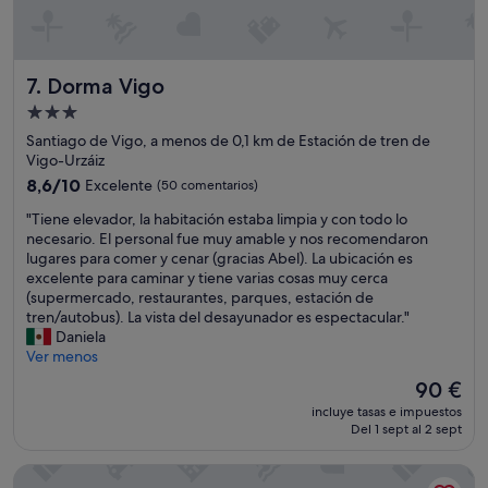
p
u
l
é
a
q
z
u
Dorma Vigo
7. Dorma Vigo
a
e
r
l
Alojamiento
c
o
de
Santiago de Vigo, a menos de 0,1 km de Estación de tren de
ó
p
3.0 estrellas
Vigo-Urzáiz
m
r
8.6
8,6/10
Excelente
o
(50 comentarios)
e
sobre
d
s
"
"Tiene elevador, la habitación estaba limpia y con todo lo
10,
a
e
T
necesario. El personal fue muy amable y nos recomendaron
Excelente,
m
n
i
lugares para comer y cenar (gracias Abel). La ubicación es
(50 comentarios)
e
t
e
excelente para caminar y tiene varias cosas muy cerca
n
a
n
(supermercado, restaurantes, parques, estación de
t
r
e
tren/autobus). La vista del desayunador es espectacular."
e
í
e
Daniela
,
a
l
Ver menos
e
d
e
l
e
El
90 €
v
p
s
precio
incluye tasas e impuestos
a
e
p
actual
Del 1 sept al 2 sept
d
r
u
es
o
s
é
de
Vigo Center Rooms
r
o
s
90 €