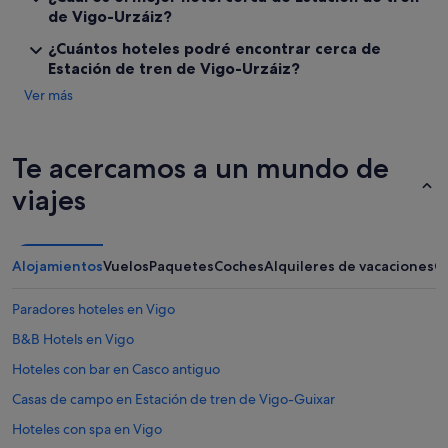
s
de Vigo-Urzáiz?
m
c
t
a
a
¿Cuántos hoteles podré encontrar cerca de
á
d
(
Estación de tren de Vigo-Urzáiz?
m
e
s
u
l
u
Ver más
y
a
p
c
a
e
é
p
r
n
Te acercamos a un mundo de
e
m
t
r
e
viajes
r
t
r
i
u
c
c
r
a
o
a
d
Alojamientos
Vuelos
Paquetes
Coches
Alquileres de vacaciones
O
y
i
o
e
n
,
s
i
r
Paradores hoteles en Vigo
t
c
e
B&B Hotels en Vigo
r
i
s
a
a
t
Hoteles con bar en Casco antiguo
n
l
a
q
d
u
Casas de campo en Estación de tren de Vigo-Guixar
u
e
r
Hoteles con spa en Vigo
i
l
a
l