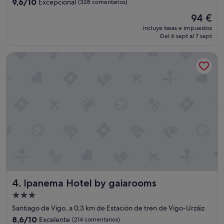
t
9.6
s
9,6/10
Excepcional
(328 comentarios)
r
sobre
u
El
94 €
i
10,
b
precio
p
Excepcional,
a
incluye tasas e impuestos
actual
l
Del 6 sept al 7 sept
(328 comentarios)
y
es
e
b
de
,
a
Ipanema Hotel by gaiarooms
94 €
y
j
a
e
q
,
u
t
e
a
n
l
o
v
m
e
e
z
e
p
n
o
t
r
r
l
a
Ipanema Hotel by gaiarooms
o
4. Ipanema Hotel by gaiarooms
b
v
Alojamiento
a
i
de
d
Santiago de Vigo, a 0,3 km de Estación de tren de Vigo-Urzáiz
e
e
3.0 estrellas
j
8.6
8,6/10
Excelente
(214 comentarios)