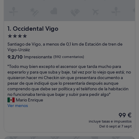
Occidental Vigo
1. Occidental Vigo
Alojamiento
de
Santiago de Vigo, a menos de 0,1 km de Estación de tren de
4.0 estrellas
Vigo-Urzáiz
9.2
9,2/10
Impresionante
(592 comentarios)
sobre
"
"Todo muy bien excepto el ascensor que tarda mucho para
10,
T
esperarlo y para que suba y baje, tal vez por lo viejo que está; no
Impresionante,
o
quisieron hacer mi Checkin sin que presentara documento a
(592 comentarios)
d
pesar de que indiqué que lo presentaría después aunque
o
comprendo que debe ser política y el teléfono de la habitación
m
no funcionaba tenía que bajar y subir para pedir algo"
u
Mario Enrique
y
Ver menos
b
El
99 €
i
precio
incluye tasas e impuestos
e
actual
Del 6 sept al 7 sept
n
es
e
de
x