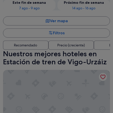
Este fin de semana
Próximo fin de semana
7 ago - 9 ago
14 ago - 16 ago
Ver mapa
Filtros
Recomendado
Precio (creciente)
Di
Nuestros mejores hoteles en
Estación de tren de Vigo-Urzáiz
Occidental Vigo