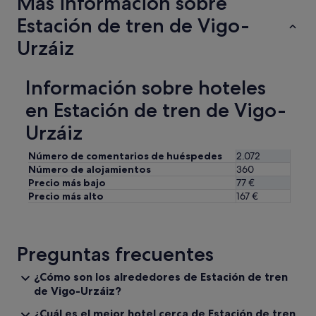
Más información sobre
s
a
a
Estación de tren de Vigo-
a
b
r
l
a
y
Urzáiz
,
s
t
m
u
i
e
p
e
Información sobre hoteles
n
e
n
s
r
e
en Estación de tren de Vigo-
a
b
v
j
i
a
Urzáiz
e
e
r
,
n
i
Número de comentarios de huéspedes
2.072
t
e
a
Número de alojamientos
360
o
q
s
Precio más bajo
77 €
a
u
c
Precio más alto
167 €
l
i
o
l
p
s
a
a
a
s
d
s
Preguntas frecuentes
.
a
m
.
.
u
.
¿Cómo son los alrededores de Estación de tren
E
y
)
l
de Vigo-Urzáiz?
c
,
t
e
¿Cuál es el mejor hotel cerca de Estación de tren
e
e
r