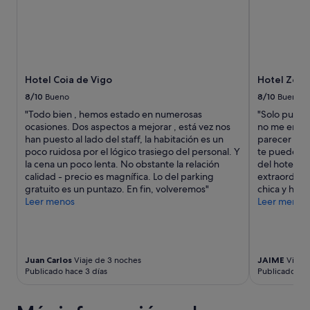
a
e
a
n
r
c
c
f
i
i
e
ó
a
c
n
d
t
e
Hotel Coia de Vigo
Hotel Zeni
e
o
s
4
e
e
8/10
Bueno
8/10
Bueno
d
s
x
"Todo bien , hemos estado en numerosas
"Solo puedo 
í
t
c
ocasiones. Dos aspectos a mejorar , está vez nos
no me entra
a
a
e
han puesto al lado del staff, la habitación es un
parecer exce
s
d
l
poco ruidosa por el lógico trasiego del personal. Y
te puedes d
(
o
e
la cena un poco lenta. No obstante la relación
del hotel de
c
.
n
calidad - precio es magnífica. Lo del parking
extraordinar
a
L
t
gratuito es un puntazo. En fin, volveremos"
chica y hací
f
a
e
Leer menos
Leer menos
é
c
p
,
o
a
a
c
r
z
i
a
ú
n
c
Juan Carlos
Viaje de 3 noches
JAIME
Viaje 
c
a
a
Publicado hace 3 días
Publicado hac
a
e
m
r
s
i
,
t
n