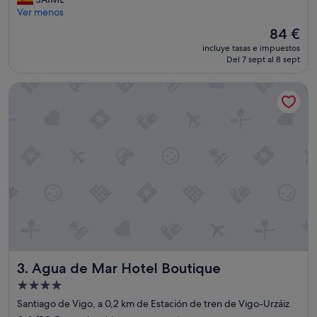
u
u
Ver menos
c
e
h
El
84 €
d
o
precio
incluye tasas e impuestos
o
p
actual
Del 7 sept al 8 sept
h
a
es
a
r
de
Agua de Mar Hotel Boutique
b
a
84 €
l
e
a
s
r
p
d
e
e
r
l
a
a
r
h
l
a
o
b
y
i
p
t
a
a
r
Agua de Mar Hotel Boutique
3. Agua de Mar Hotel Boutique
c
a
i
q
Alojamiento
ó
u
de
Santiago de Vigo, a 0,2 km de Estación de tren de Vigo-Urzáiz
n
e
4.0 estrellas