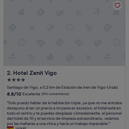
Hotel Zenit Vigo
99 €
c
e
p
t
o
e
l
a
s
c
e
n
s
Hotel Zenit Vigo
2. Hotel Zenit Vigo
o
r
Alojamiento
q
de
Santiago de Vigo, a 0,2 km de Estación de tren de Vigo-Urzáiz
u
4.0 estrellas
e
8.8
8,8/10
Excelente
(516 comentarios)
t
sobre
"
"Solo puedo hablar de la habitación triple, ya que no me entraba
a
10,
S
desayuno al ser un precio a mi parecer excesivo; el hotel está en
r
Excelente,
o
todo el centro y te puedes desplazar cómodamente, el personal
d
(516 comentarios)
l
del hotel de 10 y el servicio de limpieza extraordinario, veíamos
a
o
por las mañanas a una chica y hacía un trabajo impecable."
m
p
JAIME