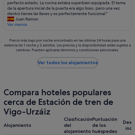
a
(
E
perfecto estado. La cocina estaba superbien equipada. El tema
m
Excepcional,
c
q
a
l
de la apertura inicial de la puerta era algo lioso, pero una vez
e
(14 comentarios)
h
u
l
p
dentro tienes las llaves y es perfectamente funcional."
n
i
e
m
i
Juan Ramon
d
c
b
o
s
Ver menos
a
a
a
h
o
r
y
j
a
e
o
h
a
d
Precio
s
Precio más bajo por noche encontrado en las últimas 24 horas para una
n
a
r
estancia de 1 noche y 2 adultos. Los precios y la disponibilidad están sujetos a
a
más
t
l
c
y
cambios. Pueden aplicarse términos y condiciones adicionales.
s
bajo
á
u
í
s
a
por
m
g
a
u
m
noche
u
Ver todos los alojamientos
a
u
b
e
encontrado
y
r
n
i
j
en
b
e
t
r
o
las
i
s
r
p
r
últimas
e
p
a
a
a
24 horas
n
a
Compara hoteles populares
b
r
r
para
.
r
a
a
cerca de Estación de tren de
)
una
L
a
j
p
,
estancia
a
c
o
e
Vigo-Urzáiz
t
de
s
o
i
d
e
1 noche
c
m
m
Clasificación
Puntuación
i
n
y
a
Desa
e
p
r
Alojamiento
del
de los
í
2 adultos.
m
r
incl
e
a
alojamiento
huéspedes
a
Los
a
y