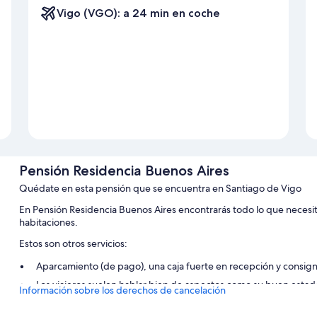
Vigo (VGO): a 24 min en coche
Pensión Residencia Buenos Aires
Quédate en esta pensión que se encuentra en Santiago de Vigo
En Pensión Residencia Buenos Aires encontrarás todo lo que necesit
habitaciones.
Estos son otros servicios:
Aparcamiento (de pago), una caja fuerte en recepción y consig
Los viajeros suelen hablar bien de aspectos como su buen estad
Información sobre los derechos de cancelación
Características de la habitación