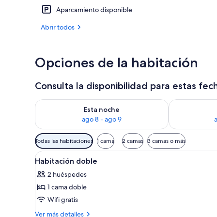
Aparcamiento disponible
Fachada del 
Abrir todos
Opciones de la habitación
Consulta la disponibilidad para estas fec
Consulta la disponibilidad para esta noche, ago 8 - 
Consulta la d
Esta noche
ago 8 - ago 9
Filtros
Todas las habitaciones
1 cama
2 camas
3 camas o más
disponibles
Abrir
Un dormitorio con cama, cabece
para
8
Habitación doble
todas
las
2 huéspedes
las
habitaciones
1 cama doble
fotos
de
Wifi gratis
Habitación
Más
Ver más detalles