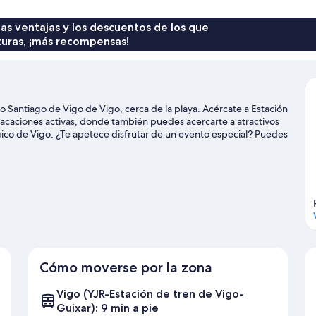
 las ventajas y los descuentos de los que
turas, ¡más recompensas!
o Santiago de Vigo de Vigo, cerca de la playa. Acércate a Estación
s vacaciones activas, donde también puedes acercarte a atractivos
gico de Vigo. ¿Te apetece disfrutar de un evento especial? Puedes
o de Castrelos.
Ver guía de viaje de Vigo
Cómo moverse por la zona
Vigo (YJR-Estación de tren de Vigo-
Guixar): 9 min a pie