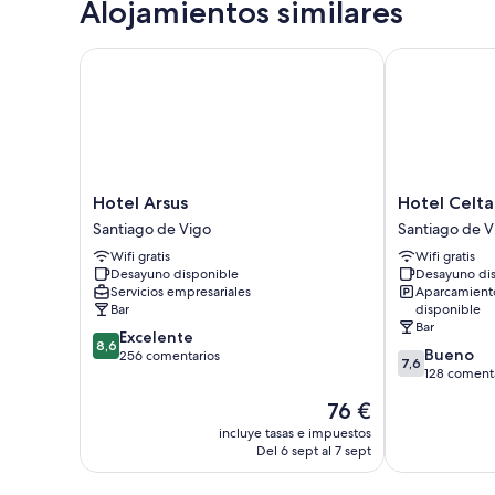
Alojamientos similares
Hotel Arsus
Hotel Celta
Hotel
Hotel
Hotel Arsus
Hotel Celta
Arsus
Celta
Santiago de Vigo
Santiago de V
Santiago
Santiago
Wifi gratis
Wifi gratis
de
de
Desayuno disponible
Desayuno di
Vigo
Vigo
Servicios empresariales
Aparcamient
Bar
disponible
Bar
8.6
Excelente
8,6
7.6
Bueno
sobre
256 comentarios
7,6
sobre
128 coment
10,
10,
Excelente,
El
76 €
Bueno,
256 comentarios
precio
128 comentari
incluye tasas e impuestos
actual
Del 6 sept al 7 sept
es
de