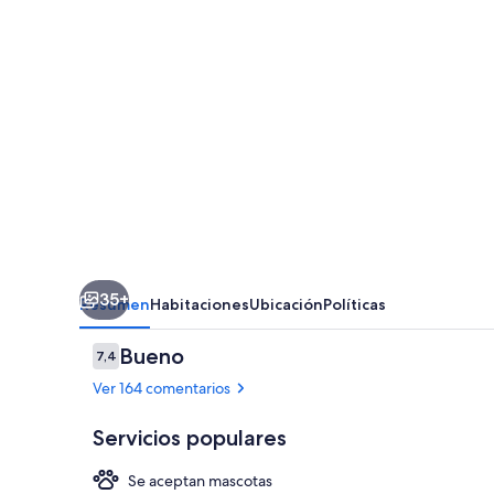
Aires
35+
Resumen
Habitaciones
Ubicación
Políticas
Comentarios
Bueno
7,4
7,4 de 10
Ver 164 comentarios
Servicios populares
Se aceptan mascotas