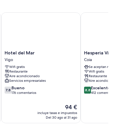
comodidades tales como wifi gratis.
Hotel del Mar
Hesperia Vigo
cluyen los siguientes:
Hotel
Hesperia
Hotel del Mar
Hesperia Vigo
del
Vigo
Vigo
Coia
Mar
Coia
Wifi gratis
Se aceptan mascotas
Vigo
Restaurante
Wifi gratis
Aire acondicionado
Restaurante
Servicios empresariales
Aire acondicionado
7.8
8.8
Bueno
Excelente
7,8
8,8
sobre
sobre
176 comentarios
412 comentarios
10,
10,
Bueno,
Excelente,
El
94 €
176 comentarios
412 comentarios
precio
incluye tasas e impuestos
incluye
actual
Del 30 ago al 31 ago
D
es
de