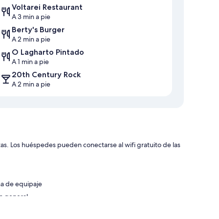
Voltarei Restaurant
A 3 min a pie
Berty's Burger
A 2 min a pie
O Lagharto Pintado
A 1 min a pie
20th Century Rock
A 2 min a pie
as. Los huéspedes pueden conectarse al wifi gratuito de las
na de equipaje
o general