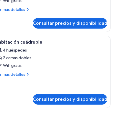
Wifi gratis
ndividual
ás
r más detalles
talles
Consultar precios y disponibilidad
bitación
dividual
sa.
s, suelo de madera y una mesita.
brir
Una habitación con dos camas de madera, con 
4
bitación cuádruple
odas
4 huéspedes
s
2 camas dobles
otos
e
Wifi gratis
abitación
ás
r más detalles
uádruple
talles
bitación
ádruple
Consultar precios y disponibilidad