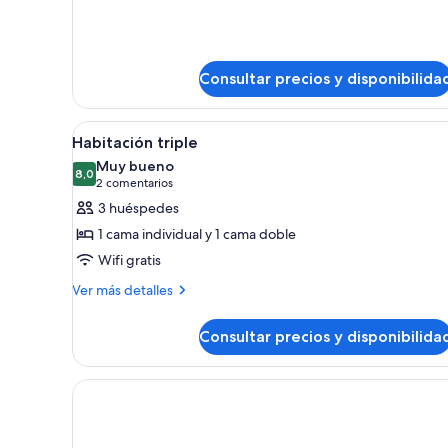
doble
detalles
de
Habitación
doble
Consultar precios y disponibilida
Abrir
Habitación de hotel con dos c
4
Habitación triple
todas
Muy bueno
las
8,0
8,0 de 10
(2 comentarios)
2 comentarios
fotos
3 huéspedes
de
1 cama individual y 1 cama doble
Habitación
Wifi gratis
triple
Más
Ver más detalles
detalles
de
Consultar precios y disponibilida
Habitación
triple