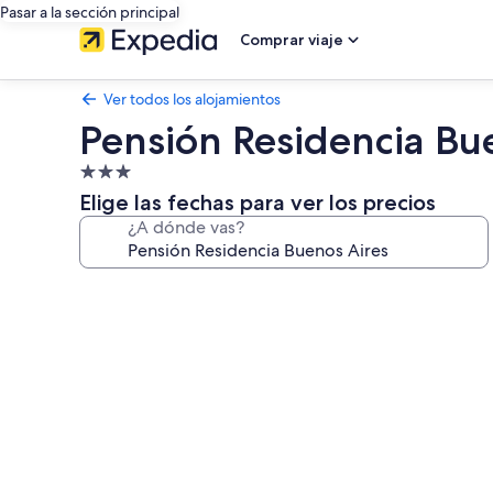
Pasar a la sección principal
Comprar viaje
Ver todos los alojamientos
Pensión Residencia Bu
Alojamiento
de
Elige las fechas para ver los precios
3.0 estrellas
¿A dónde vas?
Galería
de
imágenes
de
Pensión
Residencia
Buenos