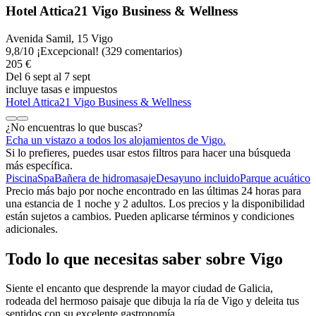
Hotel Attica21 Vigo Business & Wellness
Avenida Samil, 15 Vigo
9,8
/
10
¡Excepcional! (329 comentarios)
205 €
Del 6 sept al 7 sept
incluye tasas e impuestos
Hotel Attica21 Vigo Business & Wellness
¿No encuentras lo que buscas?
Echa un vistazo a todos los alojamientos de Vigo.
Si lo prefieres, puedes usar estos filtros para hacer una búsqueda
más específica.
Piscina
Spa
Bañera de hidromasaje
Desayuno incluido
Parque acuático
Precio más bajo por noche encontrado en las últimas 24 horas para
una estancia de 1 noche y 2 adultos. Los precios y la disponibilidad
están sujetos a cambios. Pueden aplicarse términos y condiciones
adicionales.
Todo lo que necesitas saber sobre Vigo
Siente el encanto que desprende la mayor ciudad de Galicia,
rodeada del hermoso paisaje que dibuja la ría de Vigo y deleita tus
sentidos con su excelente gastronomía.