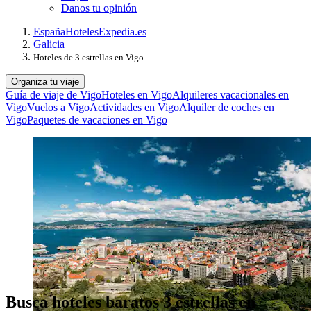
Danos tu opinión
España
Hoteles
Expedia.es
Galicia
Hoteles de 3 estrellas en Vigo
Organiza tu viaje
Guía de viaje de Vigo
Hoteles en Vigo
Alquileres vacacionales en
Vigo
Vuelos a Vigo
Actividades en Vigo
Alquiler de coches en
Vigo
Paquetes de vacaciones en Vigo
Busca hoteles baratos 3 estrellas en