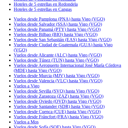
Hoteles de 5 estrellas en Redondela
Hoteles de 5 estrellas en Cangas
Vuelos desde Pamplona (PNA) hasta Vigo (VGO)
Vuelos desde Salvador (SSA) hasta Vigo (VGO)
Vuelos desde Panamá (PTY) hasta Vigo (VGO)
Vuelos desde Bilbao (BIO) hasta Vigo (VGO)
Vuelos desde San Sebastián (EAS) hasta Vigo (VGO)
Vuelos desde Ciudad de Guatemala (GUA) hasta Vigo
(VGO)
Vuelos desde Alicante (ALC) hasta Vigo (VGO)
Vuelos desde Túnez (TUN) hasta Vigo (VGO)
Vuelos desde Aeropuerto Internacional José María Córdova
(MDE) hasta Vigo (VGO)
Vuelos desde Murcia (MJV) hasta Vigo (VGO)
Vuelos desde Valencia (VLC) hasta Vigo (VGO)
Vuelos a Vigo
Vuelos desde Sevilla (SVQ) hasta Vigo (VGO)
Vuelos desde Zaragoza (ZAZ) hasta Vigo (VGO)
Vuelos desde Oviedo (OVD) hasta Vigo (VGO)
Vuelos desde Santander (SDR) hasta Vigo (VGO)
Vuelos desde Cuenca (CUE) hasta Vigo (VGO)
Vuelos desde Fráncfort (FRA) hasta Vigo (VGO)
Vuelos a Mos
Vuelos desde Sofía (SOF) hasta Vigo (VGO)