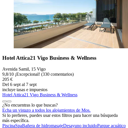
Hotel Attica21 Vigo Business & Wellness
Avenida Samil, 15 Vigo
9,8
/
10
¡Excepcional! (330 comentarios)
205 €
Del 6 sept al 7 sept
incluye tasas e impuestos
Hotel Attica21 Vigo Business & Wellness
¿No encuentras lo que buscas?
Echa un vistazo a todos los alojamientos de Mos.
Si lo prefieres, puedes usar estos filtros para hacer una búsqueda
más específica.
Piscina
Spa
Bañera de hidromasaje
Desayuno incluido
Parque acuático