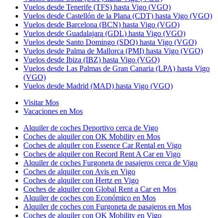
Vuelos desde Tenerife (TFS) hasta Vigo (VGO)
Vuelos desde Castellón de la Plana (CDT) hasta Vigo (VGO)
Vuelos desde Barcelona (BCN) hasta Vigo (VGO)
Vuelos desde Guadalajara (GDL) hasta Vigo (VGO)
Vuelos desde Santo Domingo (SDQ) hasta Vigo (VGO)
Vuelos desde Palma de Mallorca (PMI) hasta Vigo (VGO)
Vuelos desde Ibiza (IBZ) hasta Vigo (VGO)
Vuelos desde Las Palmas de Gran Canaria (LPA) hasta Vigo
(VGO)
Vuelos desde Madrid (MAD) hasta Vigo (VGO)
Visitar Mos
Vacaciones en Mos
Alquiler de coches Deportivo cerca de Vigo
Coches de alquiler con OK Mobility en Mos
Coches de alquiler con Essence Car Rental en Vigo
Coches de alquiler con Record Rent A Car en Vigo
Alquiler de coches Furgoneta de pasajeros cerca de Vigo
Coches de alquiler con Avis en Vigo
Coches de alquiler con Hertz en Vigo
Coches de alquiler con Global Rent a Car en Mos
Alquiler de coches con Económico en Mos
Alquiler de coches con Furgoneta de pasajeros en Mos
Coches de alquiler con OK Mobility en Vigo