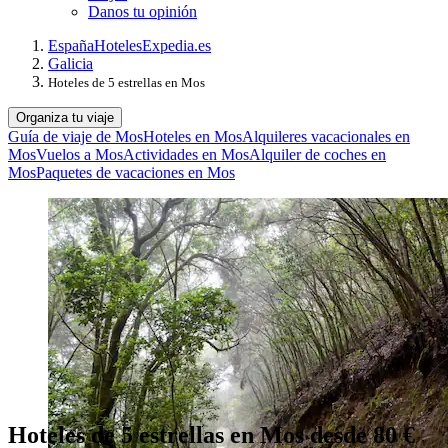
Danos tu opinión
España
Hoteles
Expedia.es
Galicia
Hoteles de 5 estrellas en Mos
Organiza tu viaje
Guía de viaje de Mos
Hoteles en Mos
Alquileres vacacionales en
Mos
Vuelos a Mos
Actividades en Mos
Alquiler de coches en
Mos
Paquetes de vacaciones en Mos
Hoteles de 5 estrellas en Mos desde 80 €