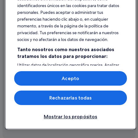
identificadores únicos en las cookies para tratar datos
Ayuda
personales. Puedes aceptar o administrar tus
Ayuda
preferencias haciendo clic abajo o, en cualquier
momento, a través de la página de la política de
Cancelar un vuelo
privacidad. Tus preferencias se notificarán a nuestros
Cancelar una reserva de hotel o de un alquiler vacacional
socios y no afectarán a los datos de navegación.
Plazos de reembolso
Tanto nosotros como nuestros asociados
tratamos los datos para proporcionar:
Utilizar un cupón de Expedia
Utilizar datos de localización geográfica precisa. Analizar
Documentos para viajes internacionales
activamente las características del dispositivo para su
identificación. Almacenar la información en un dispositivo
Acepto
y/o acceder a ella. Publicidad y contenido personalizados,
medición de publicidad y contenido, investigación de
audiencia y desarrollo de servicios.
© 2026 Expedia, Inc., una empresa de Expedia Group. Todos los
Rechazarlas todas
Lista de asociados (proveedores)
derechos reservados. Expedia y el logotipo de Expedia son marcas
comerciales o marcas comerciales registradas de Expedia, Inc.
Vacationspot, S.L., Agencia de Viajes, I-AV-0000631.3.
Mostrar los propósitos