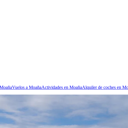
n Moaña
Vuelos a Moaña
Actividades en Moaña
Alquiler de coches en M