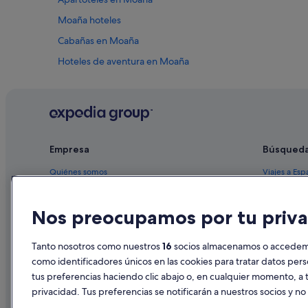
Moaña hoteles
Cabañas en Moaña
Hoteles de aventura en Moaña
Paradores hoteles en Meira
Hoteles cerca de Olivo de Vigo
Vigo hoteles
Cabañas en Meira
Empresa
Búsqued
Chalets en Cangas
Quiénes somos
Viajes a Esp
Albergues en Cangas
Empleo
Hoteles en 
Chalets en Meira
Nos preocupamos por tu priva
Anuncia tu alojamiento
Alquileres 
Hoteles cerca de Mercado de la piedra
Publicidad
Paquetes de
Tanto nosotros como nuestros
16
socios almacenamos o accedemos
Paradores hoteles en Moaña
Prensa
Vuelos bara
como identificadores únicos en las cookies para tratar datos per
Sercotel Hotels en Meira
tus preferencias haciendo clic abajo o, en cualquier momento, a t
Alquiler de
Coiro hoteles
privacidad. Tus preferencias se notificarán a nuestros socios y n
Todos los a