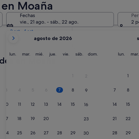
s en Moaña
En dos semanas
Fechas
Per
21 ago - 23 ago
vie., 21 ago. - sáb., 22 ago.
2 p
En dos meses
2 oct - 4 oct
Tus
agosto de 2026
meses
actuales
son
lunes
martes
miércoles
jueves
viernes
sábado
domingo
lunes
lun.
mar.
mié.
jue.
vie.
sáb.
dom.
lun.
mar.
edes en Moaña
August
de
2026
1
1
2
y
September
3
4
5
6
7
8
7
8
9
de
2026.
10
11
12
13
14
15
14
15
16
17
18
19
20
21
22
21
22
23
24
25
26
27
28
29
28
29
30