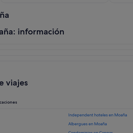
aña
aña: información
 viajes
acaciones
Independent hoteles en Moaña
Albergues en Moaña
Condominios en Cangas