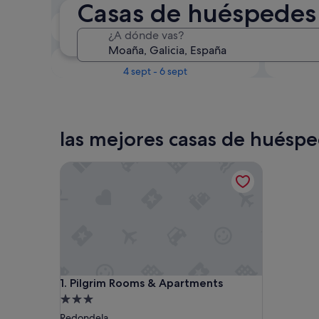
Casas de huéspede
Próximo fin de semana
¿A dónde vas?
14 ago - 16 ago
En un mes
4 sept - 6 sept
las mejores casas de huésp
Pilgrim Rooms & Apartments
Pilgrim Rooms & Apartments
1. Pilgrim Rooms & Apartments
Alojamiento
de
Redondela