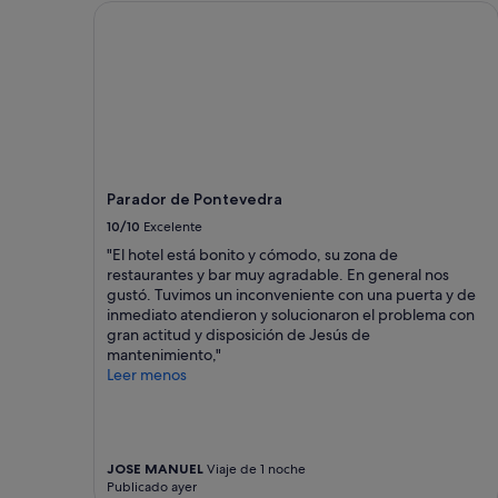
Parador de Pontevedra
precios
y
la
disponibilidad
están
sujetos
a
cambios.
Pueden
Parador de Pontevedra
aplicarse
términos
10/10
Excelente
y
"El hotel está bonito y cómodo, su zona de
condiciones
restaurantes y bar muy agradable. En general nos
adicionales.
gustó. Tuvimos un inconveniente con una puerta y de
inmediato atendieron y solucionaron el problema con
gran actitud y disposición de Jesús de
mantenimiento,"
Leer menos
JOSE MANUEL
Viaje de 1 noche
Publicado ayer