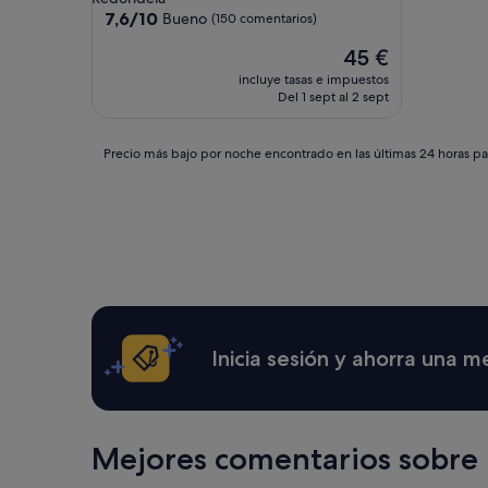
3.0 estrellas
7.6
7,6/10
Bueno
(150 comentarios)
sobre
El
45 €
10,
precio
Bueno,
incluye tasas e impuestos
actual
(150 comentarios)
Del 1 sept al 2 sept
es
de
45 €
Precio
Precio más bajo por noche encontrado en las últimas 24 horas par
más
bajo
por
noche
encontrado
en
las
últimas
24 horas
para
Inicia sesión y ahorra una 
una
estancia
de
1 noche
y
Mejores comentarios sobre
2 adultos.
Los