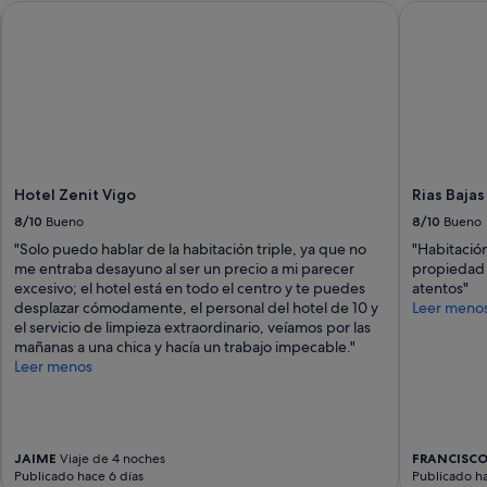
Hotel Zenit Vigo
Rias Bajas
Hotel Zenit Vigo
Rias Bajas
8/10
Bueno
8/10
Bueno
"Solo puedo hablar de la habitación triple, ya que no
"Habitación
me entraba desayuno al ser un precio a mi parecer
propiedad 
excesivo; el hotel está en todo el centro y te puedes
atentos"
desplazar cómodamente, el personal del hotel de 10 y
Leer meno
el servicio de limpieza extraordinario, veíamos por las
mañanas a una chica y hacía un trabajo impecable."
Leer menos
JAIME
Viaje de 4 noches
FRANCISCO
Publicado hace 6 días
Publicado ha