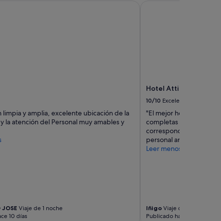
Hotel Attica21 Vigo Bu
Hotel Attica21 Vigo B
10/10
Excelente
 limpia y amplia, excelente ubicación de la
"El mejor hotel de la zo
y la atención del Personal muy amables y
completas y unas habita
correspondiente. Hay qu
s
personal ante cualquier 
Leer menos
 JOSE
Viaje de 1 noche
Iñigo
Viaje de 3 noches
ce 10 días
Publicado hace 2 semanas