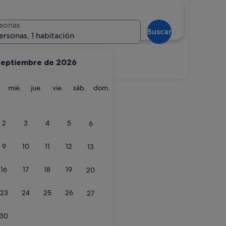
sonas
Buscar
ersonas, 1 habitación
septiembre de 2026
Ver mapa
martes
miércoles
jueves
viernes
sábado
domingo
mié.
jue.
vie.
sáb.
dom.
2
3
4
5
6
9
10
11
12
13
16
17
18
19
20
23
24
25
26
27
30