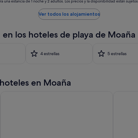
e
a una estancia de 1 noche y 2 adultos. Los precios y la disponibilidad están sujeto
l
a
Ver todos los alojamientos
h
a
b
a en los hoteles de playa de Moaña
i
t
a
c
4 estrellas
5 estrellas
i
ó
n
t
r
 hoteles en Moaña
i
p
Hotel Zenit Vigo
Rias Bajas
l
e
,
y
a
q
u
e