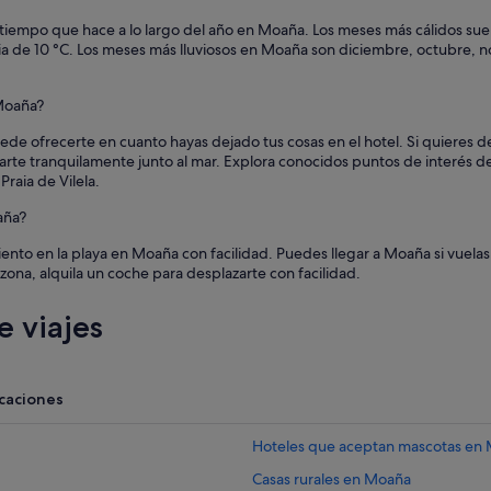
n
p
l tiempo que hace a lo largo del año en Moaña. Los meses más cálidos sue
r
ia de 10 °C. Los meses más lluviosos en Moaña son diciembre, octubre, 
e
c
i
 Moaña?
o
de ofrecerte en cuanto hayas dejado tus cosas en el hotel. Si quieres d
a
te tranquilamente junto al mar. Explora conocidos puntos de interés de 
m
Praia de Vilela.
i
p
aña?
a
r
ento en la playa en Moaña con facilidad. Puedes llegar a Moaña si vuelas
e
a zona, alquila un coche para desplazarte con facilidad.
c
e
 viajes
r
e
x
c
acaciones
e
s
i
Hoteles que aceptan mascotas en
v
Casas rurales en Moaña
o