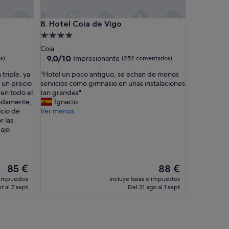
m
a
Hotel Coia de Vigo
8. Hotel Coia de Vigo
l
a
Alojamiento
t
de
Coia
r
4.0 estrellas
9.0
9,0/10
Impresionante
s)
(252 comentarios)
a
sobre
n
"
triple, ya
"Hotel un poco antiguo, se echan de menos
10,
s
H
 un precio
servicios como gimnasio en unas instalaciones
Impresionante,
p
o
 en todo el
tan grandes"
(252 comentarios)
o
t
modamente,
Ignacio
r
e
icio de
Ver menos
t
l
r las
a
u
bajo
c
n
i
p
ó
o
n
c
El
El
85 €
88 €
p
o
precio
precio
 impuestos
incluye tasas e impuestos
ú
a
actual
actual
t al 7 sept
Del 31 ago al 1 sept
b
n
es
es
l
t
de
de
i
i
85 €
88 €
c
g
a