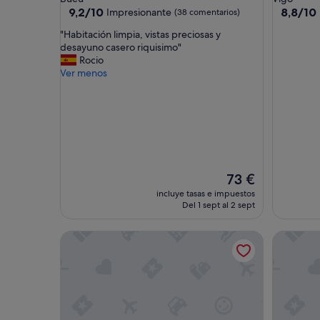
3.0 estrellas
1.0 estrel
9.2
8.8
9,2/10
8,8/10
Impresionante
(38 comentarios)
sobre
sobre
"
"Habitación limpia, vistas preciosas y
10,
10,
H
desayuno casero riquisimo"
Impresionante,
Excelent
a
Rocio
(38 comentarios)
(138 com
b
Ver menos
i
t
a
c
i
ó
n
l
El
73 €
i
precio
incluye tasas e impuestos
m
actual
Del 1 sept al 2 sept
p
es
i
de
Hotel Rodeiramar
Pilgrim 
a
73 €
,
v
i
s
t
a