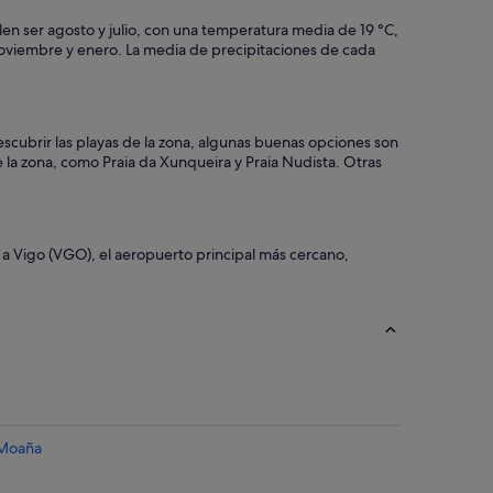
e
a
s
c
len ser agosto y julio, con una temperatura media de 19 °C,
p
i
noviembre y enero. La media de precipitaciones de cada
u
o
é
n
s
e
m
s
e
escubrir las playas de la zona, algunas buenas opciones son
t
d
la zona, como Praia da Xunqueira y Praia Nudista. Otras
a
e
n
j
g
a
r
r
a
 a Vigo (VGO), el aeropuerto principal más cercano,
o
n
n
d
u
e
n
s
a
"
c
a
m
a
d
 Moaña
e
p