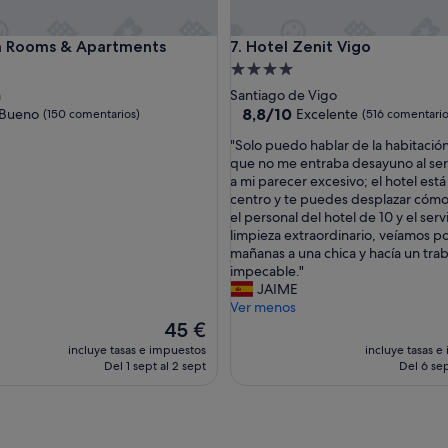
Rooms & Apartments
Hotel Zenit Vigo
im Rooms & Apartments
7. Hotel Zenit Vigo
nto
Alojamiento
de
a
Santiago de Vigo
las
4.0 estrellas
8.8
8,8/10
Bueno
Excelente
(150 comentarios)
(516 comentario
sobre
"
"Solo puedo hablar de la habitación 
10,
S
que no me entraba desayuno al ser
Excelente,
o
a mi parecer excesivo; el hotel está
entarios)
(516 comentarios)
l
centro y te puedes desplazar có
o
el personal del hotel de 10 y el serv
p
limpieza extraordinario, veíamos po
u
mañanas a una chica y hacía un tra
e
impecable."
d
JAIME
o
Ver menos
h
El
45 €
a
precio
incluye tasas e impuestos
incluye tasas e
b
actual
Del 1 sept al 2 sept
Del 6 sep
l
es
a
de
r
45 €
d