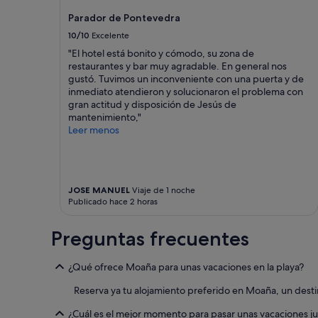
n
cambios.
a
Pueden
Parador de Pontevedra
l
aplicarse
10/10
Excelente
s
términos
"El hotel está bonito y cómodo, su zona de
u
y
restaurantes y bar muy agradable. En general nos
p
condiciones
gustó. Tuvimos un inconveniente con una puerta y de
e
adicionales.
inmediato atendieron y solucionaron el problema con
r
gran actitud y disposición de Jesús de
a
mantenimiento,"
t
Leer menos
e
n
t
o
s
JOSE MANUEL
Viaje de 1 noche
y
Publicado hace 2 horas
e
n
c
Preguntas frecuentes
a
n
¿Qué ofrece Moaña para unas vacaciones en la playa?
t
a
Reserva ya tu alojamiento preferido en Moaña, un destin
d
o
¿Cuál es el mejor momento para pasar unas vacaciones j