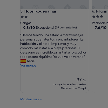
s
p
Hotel Rodeiramar
Pilgrim 
5. Hotel Rodeiramar
6. Pilgr
r
e
Alojamiento
Alojamie
c
de
de
Cangas
Redondel
i
2.0 estrellas
3.0 estrel
9.8
7.6
9,8/10
7,6/10
Excepcional
(57 comentarios)
o
sobre
sobre
s
"
"Hemos tenido una estancia maravillosa,el
10,
10,
a
H
personal super atentos y encantadores. La
Excepcional,
Bueno,
s
e
habitación y el hotel limpisimos y muy
(57 comentarios)
(150 com
y
m
cómodo.Las vistas a la playa preciosas.El
d
o
desayuno es increíble,ya las tartas,biscochos
e
s
todo casero riquísimo.Yo vuelvo en verano."
s
t
Alicia
a
e
Ver menos
y
n
u
i
n
d
El
97 €
o
o
precio
incluye tasas e impuestos
c
u
actual
Del 6 sept al 7 sept
a
n
es
s
a
de
e
Mostrar más
e
97 €
r
s
o