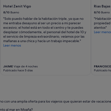
n
o
Hotel Zenit Vigo
Rias Bajas
m
8/10
Bueno
8/10
Bueno
e
"Solo puedo hablar de la habitación triple, ya que no
"Habitación
e
me entraba desayuno al ser un precio a mi parecer
propiedad 
n
excesivo; el hotel está en todo el centro y te puedes
atentos"
t
desplazar cómodamente, el personal del hotel de 10 y
Leer meno
r
el servicio de limpieza extraordinario, veíamos por las
a
mañanas a una chica y hacía un trabajo impecable."
b
Leer menos
a
d
e
s
a
JAIME
Viaje de 4 noches
FRANCISCO
y
Publicado hace 5 días
Publicado ha
u
n
o
a
l
s
e
o con una amplia oferta para los viajeros que quieran estar de vacaciones
r
u
unto al mar en Moaña?