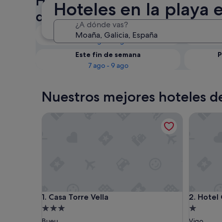
Hoteles en la playa en Moaña
Hoteles en la playa
disponibilidad
¿A dónde vas?
Esta noche
6 ago - 7 ago
Este fin de semana
P
7 ago - 9 ago
Nuestros mejores hoteles d
Casa Torre Vella
Hotel O 
Casa Torre Vella
Hotel O 
1. Casa Torre Vella
2. Hotel
Alojamiento
Alojamie
de
de
Bueu
Vigo