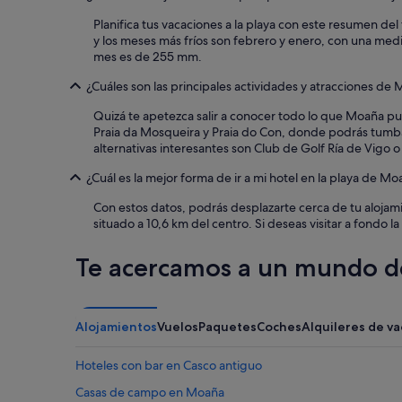
r
e
Planifica tus vacaciones a la playa con este resumen de
s
y los meses más fríos son febrero y enero, con una med
.
mes es de 255 mm.
L
a
¿Cuáles son las principales actividades y atracciones de
h
Quizá te apetezca salir a conocer todo lo que Moaña pue
a
Praia da Mosqueira y Praia do Con, donde podrás tumbar
b
alternativas interesantes son Club de Golf Ría de Vigo o 
i
t
¿Cuál es la mejor forma de ir a mi hotel en la playa de Mo
a
c
Con estos datos, podrás desplazarte cerca de tu alojami
i
situado a 10,6 km del centro. Si deseas visitar a fondo l
ó
n
Te acercamos a un mundo de
y
e
l
h
Alojamientos
Vuelos
Paquetes
Coches
Alquileres de v
o
t
e
Hoteles con bar en Casco antiguo
l
Casas de campo en Moaña
l