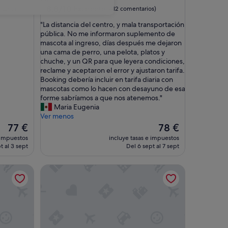
4.0 estrellas
8.8
8,8/10
Excelente
tarios)
(412 comentarios)
sobre
"
"La distancia del centro, y mala transportación
10,
L
pública. No me informaron suplemento de
Excelente,
a
mascota al ingreso, días después me dejaron
(412 comentarios)
d
una cama de perro, una pelota, platos y
i
chuche, y un QR para que leyera condiciones,
s
reclame y aceptaron el error y ajustaron tarifa.
t
Booking debería incluir en tarifa diaria con
a
mascotas como lo hacen con desayuno de esa
n
forme sabríamos a que nos atenemos."
c
Maria Eugenia
i
Ver menos
a
El
El
77 €
78 €
d
precio
precio
 impuestos
incluye tasas e impuestos
e
actual
actual
t al 3 sept
Del 6 sept al 7 sept
l
es
es
c
de
de
Hotel Coia de Vigo
e
77 €
78 €
n
t
r
o
,
y