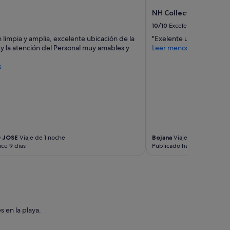
s
d
c
NH Collection Vigo
e
o
10/10
Excelente
m
m
a
 limpia y amplia, excelente ubicación de la
"Exelente ubicación y ser
o
s
y la atención del Personal muy amables y
Leer menos
g
c
i
o
s
m
t
n
a
a
a
s
l
i
i
o
n
e
g
n
 JOSE
Viaje de 1 noche
Bojana
Viaje de 1 noche
r
u
ce 9 días
Publicado hace 2 semanas
e
n
s
a
o
s
,
i
d
n
í
s
a
t
 en la playa.
s
a
d
l