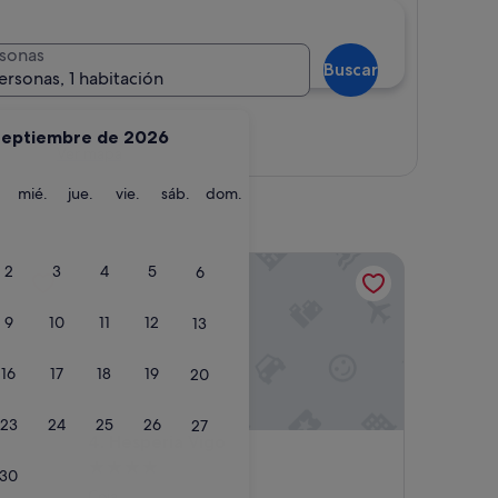
sonas
Buscar
ersonas, 1 habitación
septiembre de 2026
Ver mapa
martes
miércoles
jueves
viernes
sábado
domingo
mié.
jue.
vie.
sáb.
dom.
Hesperia Vigo
2
3
4
5
6
9
10
11
12
13
16
17
18
19
20
23
24
25
26
27
Hesperia Vigo
4. Hesperia Vigo
Alojamiento
30
de
Coia