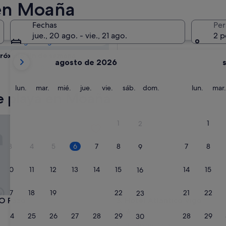
: consulta la
 en Moaña
Fechas
Per
Mañana
jue., 20 ago. - vie., 21 ago.
2 p
7 ago - 8 ago
Tus
róximo fin de semana
agosto de 2026
meses
14 ago - 16 ago
actuales
son
lunes
martes
miércoles
jueves
viernes
sábado
domingo
lunes
lun.
mar.
mié.
jue.
vie.
sáb.
dom.
lun.
mar.
e playa en Moaña
August
de
2026
Pazo
Hotel Atlántico Vigo
1
1
2
y
September
3
4
5
6
7
8
7
8
9
de
2026.
10
11
12
13
14
15
14
15
16
17
18
19
20
21
22
21
22
23
Pazo
Hotel Atlántico Vigo
 O Pazo
3. Hotel Atlántico Vigo
nto
Alojamiento
24
25
26
27
28
29
28
29
30
de
Santiago de Vigo