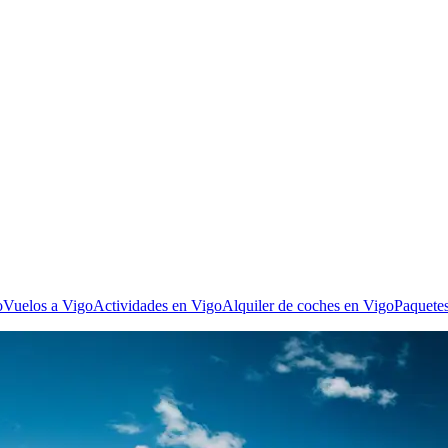
o
Vuelos a Vigo
Actividades en Vigo
Alquiler de coches en Vigo
Paquetes