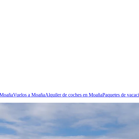
n Moaña
Vuelos a Moaña
Alquiler de coches en Moaña
Paquetes de vacac