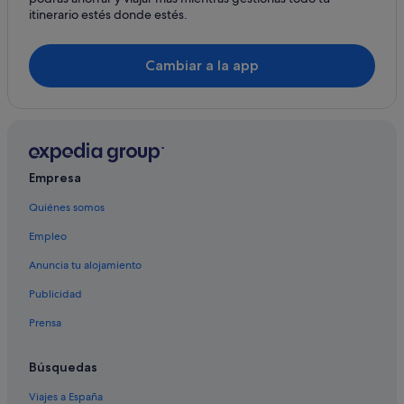
itinerario estés donde estés.
Apartoteles en Cangas
Albergues en Cangas
Cambiar a la app
Hoteles con spa en Moaña
Casas de huéspedes en Moaña
Castillos en Moaña
Cangas hoteles
Empresa
Hoteles de 5 estrellas en Cangas
Quiénes somos
Hoteles de aventura en Moaña
Empleo
Vigo hoteles
Residences en Moaña
Anuncia tu alojamiento
Albergues en O Morrazo
Publicidad
Chalets en Moaña
Prensa
Albergues en Moaña
Búsquedas
Paradores hoteles en Moaña
Viajes a España
Coiro hoteles