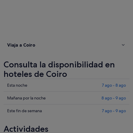
Viaja a Coiro
Consulta la disponibilidad en
hoteles de Coiro
Comprueba
Esta noche
7 ago - 8 ago
los
precios
Comprueba
Mañana por la noche
8 ago - 9 ago
en
los
Coiro
precios
Comprueba
Este fin de semana
7 ago - 9 ago
para
en
los
esta
Coiro
precios
Actividades
noche,
para
en