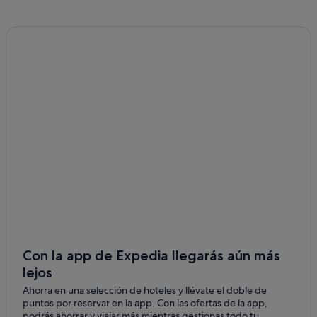
Casas de campo en Cangas
Apartamentos en Cangas
Apartoteles en Moaña
Cabañas en Cangas
Campings de caravanas en O Morrazo
Hoteles de 3 estrellas en Coiro
Casas privadas de vacaciones en Cangas
Hoteles con gimnasio en Cangas
Hoteles con gimnasio en O Morrazo
Hoteles que aceptan mascotas en Cangas
Campings de caravanas en Cangas
Hoteles baratos en Cangas
Con la app de Expedia llegarás aún más
lejos
Casas rurales en Cangas
Ahorra en una selección de hoteles y llévate el doble de
Apartamentos en Coiro
puntos por reservar en la app. Con las ofertas de la app,
Pensiones en Cangas
podrás ahorrar y viajar más mientras gestionas todo tu