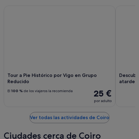
7
mañana
Coiro
Tour a Pie Histórico por Vigo en Grupo Reducido
Descubre e
ago
por
para
-
la
este
8
noche,
fin
ago
8
de
ago
semana,
-
7
9
ago
ago
-
9
ago
Tour a Pie Histórico por Vigo en Grupo
Descubre
Reducido
atardec
25 €
El
100 %
de los viajeros la recomienda
por adulto
Ver todas las actividades de Coiro
Ciudades cerca de Coiro