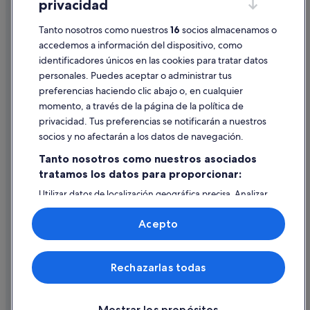
privacidad
Información legal/contacto
Tanto nosotros como nuestros
16
socios almacenamos o
Pautas sobre el contenido y cómo denunciar contenido
accedemos a información del dispositivo, como
identificadores únicos en las cookies para tratar datos
Ayuda
personales. Puedes aceptar o administrar tus
Ayuda
preferencias haciendo clic abajo o, en cualquier
momento, a través de la página de la política de
Cancelar un vuelo
privacidad. Tus preferencias se notificarán a nuestros
Cancelar una reserva de hotel o de un alquiler vacacional
socios y no afectarán a los datos de navegación.
Plazos de reembolso
Tanto nosotros como nuestros asociados
tratamos los datos para proporcionar:
Utilizar un cupón de Expedia
Utilizar datos de localización geográfica precisa. Analizar
Documentos para viajes internacionales
activamente las características del dispositivo para su
identificación. Almacenar la información en un dispositivo
Acepto
y/o acceder a ella. Publicidad y contenido personalizados,
medición de publicidad y contenido, investigación de
audiencia y desarrollo de servicios.
© 2026 Expedia, Inc., una empresa de Expedia Group. Todos los
Rechazarlas todas
Lista de asociados (proveedores)
derechos reservados. Expedia y el logotipo de Expedia son marcas
comerciales o marcas comerciales registradas de Expedia, Inc.
Vacationspot, S.L., Agencia de Viajes, I-AV-0000631.3.
Mostrar los propósitos