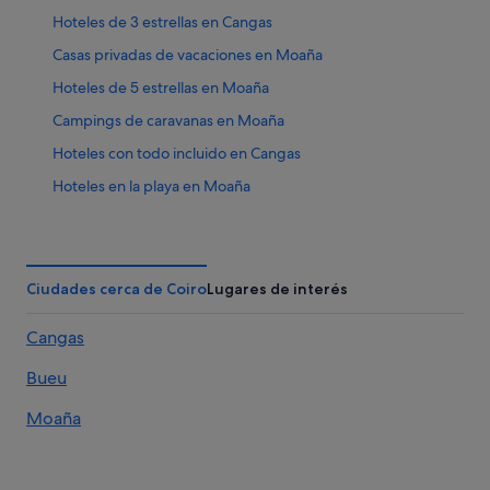
Hoteles de 3 estrellas en Cangas
Casas privadas de vacaciones en Moaña
Hoteles de 5 estrellas en Moaña
Campings de caravanas en Moaña
Hoteles con todo incluido en Cangas
Hoteles en la playa en Moaña
Independent hoteles en Moaña
Casas rurales en Moaña
Condominios en Cangas
Ciudades cerca de Coiro
Lugares de interés
Paradores hoteles en Meira
Cangas
Chalets en Cangas
Bueu
Cabañas en Moaña
Moaña hoteles
Moaña
Apartamentos en Aldán
Hoteles con wifi en Moaña