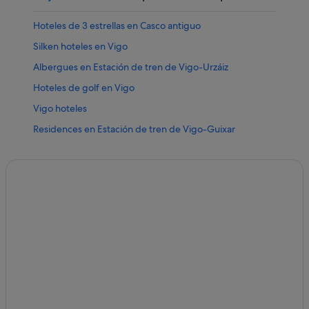
Hoteles de 3 estrellas en Casco antiguo
Silken hoteles en Vigo
Albergues en Estación de tren de Vigo-Urzáiz
Hoteles de golf en Vigo
Vigo hoteles
Residences en Estación de tren de Vigo-Guixar
B&B en Vigo
Casas privadas de vacaciones en Vigo
Hoteles de 5 estrellas en Vigo
Hoteles que aceptan mascotas en Vigo
Paradores hoteles en Vigo
Condominios en Estación de tren de Vigo-Guixar
Hoteles de 3 estrellas en Vigo
Hoteles románticos en Vigo