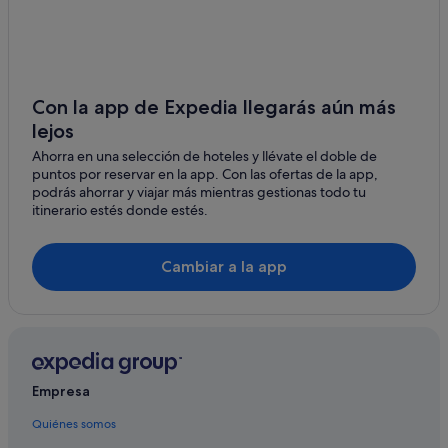
Campings de caravanas en Vigo
Hoteles con wifi en Vigo
Hoteles baratos en Vigo
Residences en Vigo
Con la app de Expedia llegarás aún más
lejos
Condominios en Vigo
Ahorra en una selección de hoteles y llévate el doble de
Hoteles cerca de Mercado de la piedra
puntos por reservar en la app. Con las ofertas de la app,
Rusticae hoteles en Vigo
podrás ahorrar y viajar más mientras gestionas todo tu
itinerario estés donde estés.
Casas rurales en Vigo
Hotusa hoteles en Vigo
Cambiar a la app
Hoteles con conserje en Vigo
Hoteles con spa en Vigo
Hoteles en la playa en Vigo
Pensiones en Estación de tren de Vigo-Guixar
Empresa
Hoteles de 4 estrellas en Vigo
Quiénes somos
Hoteles de negocios en Vigo