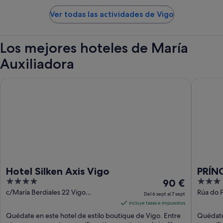
Ver todas las actividades de Vigo
Los mejores hoteles de María
Auxiliadora
Hotel Silken Axis Vigo
PRÍNCIP
Hotel Silken Axis Vigo
PRÍN
4
El
3
90 €
out
precio
out
c/María Berdiales 22 Vigo
Rúa do P
Del 6 sept al 7 sept
Pontevedra
of
es
of
incluye tasas e impuestos
5
de
5
Quédate en este hotel de estilo boutique de Vigo. Entre
Quédate 