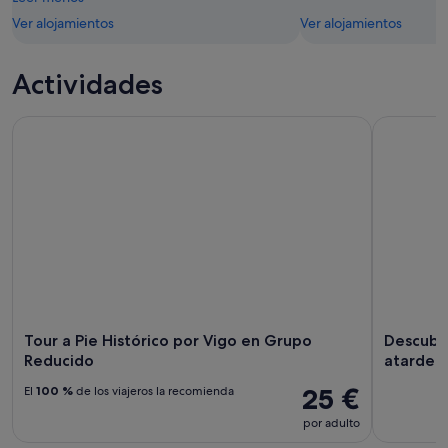
Ver alojamientos
Ver alojamientos
Actividades
Tour a Pie Histórico por Vigo en Grupo Reducido
Descubre e
Tour a Pie Histórico por Vigo en Grupo
Descubre
Reducido
atardec
25 €
El
100 %
de los viajeros la recomienda
por adulto