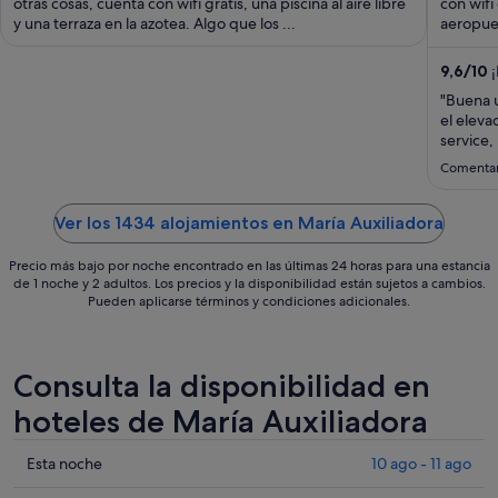
90 €
otras cosas, cuenta con wifi gratis, una piscina al aire libre
con wifi
y una terraza en la azotea. Algo que los ...
por
aeropuer
noche
del
9,6
/
10
¡
6
"Buena u
sept
el eleva
al
service,
acceso p
7
Comentar
personas
sept
de especi
Ver los 1434 alojamientos en María Auxiliadora
Precio más bajo por noche encontrado en las últimas 24 horas para una estancia
de 1 noche y 2 adultos. Los precios y la disponibilidad están sujetos a cambios.
Pueden aplicarse términos y condiciones adicionales.
Consulta la disponibilidad en
hoteles de María Auxiliadora
Comprueba
Esta noche
10 ago - 11 ago
los