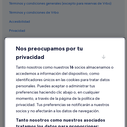
Hoteles con bar en Casco antiguo
Términos y condiciones generales (excepto para reservas de Vrbo)
Hoteles con bar en Vigo
Términos y condiciones de Vrbo
Casas de huéspedes en Vigo
Accesibilidad
Hoteles para bodas en Vigo
Privacidad
Cookies
Nos preocupamos por tu
Condiciones de uso
privacidad
Información legal/contacto
Tanto nosotros como nuestros
16
socios almacenamos o
Pautas sobre el contenido y cómo denunciar contenido
accedemos a información del dispositivo, como
identificadores únicos en las cookies para tratar datos
Ayuda
personales. Puedes aceptar o administrar tus
Ayuda
preferencias haciendo clic abajo o, en cualquier
momento, a través de la página de la política de
Cancelar un vuelo
privacidad. Tus preferencias se notificarán a nuestros
Cancelar una reserva de hotel o de un alquiler vacacional
socios y no afectarán a los datos de navegación.
Plazos de reembolso
Tanto nosotros como nuestros asociados
tratamos los datos para proporcionar:
Utilizar un cupón de Expedia