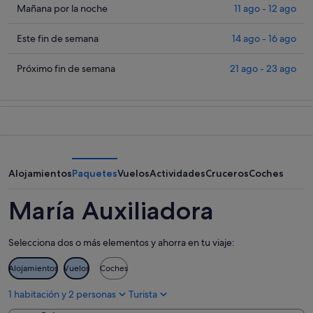
precios
Comprueba
Mañana por la noche
11 ago - 12 ago
en
los
María
precios
Comprueba
Este fin de semana
14 ago - 16 ago
Auxiliadora
en
los
para
María
precios
Comprueba
Próximo fin de semana
21 ago - 23 ago
esta
Auxiliadora
en
los
noche,
para
María
precios
10
mañana
Auxiliadora
en
ago
por
para
María
-
la
este
Auxiliadora
11
noche,
fin
para
ago
11
de
el
Alojamientos
Paquetes
Vuelos
Actividades
Cruceros
Coches
ago
semana,
próximo
-
14
fin
María Auxiliadora
12
ago
de
ago
-
semana,
Selecciona dos o más elementos y ahorra en tu viaje:
16
21
ago
ago
Alojamientos
Vuelos
Coches
-
23
1 habitación y 2 personas
Turista
ago