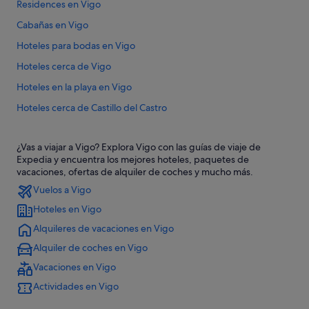
Residences en Vigo
Cabañas en Vigo
Hoteles para bodas en Vigo
Hoteles cerca de Vigo
Hoteles en la playa en Vigo
Hoteles cerca de Castillo del Castro
Hotusa hoteles en Vigo
¿Vas a viajar a Vigo? Explora Vigo con las guías de viaje de
Hoteles con spa en Vigo
Expedia y encuentra los mejores hoteles, paquetes de
Apartoteles en Vigo
vacaciones, ofertas de alquiler de coches y mucho más.
Vuelos a Vigo
B&B en Vigo
Hoteles en Vigo
Casas rurales en Vigo
Alquileres de vacaciones en Vigo
Albergues en Estación de tren de Vigo-Guixar
Alquiler de coches en Vigo
Rusticae hoteles en Vigo
Vacaciones en Vigo
Hoteles boutique en Vigo
Actividades en Vigo
Hoteles cerca de Calle del Príncipe