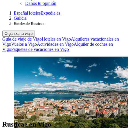
Danos tu opinión
España
Hoteles
Expedia.es
Galicia
Hoteles de Rusticae
Organiza tu viaje
Guía de viaje de Vigo
Hoteles en Vigo
Alquileres vacacionales en
Vigo
Vuelos a Vigo
Actividades en Vigo
Alquiler de coches en
Vigo
Paquetes de vacaciones en Vigo
Rusticae en Vigo