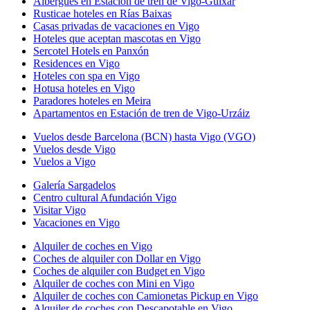
Albergues en Estación de tren de Vigo-Guixar
Rusticae hoteles en Rías Baixas
Casas privadas de vacaciones en Vigo
Hoteles que aceptan mascotas en Vigo
Sercotel Hotels en Panxón
Residences en Vigo
Hoteles con spa en Vigo
Hotusa hoteles en Vigo
Paradores hoteles en Meira
Apartamentos en Estación de tren de Vigo-Urzáiz
Vuelos desde Barcelona (BCN) hasta Vigo (VGO)
Vuelos desde Vigo
Vuelos a Vigo
Galería Sargadelos
Centro cultural Afundación Vigo
Visitar Vigo
Vacaciones en Vigo
Alquiler de coches en Vigo
Coches de alquiler con Dollar en Vigo
Coches de alquiler con Budget en Vigo
Alquiler de coches con Mini en Vigo
Alquiler de coches con Camionetas Pickup en Vigo
Alquiler de coches con Descapotable en Vigo