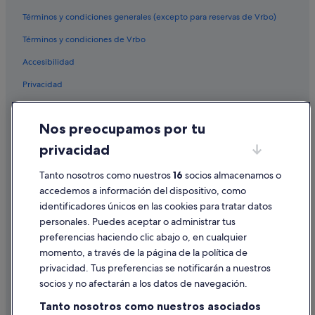
Darbo hoteles
Términos y condiciones generales (excepto para reservas de Vrbo)
Hoteles en la playa en Cangas
Términos y condiciones de Vrbo
B&B en O Hío
Accesibilidad
Casas de campo en Aldán
Privacidad
Pensiones en Cangas
Cookies
Albergues en Moaña
Nos preocupamos por tu
Condiciones de uso
Hoteles que aceptan mascotas en Cangas
privacidad
Información legal/contacto
Hoteles cerca de Playa de Areamilla
Pautas sobre el contenido y cómo denunciar contenido
Tanto nosotros como nuestros
16
socios almacenamos o
Castillos en Cangas
accedemos a información del dispositivo, como
Vigo hoteles
identificadores únicos en las cookies para tratar datos
Ayuda
Casas rurales en Cangas
personales. Puedes aceptar o administrar tus
Ayuda
preferencias haciendo clic abajo o, en cualquier
Hoteles cerca de Playa de Rodeira
momento, a través de la página de la política de
Cancelar un vuelo
Condominios en Cangas
privacidad. Tus preferencias se notificarán a nuestros
Cancelar una reserva de hotel o de un alquiler vacacional
Chalets en Nerga
socios y no afectarán a los datos de navegación.
Plazos de reembolso
Apartoteles en Cangas
Tanto nosotros como nuestros asociados