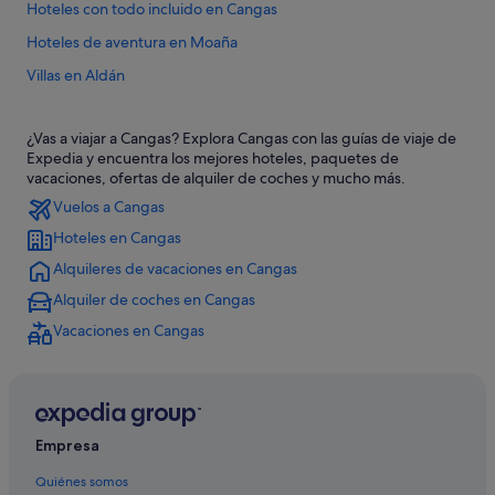
Hoteles con todo incluido en Cangas
Hoteles de aventura en Moaña
Villas en Aldán
Chalets en Cangas
¿Vas a viajar a Cangas? Explora Cangas con las guías de viaje de
Hoteles con wifi en Moaña
Expedia y encuentra los mejores hoteles, paquetes de
Hoteles cerca de Ria de Vigo
vacaciones, ofertas de alquiler de coches y mucho más.
Vuelos a Cangas
Albergues en O Morrazo
Hoteles en Cangas
Cangas hoteles
Alquileres de vacaciones en Cangas
Apartamentos en Coiro
Alquiler de coches en Cangas
Coiro hoteles
Vacaciones en Cangas
Campings de caravanas en Cangas
Hoteles de 5 estrellas en Cangas
Villas en Cangas
Casas rurales en Aldán
Empresa
O Hío hoteles
Quiénes somos