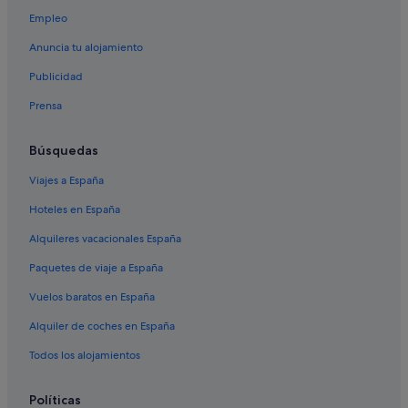
Hoteles de 3 estrellas en Cangas
Empleo
Condominios en Nerga
Anuncia tu alojamiento
Casas rurales en Coiro
Publicidad
Cabañas en Moaña
Prensa
Albergues en Cangas
Cabañas en Cangas
Búsquedas
Casas de huéspedes en Cangas
Viajes a España
Islas Cíes hoteles
Hoteles en España
Hoteles baratos en Cangas
Alquileres vacacionales España
Casas privadas de vacaciones en Cangas
Paquetes de viaje a España
Castillos en Aldán
Vuelos baratos en España
Apartamentos en Cangas
Alquiler de coches en España
Chalets en Moaña
Todos los alojamientos
Hoteles de 3 estrellas en Coiro
Aldán hoteles
Políticas