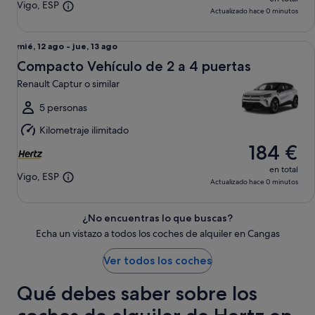
Vigo, ESP
Actualizado hace 0 minutos
Compacto Vehículo de 2 a 4 puertas Renault Captur o simila
Del
mié, 12 ago - jue, 13 ago
mié,
Compacto Vehículo de 2 a 4 puertas
12
Renault Captur o similar
ago
al
5 personas
jue,
Kilometraje ilimitado
13
184 €
ago
en total
Vigo, ESP
Actualizado hace 0 minutos
¿No encuentras lo que buscas?
Echa un vistazo a todos los coches de alquiler en Cangas
Ver todos los coches
Qué debes saber sobre los