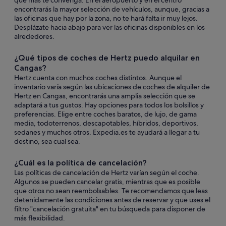
que más te convenga. En el aeropuerto y en el centro
encontrarás la mayor selección de vehículos, aunque, gracias a
las oficinas que hay por la zona, no te hará falta ir muy lejos.
Desplázate hacia abajo para ver las oficinas disponibles en los
alrededores.
¿Qué tipos de coches de Hertz puedo alquilar en
Cangas?
Hertz cuenta con muchos coches distintos. Aunque el
inventario varía según las ubicaciones de coches de alquiler de
Hertz en Cangas, encontrarás una amplia selección que se
adaptará a tus gustos. Hay opciones para todos los bolsillos y
preferencias. Elige entre coches baratos, de lujo, de gama
media, todoterrenos, descapotables, híbridos, deportivos,
sedanes y muchos otros. Expedia.es te ayudará a llegar a tu
destino, sea cual sea.
¿Cuál es la política de cancelación?
Las políticas de cancelación de Hertz varían según el coche.
Algunos se pueden cancelar gratis, mientras que es posible
que otros no sean reembolsables. Te recomendamos que leas
detenidamente las condiciones antes de reservar y que uses el
filtro "cancelación gratuita" en tu búsqueda para disponer de
más flexibilidad.