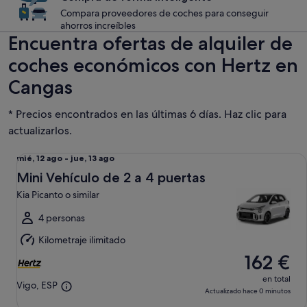
Compara proveedores de coches para conseguir
ahorros increíbles
Encuentra ofertas de alquiler de
coches económicos con Hertz en
Cangas
* Precios encontrados en las últimas 6 días. Haz clic para
actualizarlos.
Mini Vehículo de 2 a 4 puertas Kia Picanto o similar
Del
mié, 12 ago - jue, 13 ago
mié,
Mini Vehículo de 2 a 4 puertas
12
Kia Picanto o similar
ago
al
4 personas
jue,
Kilometraje ilimitado
13
162 €
ago
en total
Vigo, ESP
Actualizado hace 0 minutos