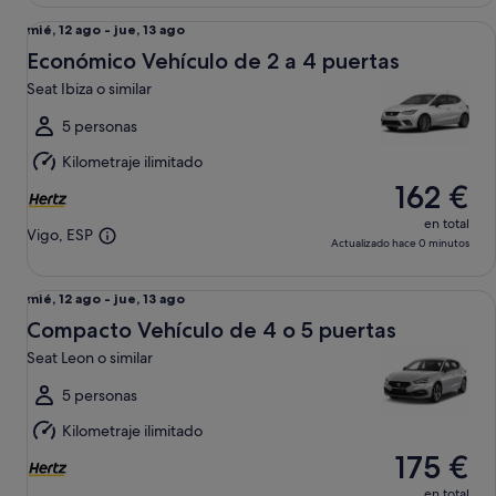
Económico Vehículo de 2 a 4 puertas Seat Ibiza o similar
Del
mié, 12 ago - jue, 13 ago
mié,
Económico Vehículo de 2 a 4 puertas
12
Seat Ibiza o similar
ago
al
5 personas
jue,
Kilometraje ilimitado
13
162 €
ago
en total
Vigo, ESP
Actualizado hace 0 minutos
Compacto Vehículo de 4 o 5 puertas Seat Leon o similar
Del
mié, 12 ago - jue, 13 ago
mié,
Compacto Vehículo de 4 o 5 puertas
12
Seat Leon o similar
ago
al
5 personas
jue,
Kilometraje ilimitado
13
175 €
ago
en total